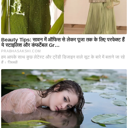
आ
र
.
आ
ई
.
चा
य
प
र
स
मी
क्षा
ध
र्म
ज्यो