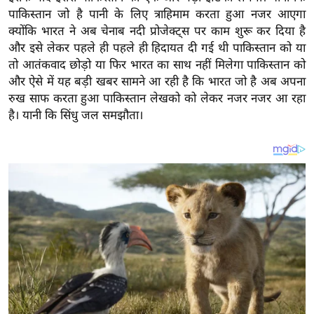
य
पाकिस्तान जो है पानी के लिए त्राहिमाम करता हुआ नजर आएगा
ब
क्योंकि भारत ने अब चेनाब नदी प्रोजेक्ट्स पर काम शुरू कर दिया है
ज
और इसे लेकर पहले ही पहले ही हिदायत दी गई थी पाकिस्तान को या
ट
तो आतंकवाद छोड़ो या फिर भारत का साथ नहीं मिलेगा पाकिस्तान को
और ऐसे में यह बड़ी खबर सामने आ रही है कि भारत जो है अब अपना
खे
रुख साफ करता हुआ पाकिस्तान लेखको को लेकर नजर नजर आ रहा
ल
है। यानी कि सिंधु जल समझौता।
क्रि
के
ट
I
P
L
2
0
2
6
क्रा