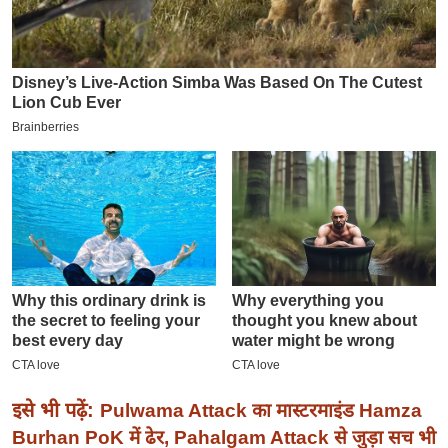
इ
म
ई
-
पे
प
र
मि
सा
ल
बे
मि
सा
ल
इसे भी पढ़ें:
Pulwama Attack का मास्टरमाइंड Hamza
श
Burhan PoK में ढेर, Pahalgam Attack से जुड़ा सच भी