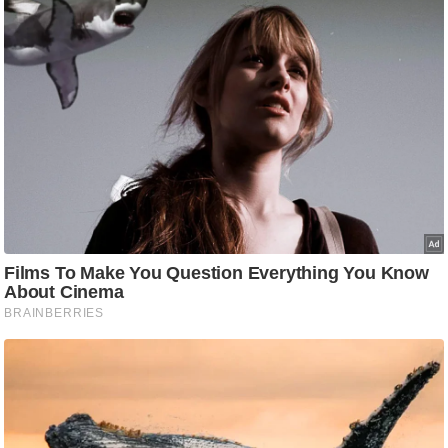
ट
ने
स
मं
त्रा
रि
ले
श
न
शि
प
रा
ज
नी
ति
वि
श्ले