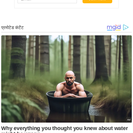
g
N
e
w
s
ला
इ
फ
स्टा
इ
ल
टे
क्नॉ
लॉ
जी
ब्यू
टी