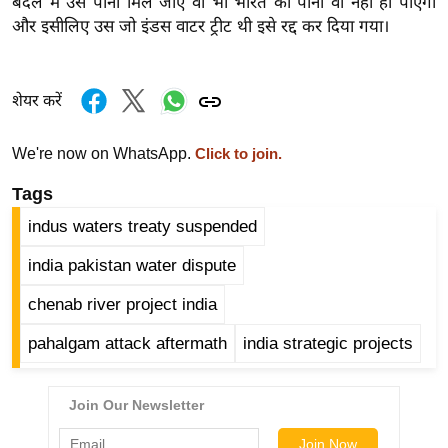
ड
बदले में उसे पानी मिल जाए वो भी भारत का पानी वो नहीं हो पाएगा
और इसीलिए उस जो इंडस वाटर ट्रीट थी इसे रद्द कर दिया गया।
हॉ
ली
वु
शेयर करें
ड
फि
We're now on WhatsApp.
Click to join.
ल्म
स
Tags
मी
indus waters treaty suspended
क्षा
india pakistan water dispute
B
r
chenab river project india
e
pahalgam attack aftermath
india strategic projects
a
k
i
n