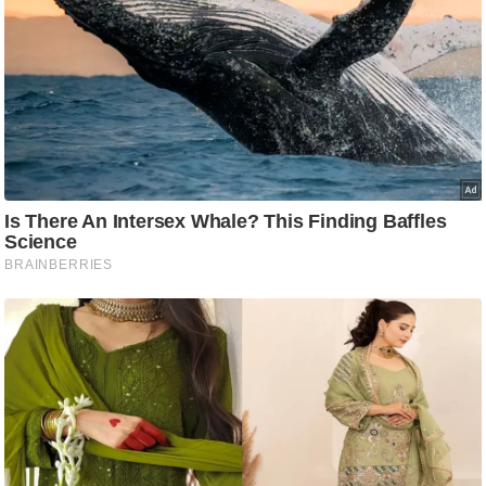
ष
ण
स
म
सा
म
यि
क
मा
तृ
भू
मि
स्तं
भ
ए
म
.