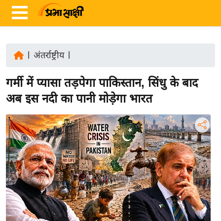
|
अंतर्राष्ट्रीय
|
ता
गर्मी में प्यासा तड़पेगा पाकिस्तान, सिंधु के बाद
ज़ा
ख
अब इस नदी का पानी मोड़ेगा भारत
ब
र
रा
ष्ट्री
य
अं
त
र्रा
ष्ट्री