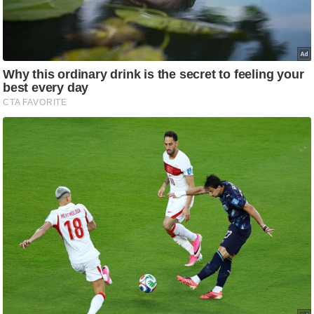
ति
ष
प्र
भु
म
हि
मा
/
ध
र्म
स्थ
ल
व्र
त
त्यो
हा
र