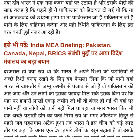
नया दांव भारत ने एक नया कदम यहां पर उठाया है और इसके पीछे की
र्ल्ड
साफ वजह है कि पहले ही ये पाकिस्तान को हिदायत दी गई थी कि या
न्यू
तो आतंकवाद को छोड़ना होगा या तो पाकिस्तान जो है पाकिस्तान जो है
ज
पानी के लिए त्राहिमाम करेगा और यही स्थिति पाकिस्तान के लिए इस
ब्री
वक्त बनती हुई नजर आ रही है।
फ
इसे भी पढ़ें:
India MEA Briefing: Pakistan,
म
Canada, Nepal, BRICS संबंधी मुद्दों पर आया विदेश
नो
मंत्रालय का बड़ा बयान
रं
ज
दरअसल हो क्या रहा था कि भारत ने अपने रिश्तों को पड़ोसियों से
अच्छे रिश्ते बनाए रखने के लिए यह फैसला लिया कि जो पानी यहां
न
भारत से खासतौर पे जम्मू कश्मीर से पंजाब से जो है वो पाकिस्तान की
ज
ओर जाए और उन लोगों को इसका फायदा मिल सके इसके बिना पर कि
ग
यहां पर हजारों लाखों एकड़ जमीन जो थी वो बंजर हो गई थी वहां पर
त
पानी नहीं था लोगों को पानी नहीं मिल पा रहा था मगर भारत फिर भी
बॉ
एक अच्छे पड़ोसी होने का फर्ज निभा रहा था मगर ऑपरेशन सिंदूर से
ली
पहले जब पहलगाम अटैक हुआ तब भारत ने इस चीज को बड़े स्पष्ट
वु
तौर पर कहा कि अगर एक देश हमारे लोगों का खून बहाता है तो उसके