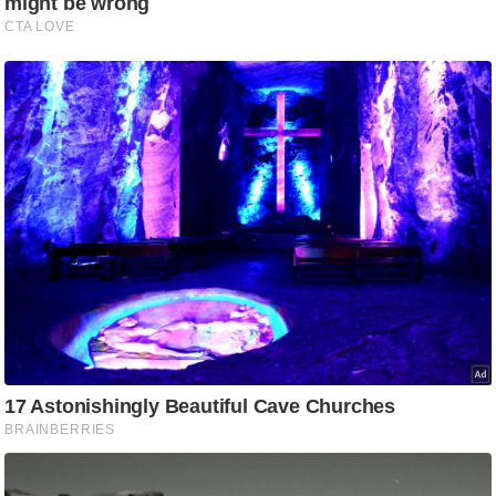
/
फै
श
न
घ
रे
लू
नु
स्खे
प
र्य
ट
न
स्थ
ल
फि