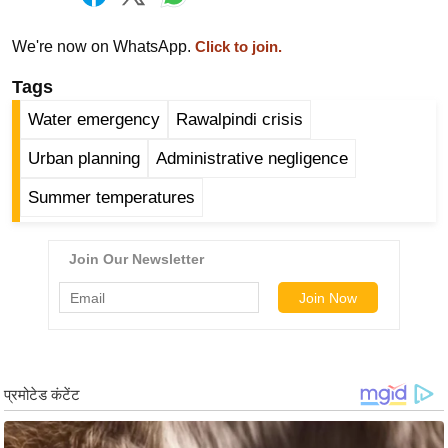
र्ल्ड
न्यू
We're now on WhatsApp.
Click to join.
ज
Tags
ब्री
Water emergency
Rawalpindi crisis
फ
म
Urban planning
Administrative negligence
नो
Summer temperatures
रं
ज
न
ज
ग
त
बॉ
ली
वु