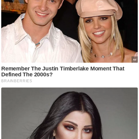
g
N
e
w
s
ला
इ
फ
स्टा
इ
ल
टे
क्नॉ
लॉ
जी
ब्यू
टी