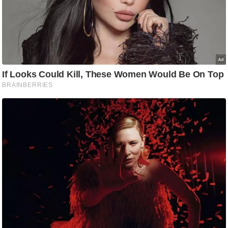
/
फै
श
न
घ
रे
लू
नु
स्खे
प
र्य
ट
न
स्थ
ल
फि