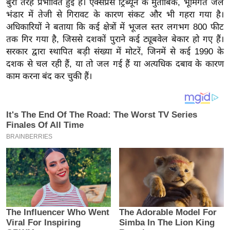
बुरी तरह प्रभावित हुई है। एक्सप्रेस ट्रिब्यून के मुताबिक, भूमिगत जल
य
भंडार में तेजी से गिरावट के कारण संकट और भी गहरा गया है।
ब
अधिकारियों ने बताया कि कई क्षेत्रों में भूजल स्तर लगभग 800 फीट
ज
तक गिर गया है, जिससे दशकों पुराने कई ट्यूबवेल बेकार हो गए हैं।
ट
सरकार द्वारा स्थापित बड़ी संख्या में मोटरें, जिनमें से कई 1990 के
खे
दशक से चल रही हैं, या तो जल गई हैं या अत्यधिक दबाव के कारण
ल
काम करना बंद कर चुकी हैं।
क्रि
के
ट
I
P
L
2
0
2
6
क्रा