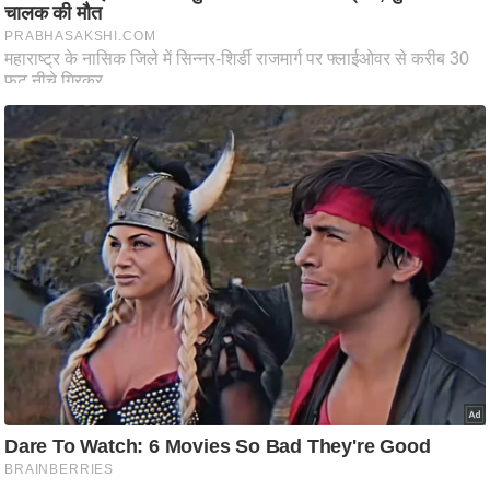
ष
ण
स
म
सा
म
यि
क
मा
तृ
भू
मि
स्तं
भ
ए
म
.