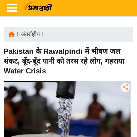
|
अंतर्राष्ट्रीय
|
ता
Pakistan के Rawalpindi में भीषण जल
ज़ा
ख
संकट, बूँद-बूँद पानी को तरस रहे लोग, गहराया
ब
Water Crisis
र
रा
ष्ट्री
य
अं
त
र्रा
ष्ट्री