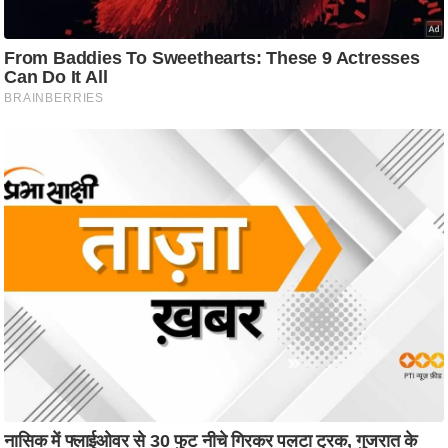
ट
ने
स
मं
त्रा
रि
ले
श
न
शि
प
रा
ज
नी
ति
वि
श्ले