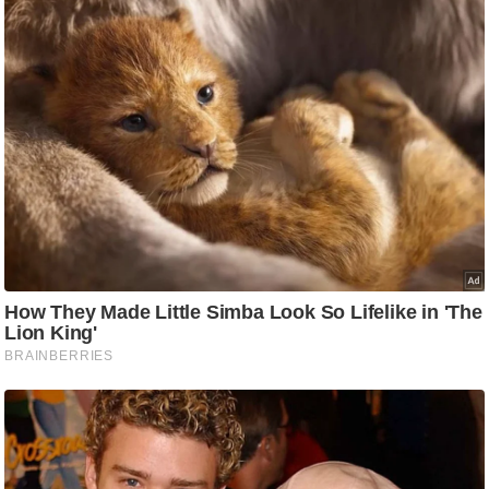
ड
हॉ
ली
वु
ड
फि
ल्म
स
मी
क्षा
B
r
e
a
k
i
n