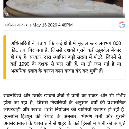
य
बि
ANI
ज़
अभिनय आकाश
। May 16 2026 4:48PM
ने
स
अधिकारियों ने बताया कि कई क्षेत्रों में भूजल स्तर लगभग 800
उ
फीट तक गिर गया है, जिससे दशकों पुराने कई ट्यूबवेल बेकार
द्यो
हो गए हैं। सरकार द्वारा स्थापित बड़ी संख्या में मोटरें, जिनमें से
ग
कई 1990 के दशक से चल रही हैं, या तो जल गई हैं या
ज
अत्यधिक दबाव के कारण काम करना बंद कर चुकी हैं।
ग
त
वि
रावलपिंडी और उसके छावनी क्षेत्रों में पानी का संकट और भी गंभीर
शे
होता जा रहा है, जिससे निवासियों के अनुसार वर्षों की प्रशासनिक
ष
लापरवाही और खराब शहरी नियोजन की खामियां उजागर हो रही हैं।
ज्ञ
एक्सप्रेस ट्रिब्यून की रिपोर्ट के अनुसार, भीषण गर्मी और पुरानी
रा
अवसंरचनाओं के ध्वस्त होने से शहर के कई हिस्सों में पानी की आपूर्ति