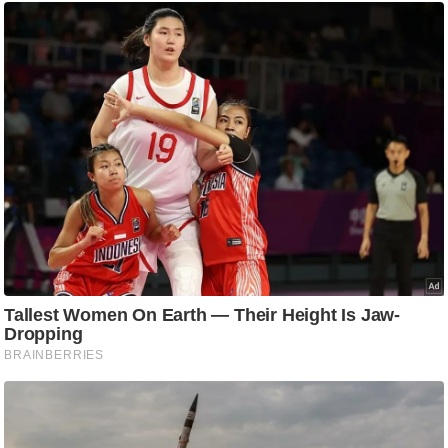
आ
र
.
आ
ई
.
चा
य
प
र
स
मी
क्षा
ध
र्म
ज्यो