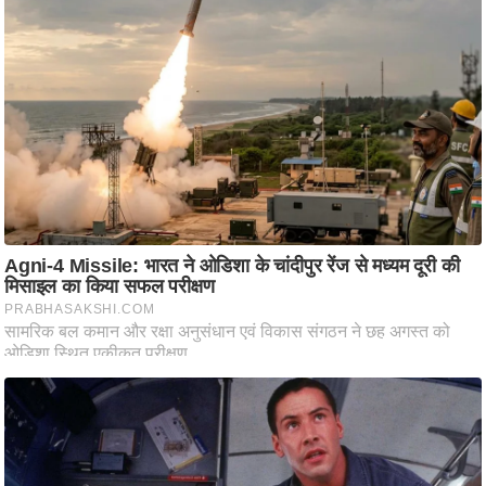
ति
ष
प्र
भु
म
हि
मा
/
ध
र्म
स्थ
ल
व्र
त
त्यो
हा
र