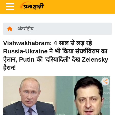
|
अंतर्राष्ट्रीय
|
ता
Vishwakhabram: 4 साल से लड़ रहे
ज़ा
ख
Russia-Ukraine ने भी किया संघर्षविराम का
ब
ऐलान, Putin की 'दरियादिली' देख Zelensky
र
हैरान!
रा
ष्ट्री
य
अं
त
र्रा
ष्ट्री