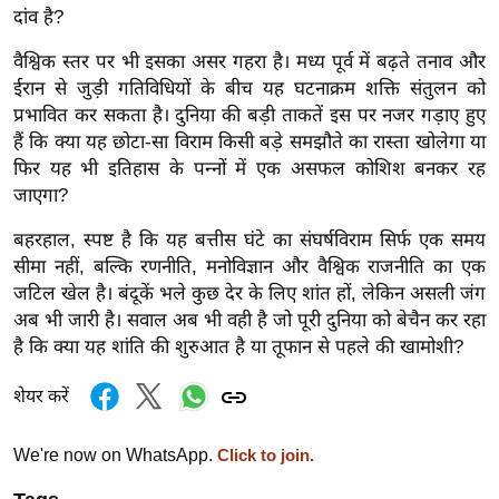
ड
दांव है?
हॉ
वैश्विक स्तर पर भी इसका असर गहरा है। मध्य पूर्व में बढ़ते तनाव और
ली
ईरान से जुड़ी गतिविधियों के बीच यह घटनाक्रम शक्ति संतुलन को
वु
प्रभावित कर सकता है। दुनिया की बड़ी ताकतें इस पर नजर गड़ाए हुए
ड
हैं कि क्या यह छोटा-सा विराम किसी बड़े समझौते का रास्ता खोलेगा या
फि
फिर यह भी इतिहास के पन्नों में एक असफल कोशिश बनकर रह
ल्म
जाएगा?
स
बहरहाल, स्पष्ट है कि यह बत्तीस घंटे का संघर्षविराम सिर्फ एक समय
मी
सीमा नहीं, बल्कि रणनीति, मनोविज्ञान और वैश्विक राजनीति का एक
क्षा
जटिल खेल है। बंदूकें भले कुछ देर के लिए शांत हों, लेकिन असली जंग
B
अब भी जारी है। सवाल अब भी वही है जो पूरी दुनिया को बेचैन कर रहा
r
है कि क्या यह शांति की शुरुआत है या तूफान से पहले की खामोशी?
e
a
शेयर करें
k
i
We're now on WhatsApp.
Click to join.
n