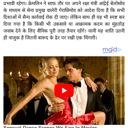
य
प्रभावी रहेगा। क्रेमलिन ने साफ तौर पर अपने रक्षा मंत्री आंद्रेई बेलोसोव
ब
के माध्यम से सेना प्रमुख वालेरी गेरासिमोव को आदेश दिया है कि सभी
दिशाओं में सैन्य कार्रवाई रोक दी जाए। लेकिन साथ ही यह भी स्पष्ट कर
ज
दिया गया है कि किसी भी उकसावे या आक्रामक कदम का मुंहतोड़
ट
जवाब देने के लिए सैनिक पूरी तरह तैयार रहेंगे। यानी यह शांति उतनी
खे
ही नाजुक है जितनी बारूद के ढेर पर रखी एक चिंगारी।
ल
क्रि
के
ट
I
P
L
2
0
2
6
क्रा