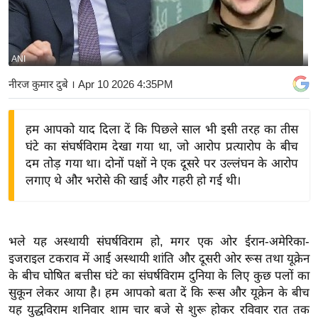
य
बि
ज़
ANI
ने
नीरज कुमार दुबे
। Apr 10 2026 4:35PM
स
उ
हम आपको याद दिला दें कि पिछले साल भी इसी तरह का तीस
द्यो
घंटे का संघर्षविराम देखा गया था, जो आरोप प्रत्यारोप के बीच
ग
दम तोड़ गया था। दोनों पक्षों ने एक दूसरे पर उल्लंघन के आरोप
ज
लगाए थे और भरोसे की खाई और गहरी हो गई थी।
ग
त
वि
भले यह अस्थायी संघर्षविराम हो, मगर एक ओर ईरान-अमेरिका-
शे
इजराइल टकराव में आई अस्थायी शांति और दूसरी ओर रूस तथा यूक्रेन
ष
के बीच घोषित बत्तीस घंटे का संघर्षविराम दुनिया के लिए कुछ पलों का
ज्ञ
सुकून लेकर आया है। हम आपको बता दें कि रूस और यूक्रेन के बीच
रा
यह युद्धविराम शनिवार शाम चार बजे से शुरू होकर रविवार रात तक