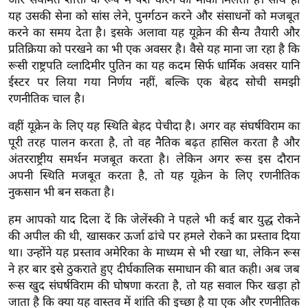
र्ल्ड
यह उसकी सेना को सांस लेने, पुनर्गठन करने और संसाधनों को मजबूत
न्यू
करने का समय देता है। इसके अलावा यह यूक्रेन की सैन्य तैयारी और
प्रतिक्रिया को परखने का भी एक अवसर है। वैसे यह माना जा रहा है कि
ज
रूसी राष्ट्रपति व्लादिमीर पुतिन का यह कदम सिर्फ धार्मिक अवसर यानि
ब्री
ईस्टर पर लिया गया निर्णय नहीं, बल्कि एक बेहद सोची समझी
फ
रणनीतिक चाल है।
म
नो
वहीं यूक्रेन के लिए यह स्थिति बेहद पेचीदा है। अगर वह संघर्षविराम का
पूरी तरह पालन करता है, तो वह नैतिक बढ़त हासिल करता है और
रं
अंतरराष्ट्रीय समर्थन मजबूत करता है। लेकिन अगर रूस इस दौरान
ज
अपनी स्थिति मजबूत करता है, तो यह यूक्रेन के लिए रणनीतिक
न
नुकसान भी बन सकता है।
ज
ग
हम आपको याद दिला दें कि जेलेंस्की ने पहले भी कई बार युद्ध रोकने
त
की अपील की थी, खासकर ऊर्जा ढांचे पर हमले रोकने का प्रस्ताव दिया
था। उन्होंने यह प्रस्ताव अमेरिका के माध्यम से भी रखा था, लेकिन रूस
बॉ
ने हर बार इसे ठुकराते हुए दीर्घकालिक समाधान की बात कही। अब जब
ली
रूस खुद संघर्षविराम की घोषणा करता है, तो यह सवाल फिर खड़ा हो
वु
जाता है कि क्या यह वास्तव में शांति की इच्छा है या एक और रणनीतिक