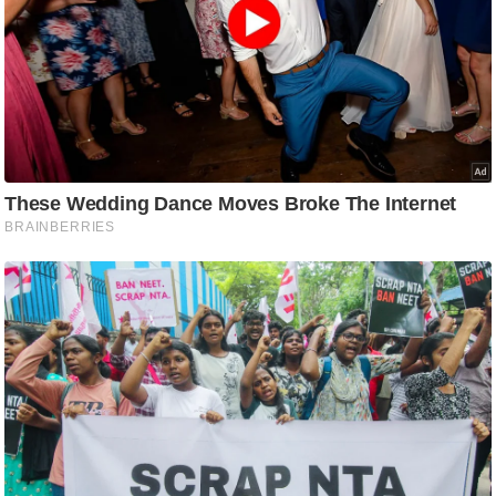
ष
ण
स
म
सा
म
यि
क
मा
तृ
भू
मि
स्तं
भ
ए
म
.