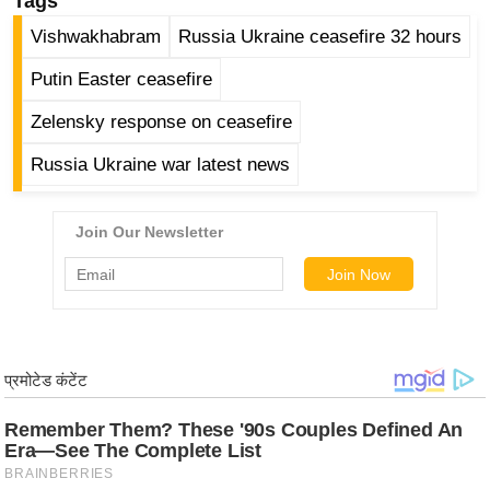
Tags
g
Vishwakhabram
Russia Ukraine ceasefire 32 hours
N
e
Putin Easter ceasefire
w
Zelensky response on ceasefire
s
ला
Russia Ukraine war latest news
इ
फ
स्टा
इ
ल
टे
क्नॉ
लॉ
जी
ब्यू
टी