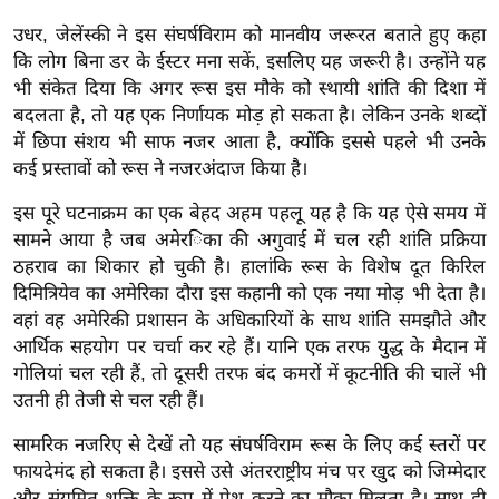
ख्सि
उधर, जेलेंस्की ने इस संघर्षविराम को मानवीय जरूरत बताते हुए कहा
य
कि लोग बिना डर के ईस्टर मना सकें, इसलिए यह जरूरी है। उन्होंने यह
त
भी संकेत दिया कि अगर रूस इस मौके को स्थायी शांति की दिशा में
यं
बदलता है, तो यह एक निर्णायक मोड़ हो सकता है। लेकिन उनके शब्दों
ग
में छिपा संशय भी साफ नजर आता है, क्योंकि इससे पहले भी उनके
इं
कई प्रस्तावों को रूस ने नजरअंदाज किया है।
डि
इस पूरे घटनाक्रम का एक बेहद अहम पहलू यह है कि यह ऐसे समय में
या
सामने आया है जब अमेरिका की अगुवाई में चल रही शांति प्रक्रिया
सा
ठहराव का शिकार हो चुकी है। हालांकि रूस के विशेष दूत किरिल
हि
दिमित्रियेव का अमेरिका दौरा इस कहानी को एक नया मोड़ भी देता है।
त्य
वहां वह अमेरिकी प्रशासन के अधिकारियों के साथ शांति समझौते और
ज
आर्थिक सहयोग पर चर्चा कर रहे हैं। यानि एक तरफ युद्ध के मैदान में
ग
गोलियां चल रही हैं, तो दूसरी तरफ बंद कमरों में कूटनीति की चालें भी
त
उतनी ही तेजी से चल रही हैं।
ऑ
सामरिक नजरिए से देखें तो यह संघर्षविराम रूस के लिए कई स्तरों पर
टो
फायदेमंद हो सकता है। इससे उसे अंतरराष्ट्रीय मंच पर खुद को जिम्मेदार
व
और संयमित शक्ति के रूप में पेश करने का मौका मिलता है। साथ ही