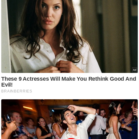
ट
ने
स
मं
त्रा
रि
ले
श
न
शि
प
रा
ज
नी
ति
वि
श्ले