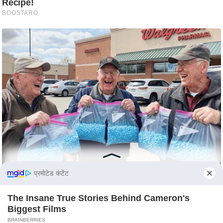
c
y
G
r
i
e
v
a
n
c
e
R
e
d
प्रमोटेड कंटेंट
r
e
The Insane True Stories Behind Cameron's
Biggest Films
s
BRAINBERRIES