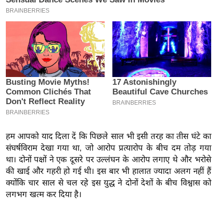
इ
म
ई
-
पे
प
र
मि
सा
ल
हम आपको याद दिला दें कि पिछले साल भी इसी तरह का तीस घंटे का
संघर्षविराम देखा गया था, जो आरोप प्रत्यारोप के बीच दम तोड़ गया
बे
था। दोनों पक्षों ने एक दूसरे पर उल्लंघन के आरोप लगाए थे और भरोसे
मि
की खाई और गहरी हो गई थी। इस बार भी हालात ज्यादा अलग नहीं हैं
सा
क्योंकि चार साल से चल रहे इस युद्ध ने दोनों देशों के बीच विश्वास को
ल
लगभग खत्म कर दिया है।
श