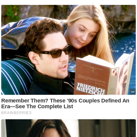
/
फै
श
न
घ
रे
लू
नु
स्खे
प
र्य
ट
न
स्थ
ल
फि