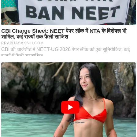
आ
र
.
आ
ई
.
चा
य
प
र
स
मी
क्षा
ध
र्म
ज्यो