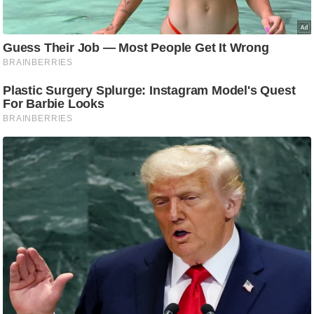
ति
ष
प्र
भु
म
हि
मा
/
ध
र्म
स्थ
ल
व्र
त
त्यो
हा
र