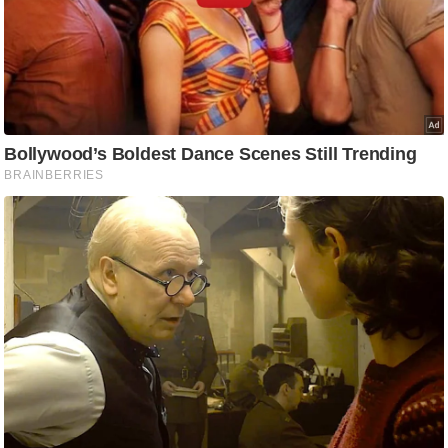
/
फै
श
न
घ
रे
लू
नु
स्खे
प
र्य
ट
न
स्थ
ल
फि