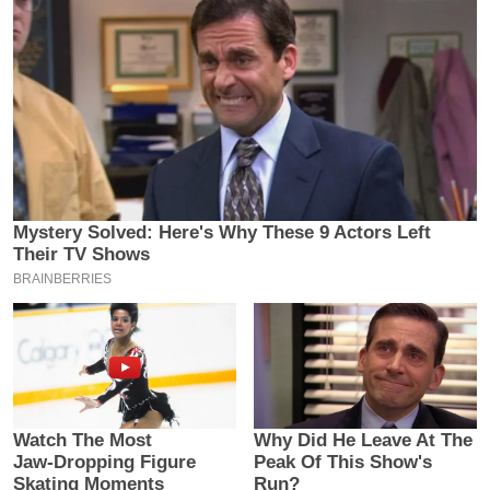
य
ब
ज
ट
खे
ल
क्रि
के
ट
I
P
L
2
0
2
6
क्रा