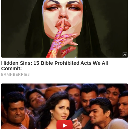
g
N
e
w
s
ला
इ
फ
स्टा
इ
ल
टे
क्नॉ
लॉ
जी
ब्यू
टी