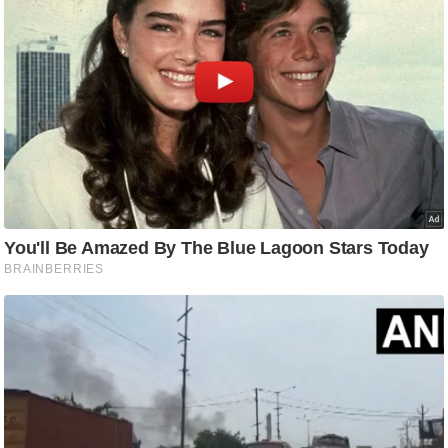
ति
ष
प्र
भु
म
हि
मा
/
ध
र्म
स्थ
ल
व्र
त
त्यो
हा
र