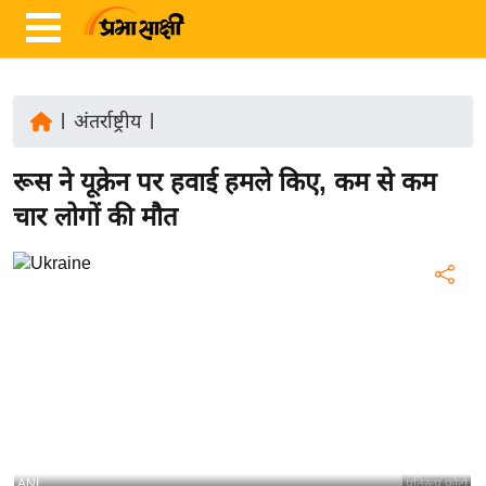
|
अंतर्राष्ट्रीय
|
ता
रूस ने यूक्रेन पर हवाई हमले किए, कम से कम
ज़ा
ख
चार लोगों की मौत
ब
र
रा
ष्ट्री
य
अं
त
र्रा
ष्ट्री
ANI
प्रतिरूप फोटो