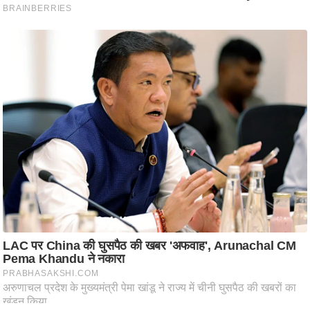
ष
ण
स
म
सा
म
यि
क
मा
तृ
भू
मि
स्तं
भ
ए
म
.