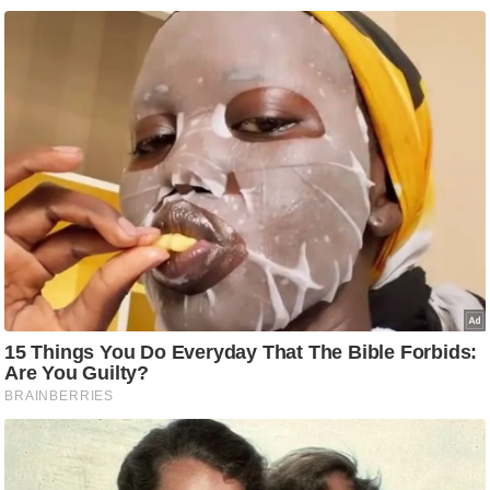
आ
र
.
आ
ई
.
चा
य
प
र
स
मी
क्षा
ध
र्म
ज्यो