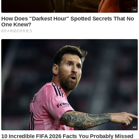
ट
ने
स
मं
त्रा
रि
ले
श
न
शि
प
रा
ज
नी
ति
वि
श्ले