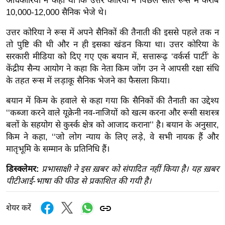
अधिकारियों ने कहा था कि उत्तर कोरिया ने पिछले साल रूस में करीब
र्ल्ड
10,000-12,000 सैनिक भेजे थे।
न्यू
उत्तर कोरिया ने रूस में अपने सैनिकों की तैनाती की इससे पहले तक न
ज
तो पुष्टि की थी और न ही इसका खंडन किया था। उत्तर कोरिया के
ब्री
सरकारी मीडिया को दिए गए एक बयान में, सत्तारूढ़ ‘वर्कर्स पार्टी’ के
फ
केंद्रीय सैन्य आयोग ने कहा कि नेता किम जोंग उन ने आपसी रक्षा संधि
म
के तहत रूस में लड़ाकू सैनिक भेजने का फैसला किया।
नो
बयान में किम के हवाले से कहा गया कि सैनिकों की तैनाती का उद्देश्य
रं
‘‘कब्जा करने वाले यूक्रेनी नव-नाजियों को खत्म करना और रूसी सशस्त्र
ज
बलों के सहयोग से कुर्स्क क्षेत्र को आजाद कराना’’ है। बयान के अनुसार,
न
किम ने कहा, ‘‘जो लोग न्याय के लिए लड़े, वे सभी नायक हैं और
ज
मातृभूमि के सम्मान के प्रतिनिधि हैं।
ग
डिस्क्लेमर:
प्रभासाक्षी ने इस ख़बर को संपादित नहीं किया है। यह ख़बर
त
पीटीआई-भाषा की फीड से प्रकाशित की गयी है।
बॉ
ली
शेयर करें
वु