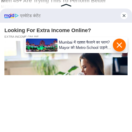
s
a
l
प्रमोटेड कंटेंट
C
Looking For Extra Income Online?
o
EXTRA INCOME ONLINE
d
Mumbai में दहशत फैलाने का प्लान?
e
Mayor को Metro-School उड़ाने
की धमकी
O
f
E
t
h
i
c
s
R
This 2-Minute Test Reveals Your Real Brain Age -
S
Most People Are Shocked!