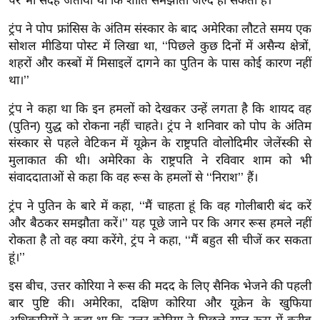
पर भी संदेह जताया था कि शांति समझौता जल्द हो सकता है।
ख्सि
य
ट्रंप ने पोप फ्रांसिस के अंतिम संस्कार के बाद अमेरिका लौटते समय एक
त
सोशल मीडिया पोस्ट में लिखा था, ‘‘पिछले कुछ दिनों में असैन्य क्षेत्रों,
शहरों और कस्बों में मिसाइलें दागने का पुतिन के पास कोई कारण नहीं
यं
था।’’
ग
इं
ट्रंप ने कहा था कि इन हमलों को देखकर उन्हें लगता है कि शायद वह
डि
(पुतिन) युद्ध को रोकना नहीं चाहते। ट्रंप ने शनिवार को पोप के अंतिम
या
संस्कार से पहले वेटिकन में यूक्रेन के राष्ट्रपति वोलोदिमीर जेलेंस्की से
मुलाकात की थी। अमेरिका के राष्ट्रपति ने रविवार शाम को भी
सा
संवाददाताओं से कहा कि वह रूस के हमलों से ‘‘निराश’’ हैं।
हि
त्य
ट्रंप ने पुतिन के बारे में कहा, ‘‘मैं चाहता हूं कि वह गोलीबारी बंद करें
ज
और बैठकर समझौता करें।’’ यह पूछे जाने पर कि अगर रूस हमले नहीं
ग
रोकता है तो वह क्या करेंगे, ट्रंप ने कहा, ‘‘मैं बहुत सी चीजें कर सकता
त
हूं।’’
ऑ
इस बीच, उत्तर कोरिया ने रूस की मदद के लिए सैनिक भेजने की पहली
टो
बार पुष्टि की। अमेरिका, दक्षिण कोरिया और यूक्रेन के खुफिया
व