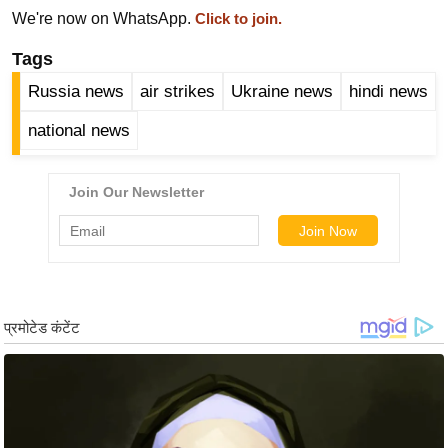
ड
We're now on WhatsApp.
Click to join.
हॉ
ली
Tags
वु
Russia news
air strikes
Ukraine news
hindi news
ड
national news
फि
ल्म
स
मी
क्षा
B
r
e
a
k
i
n