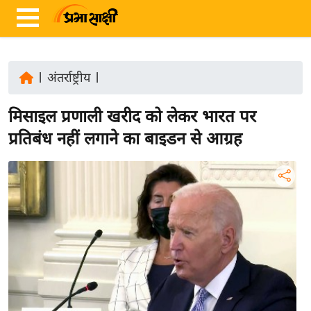
|
अंतर्राष्ट्रीय
|
ता
मिसाइल प्रणाली खरीद को लेकर भारत पर
ज़ा
ख
प्रतिबंध नहीं लगाने का बाइडन से आग्रह
ब
र
रा
ष्ट्री
य
अं
त
र्रा
ष्ट्री