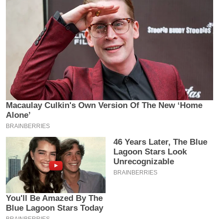
य
ब
ज
ट
खे
ल
क्रि
के
ट
I
P
L
2
0
2
6
क्रा