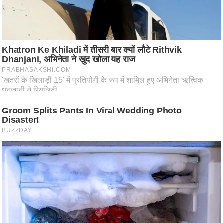
ट
ने
स
मं
त्रा
रि
ले
श
न
शि
प
रा
ज
नी
ति
वि
श्ले