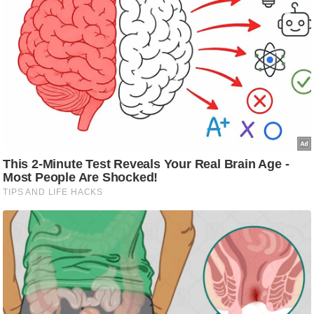
g
N
e
w
s
ला
इ
फ
स्टा
इ
ल
टे
क्नॉ
लॉ
जी
ब्यू
टी