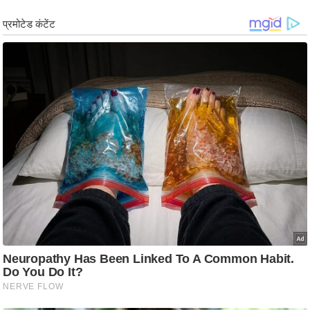
र्ल्ड
न्यू
ज
ब्री
फ
म
नो
रं
ज
न
ज
ग
त
बॉ
ली
वु