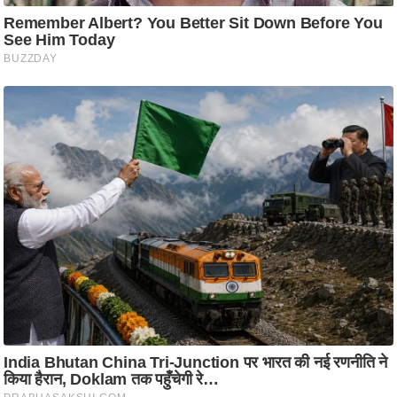
ति
ष
प्र
भु
म
हि
मा
/
ध
र्म
स्थ
ल
व्र
त
त्यो
हा
र