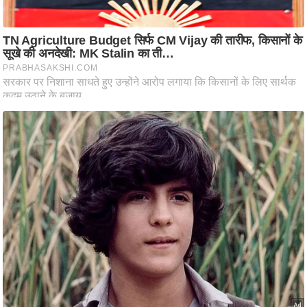
आ
र
.
आ
ई
.
चा
य
प
र
स
मी
क्षा
ध
र्म
ज्यो