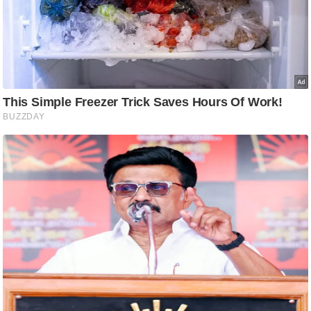
ष
ण
स
म
सा
म
यि
क
मा
तृ
भू
मि
स्तं
भ
ए
म
.