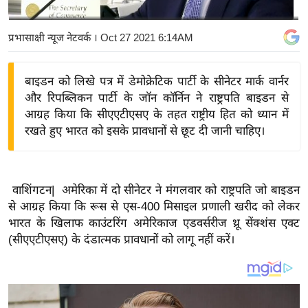
य
बि
प्रभासाक्षी न्यूज नेटवर्क
। Oct 27 2021 6:14AM
ज़
ने
बाइडन को लिखे पत्र में डेमोक्रेटिक पार्टी के सीनेटर मार्क वार्नर
स
और रिपब्लिकन पार्टी के जॉन कॉर्निन ने राष्ट्रपति बाइडन से
उ
आग्रह किया कि सीएएटीएसए के तहत राष्ट्रीय हित को ध्यान में
द्यो
रखते हुए भारत को इसके प्रावधानों से छूट दी जानी चाहिए।
ग
ज
ग
वाशिंगटन| अमेरिका में दो सीनेटर ने मंगलवार को राष्ट्रपति जो बाइडन
त
से आग्रह किया कि रूस से एस-400 मिसाइल प्रणाली खरीद को लेकर
वि
भारत के खिलाफ काउंटरिंग अमेरिकाज एडवर्सरीज थ्रू सेंक्शंस एक्ट
(सीएएटीएसए) के दंडात्मक प्रावधानों को लागू नहीं करें।
शे
ष
ज्ञ
रा