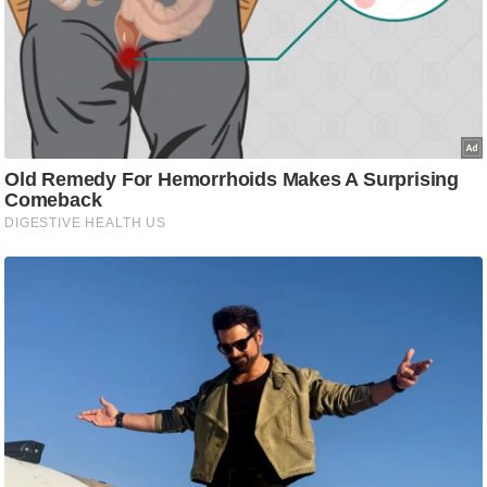
/
फै
श
न
घ
रे
लू
नु
स्खे
प
र्य
ट
न
स्थ
ल
फि