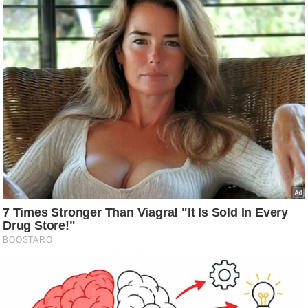
ड
हॉ
ली
वु
ड
फि
ल्म
स
मी
क्षा
B
r
e
a
k
i
n