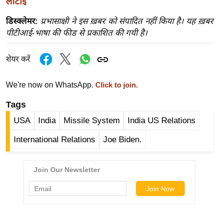
लौटाई
ख्सि
य
डिस्क्लेमर:
प्रभासाक्षी ने इस ख़बर को संपादित नहीं किया है। यह ख़बर
त
पीटीआई-भाषा की फीड से प्रकाशित की गयी है।
यं
ग
शेयर करें
इं
डि
We're now on WhatsApp.
Click to join.
या
Tags
सा
USA
India
Missile System
India US Relations
हि
त्य
International Relations
Joe Biden.
ज
ग
त
ऑ
टो
व