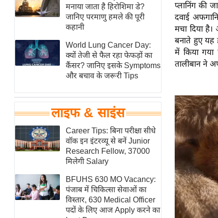
प्लानिंग की 
हॉलीवुड
मनाया जाता है हिरोशिमा डे?
जानिए परमाणु हमले की पूरी
दवाई अफगानिस
फिल्म समीक्षा
कहानी
मचा दिया है।
Breaking
बनाते हुए यह
World Lung Cancer Day:
News
में किया गय
क्यों तेजी से फैल रहा फेफड़ों का
तालीबान ने अ
लाइफस्टाइल
कैंसर? जानिए इसके Symptoms
और बचाव के जरूरी Tips
टेक्नॉलॉजी
ब्यूटी/फैशन
घरेलू नुस्खे
लाइफ & साइंस
पर्यटन स्थल
Career Tips: बिना परीक्षा सीधे
फिटनेस मंत्रा
वॉक इन इंटरव्यू से बनें Junior
Research Fellow, 37000
रिलेशनशिप
मिलेगी Salary
राजनीति
BFUHS 630 MO Vacancy:
विश्लेषण
पंजाब में चिकित्सा सेवाओं का
समसामयिक
विस्तार, 630 Medical Officer
पदों के लिए आज Apply करने का
मातृभूमि