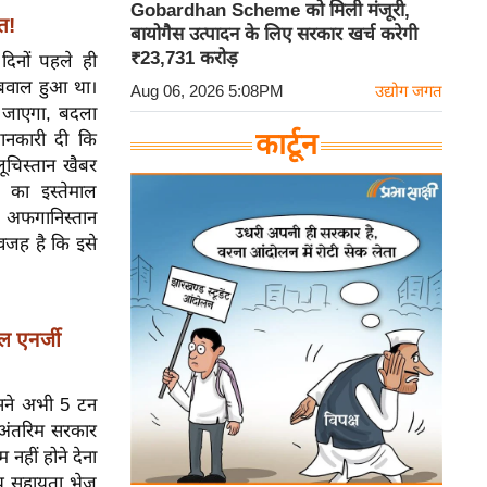
Gobardhan Scheme को मिली मंजूरी,
त!
बायोगैस उत्पादन के लिए सरकार खर्च करेगी
₹23,731 करोड़
दिनों पहले ही
 बवाल हुआ था।
Aug 06, 2026 5:08PM
उद्योग जगत
 जाएगा, बदला
कार्टून
ानकारी दी कि
लूचिस्तान खैबर
 का इस्तेमाल
। अफगानिस्तान
वजह है कि इसे
ल एनर्जी
सने अभी 5 टन
 अंतरिम सरकार
नहीं होने देना
ीय सहायता भेज