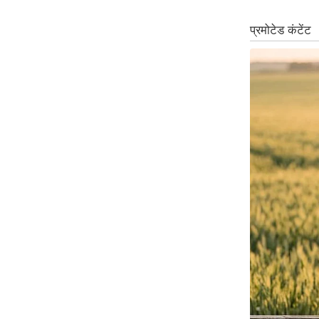
Code Of Ethics
RSS
Our Team
Expert Panel
Loksabhachunav
Android App