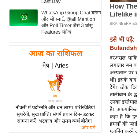
Last Day
स्तंभ
WhatsApp Group Chat बनेगा
एम.
और भी स्मार्ट, @all Mention
आर.
और Poll Timer जैसे 3 धांसू
Features लॉन्च
आई.
इसे भी पढ़ें:
चाय पर
Bulandshah
समीक्षा
आज का राशिफल
दरअसल पाकिस्
धर्म
मेष | Aries
लगातार बम ब
ज्योतिष
अस्पताल पर 
प्रभु
थी। इसके बाद
महिमा/
देंगे। ठोक द
तालीबान के द्
धर्मस्थल
उनका इस्तेमाल
व्रत
नौकरी में पदोन्नति और धन लाभ। परिस्थितियां
है। अफगानिस्
त्योहार
सुधरेगी, सुख प्राप्ति। संघर्ष प्रधान दिन- डटकर
कहा है कि इन
सामना करें। भटकाव और समय व्यर्थ बीतेगा।
राशिफल
हमलों की प्ल
और पढ़ें
विशेष
प्लानिंग करन