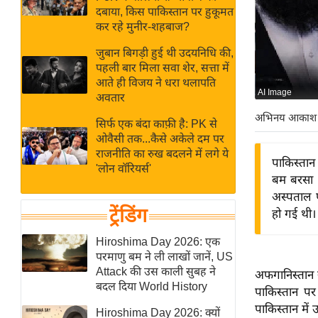
बजट
Hindi
दबाया, किस पाकिस्तान पर हुकूमत
खेल
News
कर रहे मुनीर-शहबाज?
क्रिकेट
जुबान बिगड़ी हुई थी उदयनिधि की,
Hindi
IPL
पहली बार मिला सवा शेर, सत्ता में
आते ही विजय ने धरा थलापति
Videos
2026
AI Image
अवतार
क्राइम
अभिनय आकाश
सिर्फ एक बंदा काफ़ी है: PK से
ई-पेपर
ओवैसी तक...कैसे अकेले दम पर
मिसाल बेमिसाल
राजनीति का रुख बदलने में लगे ये
पाकिस्तान
'लोन वॉरियर्स'
शख्सियत
बम बरसा 
यंग इंडिया
अस्पताल 
ट्रेंडिंग
हो गई थी।
साहित्य जगत
ऑटो वर्ल्ड
Hiroshima Day 2026: एक
परमाणु बम ने ली लाखों जानें, US
न्यूज ब्रीफ
Attack की उस काली सुबह ने
अफगानिस्तान 
मनोरंजन जगत
बदल दिया World History
पाकिस्तान पर
बॉलीवुड
पाकिस्तान में
Hiroshima Day 2026: क्यों