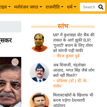
टाइल
मनोरंजन जगत
राजनीति
धर्म
स्तंभ
MP में कुशवाहा वोट बैंक की
घुसकर
ताकत के आगे झुकी BJP,
'गुलाटी' बयान के लिए तोमर
को मांगनी पड़ी माफी
~ नीरज कुमार दुबे
अब शिवाजी, चंद्रशेखर
आज़ाद, भगत सिंह जैसे लोग
क्यों नहीं मिलते?
~ प्रोफ़ेसर (डॉ.) डी. के.
पांडेय
मिलावटखोरों के खिलाफ भी
करना पड़ेगा देशव्यापी
आंदोलन