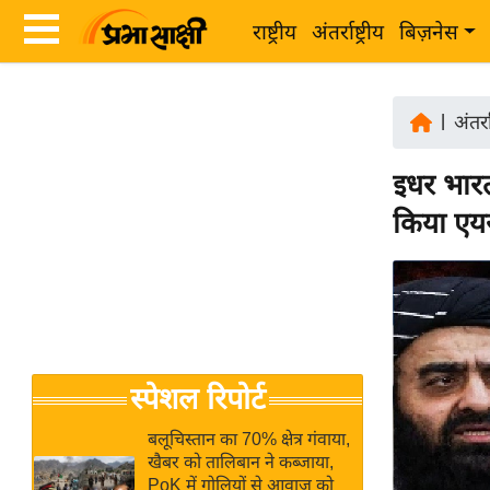
राष्ट्रीय
अंतर्राष्ट्रीय
बिज़नेस
Latest
ता
News
|
अंतर्रा
ज़ा
in
ख
इधर भारत
Hindi
ब
किया एयरस
र
Hindi
राष्ट्रीय
News
अंतर्राष्ट्रीय
Live
बिज़नेस
उद्योग
Breaking
स्पेशल रिपोर्ट
जगत
News in
विशेषज्ञ
Hindi
बलूचिस्तान का 70% क्षेत्र गंवाया,
राय
खैबर को तालिबान ने कब्जाया,
PoK में गोलियों से आवाज को