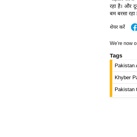
रहा है। और द
ऑडियो
बम बरसा रहा 
इंफ़ोग्राफ़िक
राज्यों से
शेयर करें
शहरों से
We're now 
वेब स्टोरी
कार्टून
Tags
Short
Pakistan 
Videos
Khyber P
iOS App
Pakistan 
About us
Contact Editor
Advertise
Privacy Policy
Grievance
Redressal