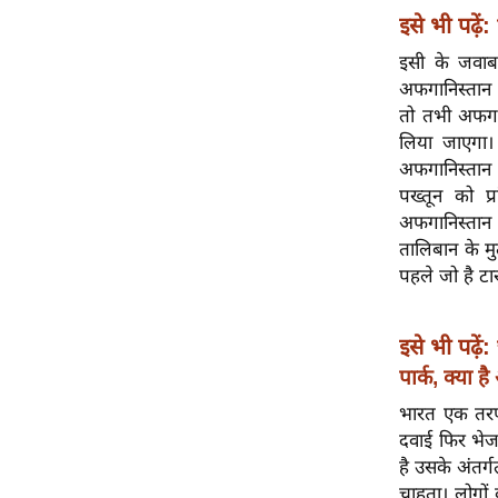
विश्लेषण
इसे भी पढ़ें:
ट्रेंडिंग
इसी के जवाब 
अफगानिस्तान 
Q
तो तभी अफगा
u
लिया जाएगा।
i
अफगानिस्तान क
c
पख्तून को प
k
अफगानिस्तान 
L
तालिबान के म
i
पहले जो है ट
n
k
s
इसे भी पढ़ें:
पार्क, क्या 
विधानसभा
भारत एक तरफ
चुनाव
दवाई फिर भेज
फोटो
है उसके अंतर्
वीडियो
चाहता। लोगों