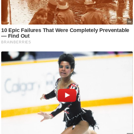
/
फै
श
न
घ
रे
लू
नु
स्खे
प
र्य
ट
न
स्थ
ल
फि