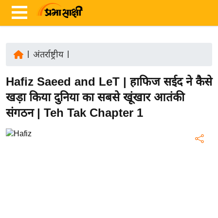
|
अंतर्राष्ट्रीय
|
ता
Hafiz Saeed and LeT | हाफिज सईद ने कैसे
ज़ा
ख
खड़ा किया दुनिया का सबसे खूंखार आतंकी
ब
संगठन | Teh Tak Chapter 1
र
रा
ष्ट्री
य
अं
त
र्रा
ष्ट्री