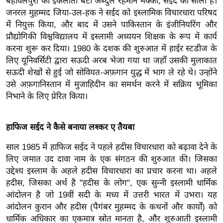
बहावलपुरी का इकलौता बेटा अब्दुल रहमान मक्की, सईद का साला है।
र्ल्ड
जनरल मुहम्मद जिया-उल-हक ने सईद को इस्लामिक विचारधारा परिषद
न्यू
में नियुक्त किया, और बाद में उसने पाकिस्तान के इंजीनियरिंग और
ज
प्रौद्योगिकी विश्वविद्यालय में इस्लामी अध्ययन शिक्षक के रूप में कार्य
करना शुरू कर दिया। 1980 के दशक की शुरुआत में हाईर स्टडीज के
ब्री
लिए यूनिवर्सिटी द्वारा सऊदी अरब भेजा गया था जहाँ उसकी मुलाकात
फ
सऊदी शेखों से हुई जो सोवियत-अफ़गान युद्ध में भाग ले रहे थे। उन्होंने
म
उसे अफ़गानिस्तान में मुजाहिदीन का समर्थन करने में सक्रिय भूमिका
नो
निभाने के लिए प्रेरित किया।
रं
ज
हाफिज सईद ने कैसे बनाया लश्कर ए तैयबा
न
ज
साल 1985 में हाफिज सईद ने पहले हदीस विचारधारा को बढ़ावा देने के
ग
लिए जमात उद दावा नाम के एक संगठन की शुरुआत की। जिसका
त
उद्देश्य इस्लाम के अहले हदीस विचारधारा का प्रचार करना था। अहले
हदीस, जिसका अर्थ है "हदीस के लोग", एक सुन्नी इस्लामी धार्मिक
बॉ
आंदोलन है जो 19वीं सदी के मध्य में उत्तरी भारत में उभरा। यह
ली
आंदोलन कुरान और हदीस (पैगंबर मुहम्मद के कथनों और कार्यों) को
वु
धार्मिक अधिकार का एकमात्र स्रोत मानता है, और शुरुआती इस्लामी