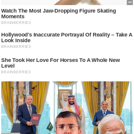
ट
ने
स
मं
त्रा
रि
ले
श
न
शि
प
रा
ज
नी
ति
वि
श्ले