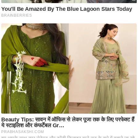
ति
ष
प्र
भु
म
हि
मा
/
ध
र्म
स्थ
ल
व्र
त
त्यो
हा
र