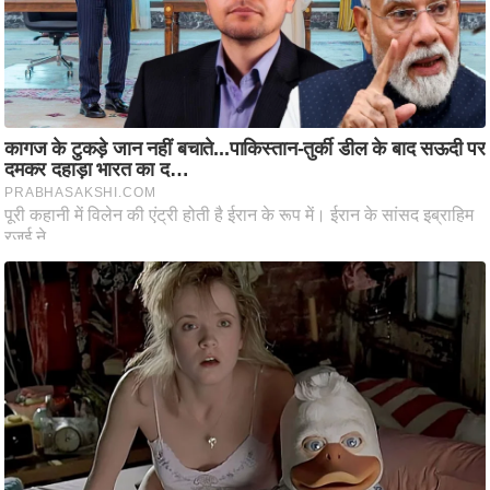
ष
ण
स
म
सा
म
यि
क
मा
तृ
भू
मि
स्तं
भ
ए
म
.