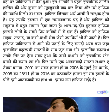
य
वहीं पर पाकिस्तान में पैदा हुआ। इस आतंकी ने पहले इस्लामिक तालिम
हासिल की और कुरान को मुंहजुबानी याद कर लिया और उसे हाफिज
ब
की उपाधि मिली। दरअसल, हाफिज जिसका अर्थ अरबी में संरक्षक होता
ज
है। यह उपाधि इस्लाम में एक सम्मानजनक पद है,और हाफिज को
ट
समुदाय में बहुत सम्मान दिया जाता है। शम्स-उद-दीन मुहम्मद हाफ़िज़
खे
फ़ारसी लोगों के सबसे प्रिय कवियों में से एक हैं। हाफिज को हाफिज
ल
साहब, उस्ताद, या कभी-कभी शेख जैसी उपाधियाँ भी दी जाती हैं। फिर
हाफिज पाकिस्तान से आगे की पढ़ाई के लिए सऊदी अरब गया जहां
क्रि
इस्लामिक कट्टरपंथी संगठनों के साथ जुड़ गया और इस्लामिक कट्टरपंथ
के
उसके सिर पर ऐसा सवार हुआ कि उसने कश्मीर को इस्लामिक स्टेट
ट
बनाने की कसम खा ली। फिर उसने एक आतंकवादी संगठन लश्कर ए
I
तैयबा बनाया। 2001 का संसद हमला हो या 2006 के मुंबई ट्रेन धमाके,
P
2008 का 26/11 हो या 2016 का पठानकोट हमला इन सब हमलों के
L
पीछे इसी आतंकवादी का हाथ था। इसका नाम हाफिज सईद है।
2
0
2
6
क्रा