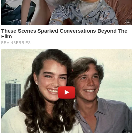
आ
र
.
आ
ई
.
चा
य
प
र
स
मी
क्षा
ध
र्म
ज्यो