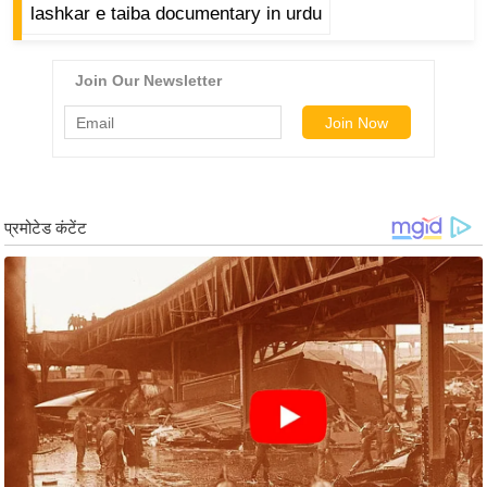
g
lashkar e taiba documentary in urdu
N
e
w
s
ला
इ
फ
स्टा
इ
ल
टे
क्नॉ
लॉ
जी
ब्यू
टी