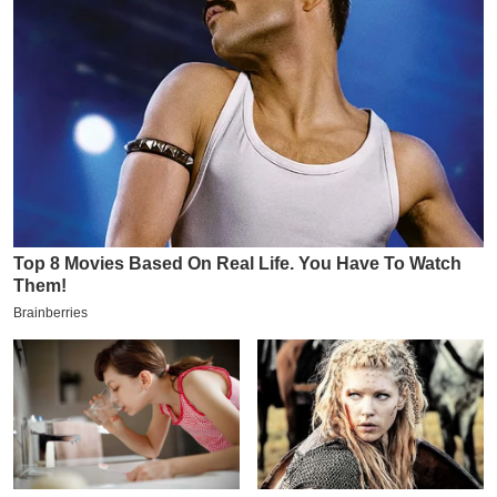
इ
म
ई
-
पे
प
र
मि
सा
ल
बे
मि
सा
ल
श