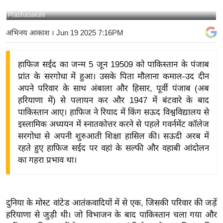
य
Prabhasakshi
बि
अभिनय आकाश
। Jun 19 2025 7:16PM
ज़
ने
हाफिज सईद का जन्म 5 जून 19509 को पाकिस्तान के पंजाब
स
प्रांत के सरगोधा में हुआ। उसके पिता मौलाना कमाल-उद दीन
उ
अपने परिवार के साथ अंबाला और हिसार, पूर्वी पंजाब (अब
द्यो
हरियाणा में) से पलायन कर और 1947 में बंटवारे के बाद
ग
पाकिस्तान आए। हाफिज ने रियाद में किंग सऊद विश्वविद्यालय से
ज
इस्लामिक अध्ययन में स्नातकोत्तर करने से पहले गवर्नमेंट कॉलेज
ग
सरगोधा से अपनी शुरुआती शिक्षा हासिल की। सऊदी अरब में
त
रहते हुए हाफिज सईद पर वहां के सल्फी और वहाबी आंदोलन
का गहरा प्रभाव था।
वि
शे
ष
ज्ञ
दुनिया के मोस्ट वांटेड आतंकवादियों में से एक, जिसकी परिवार की जड़ें
रा
हरियाणा से जुड़ी थी। जो विभाजन के बाद पाकिस्तान चला गया और