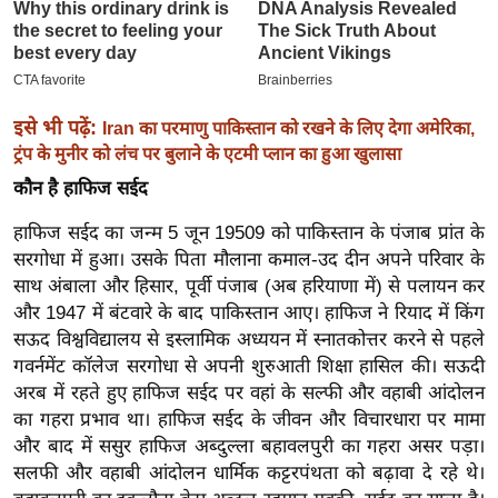
ख्सि
य
त
यं
इसे भी पढ़ें:
Iran का परमाणु पाकिस्तान को रखने के लिए देगा अमेरिका,
ग
ट्रंप के मुनीर को लंच पर बुलाने के एटमी प्लान का हुआ खुलासा
इं
डि
कौन है हाफिज सईद
या
हाफिज सईद का जन्म 5 जून 19509 को पाकिस्तान के पंजाब प्रांत के
सा
सरगोधा में हुआ। उसके पिता मौलाना कमाल-उद दीन अपने परिवार के
हि
साथ अंबाला और हिसार, पूर्वी पंजाब (अब हरियाणा में) से पलायन कर
त्य
और 1947 में बंटवारे के बाद पाकिस्तान आए। हाफिज ने रियाद में किंग
ज
सऊद विश्वविद्यालय से इस्लामिक अध्ययन में स्नातकोत्तर करने से पहले
ग
गवर्नमेंट कॉलेज सरगोधा से अपनी शुरुआती शिक्षा हासिल की। सऊदी
अरब में रहते हुए हाफिज सईद पर वहां के सल्फी और वहाबी आंदोलन
त
का गहरा प्रभाव था। हाफिज सईद के जीवन और विचारधारा पर मामा
ऑ
और बाद में ससुर हाफिज अब्दुल्ला बहावलपुरी का गहरा असर पड़ा।
टो
सलफी और वहाबी आंदोलन धार्मिक कट्टरपंथता को बढ़ावा दे रहे थे।
व