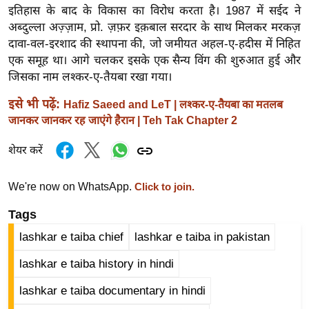
ड
इतिहास के बाद के विकास का विरोध करता है। 1987 में सईद ने
हॉ
अब्दुल्ला अज़्ज़ाम, प्रो. ज़फ़र इक़बाल सरदार के साथ मिलकर मरकज़
ली
दावा-वल-इरशाद की स्थापना की, जो जमीयत अहल-ए-हदीस में निहित
वु
एक समूह था। आगे चलकर इसके एक सैन्य विंग की शुरुआत हुई और
ड
जिसका नाम लश्कर-ए-तैयबा रखा गया।
फि
इसे भी पढ़ें:
Hafiz Saeed and LeT | लश्कर-ए-तैयबा का मतलब
ल्म
जानकर जानकर रह जाएंगे हैरान | Teh Tak Chapter 2
स
मी
शेयर करें
क्षा
We're now on WhatsApp.
Click to join.
B
r
Tags
e
lashkar e taiba chief
lashkar e taiba in pakistan
a
k
lashkar e taiba history in hindi
i
lashkar e taiba documentary in hindi
n