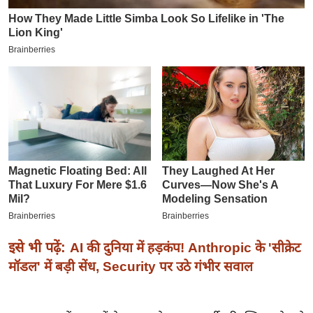
इ
म
ई
-
पे
प
र
मि
सा
ल
बे
मि
इसे भी पढ़ें:
AI की दुनिया में हड़कंप! Anthropic के 'सीक्रेट
सा
मॉडल' में बड़ी सेंध, Security पर उठे गंभीर सवाल
ल
श