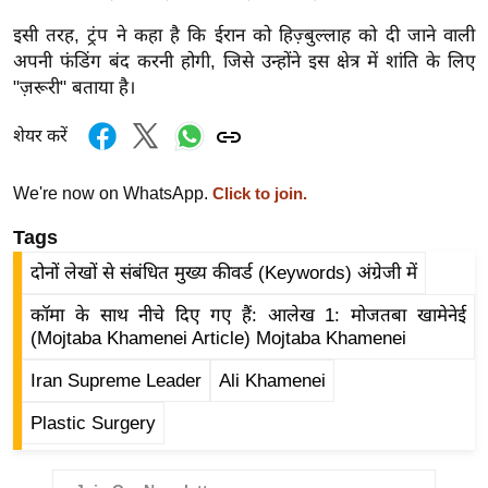
ड
हॉ
इसी तरह, ट्रंप ने कहा है कि ईरान को हिज़्बुल्लाह को दी जाने वाली
ली
अपनी फंडिंग बंद करनी होगी, जिसे उन्होंने इस क्षेत्र में शांति के लिए
"ज़रूरी" बताया है।
वु
ड
शेयर करें
फि
ल्म
We're now on WhatsApp.
Click to join.
स
Tags
मी
क्षा
दोनों लेखों से संबंधित मुख्य कीवर्ड (Keywords) अंग्रेजी में
B
कॉमा के साथ नीचे दिए गए हैं: आलेख 1: मोजतबा खामेनेई
r
(Mojtaba Khamenei Article) Mojtaba Khamenei
e
Iran Supreme Leader
Ali Khamenei
a
k
Plastic Surgery
i
n