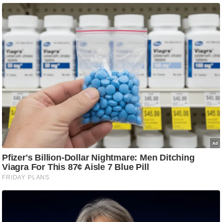
ट
ने
स
मं
त्रा
रि
ले
श
न
शि
प
रा
ज
नी
ति
वि
श्ले