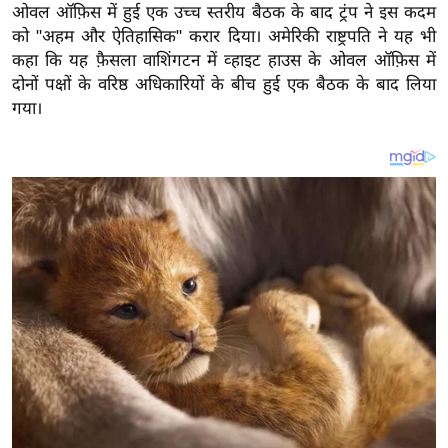
य
ओवल ऑफ़िस में हुई एक उच्च स्तरीय बैठक के बाद ट्रंप ने इस कदम
ब
को "अहम और ऐतिहासिक" करार दिया।
अमेरिकी राष्ट्रपति ने यह भी
कहा कि यह फ़ैसला वाशिंगटन में व्हाइट हाउस के ओवल ऑफ़िस में
ज
दोनों पक्षों के वरिष्ठ अधिकारियों के बीच हुई एक बैठक के बाद लिया
ट
गया।
खे
ल
क्रि
के
ट
I
P
L
2
0
2
6
क्रा