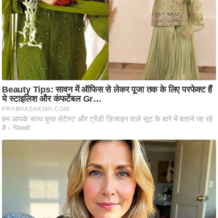
आ
र
.
आ
ई
.
चा
य
प
र
स
मी
क्षा
ध
र्म
ज्यो