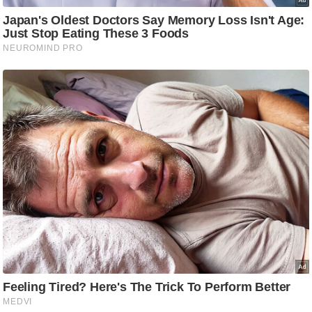
/
फै
श
न
घ
रे
लू
नु
स्खे
प
र्य
ट
न
स्थ
ल
फि