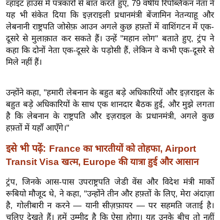
व्हाइट हाउस में पत्रकारों से बात करते हुए, 79 वर्षीय रिपब्लिकन नेता ने
ख्सि
यह भी संकेत दिया कि इज़राइली प्रधानमंत्री बेंजामिन नेतन्याहू और
य
लेबनानी राष्ट्रपति जोसेफ़ आउन अगले कुछ हफ़्तों में वाशिंगटन में एक-
त
दूसरे से मुलाक़ात कर सकते हैं। उन्हें "महान लोग" बताते हुए, ट्रंप ने
यं
कहा कि दोनों नेता एक-दूसरे के पड़ोसी हैं, लेकिन वे कभी एक-दूसरे से
ग
मिले नहीं हैं।
इं
डि
उन्होंने कहा, "हमारी लेबनान के बहुत बड़े अधिकारियों और इज़राइल के
या
बहुत बड़े अधिकारियों के साथ एक शानदार बैठक हुई, और मुझे लगता
सा
है कि लेबनान के राष्ट्रपति और इज़राइल के प्रधानमंत्री, अगले कुछ
हि
हफ़्तों में यहाँ आएँगे।"
त्य
इसे भी पढ़ें:
France का भारतीयों को तोहफा, Airport
ज
Transit Visa खत्म, Europe की यात्रा हुई और आसान
ग
त
ट्रंप, जिनके आस-पास उपराष्ट्रपति जेडी वेंस और विदेश मंत्री मार्को
ऑ
रूबियो मौजूद थे, ने कहा, "उन्होंने तीन और हफ़्तों के लिए, मेरा अंदाज़ा
टो
है, गोलीबारी न करने — यानी सीज़फ़ायर — पर सहमति जताई है।
व
चलिए देखते हैं। हमें उम्मीद है कि ऐसा होगा। यह उनके बीच तो नहीं