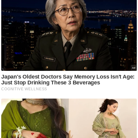
ष
ण
स
म
सा
म
यि
क
मा
तृ
भू
मि
स्तं
भ
ए
म
.