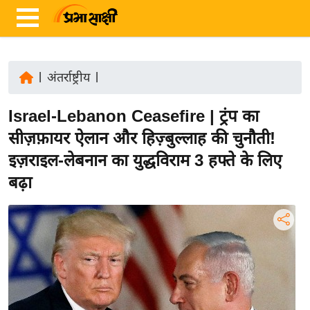
|
अंतर्राष्ट्रीय
|
ता
Israel-Lebanon Ceasefire | ट्रंप का
ज़ा
ख
सीज़फ़ायर ऐलान और हिज़्बुल्लाह की चुनौती!
ब
इज़राइल-लेबनान का युद्धविराम 3 हफ्ते के लिए
र
बढ़ा
रा
ष्ट्री
य
अं
त
र्रा
ष्ट्री