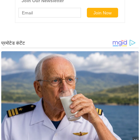
g
N
e
w
s
ला
इ
फ
स्टा
इ
ल
टे
क्नॉ
लॉ
जी
ब्यू
टी