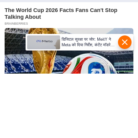
s
a
The World Cup 2026 Facts Fans Can't Stop
l
Talking About
BRAINBERRIES
C
o
डिजिटल सुरक्षा पर जोर: MeitY ने
d
Meta को दिया निर्देश, कंटेंट मॉडरेशन
e
मजबूत करे
O
f
E
t
h
i
c
Why this ordinary drink is the secret to feeling
s
your best every day
R
CTA FAVORITE
S