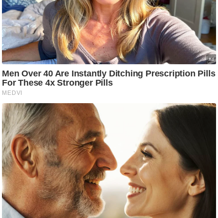
ति
ष
प्र
भु
म
हि
मा
/
ध
र्म
स्थ
ल
व्र
त
त्यो
हा
र