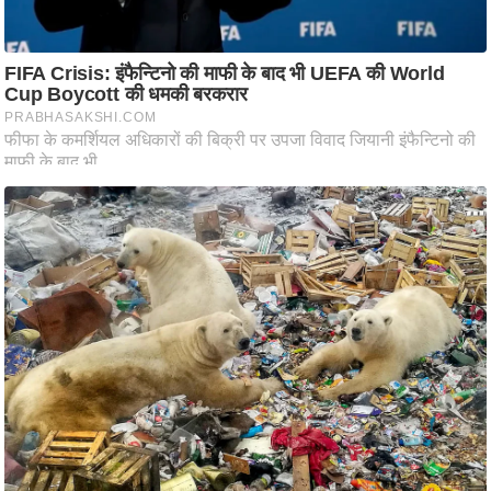
ष
ण
स
म
सा
म
यि
क
मा
तृ
भू
मि
स्तं
भ
ए
म
.