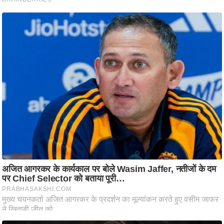
ति
ष
प्र
भु
म
हि
मा
/
ध
र्म
स्थ
ल
व्र
त
त्यो
हा
र