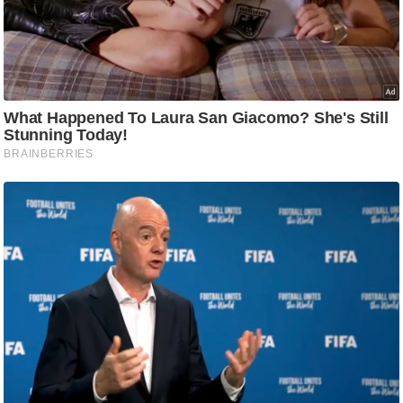
ट
ने
स
मं
त्रा
रि
ले
श
न
शि
प
रा
ज
नी
ति
वि
श्ले