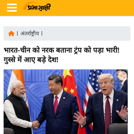
|
अंतर्राष्ट्रीय
|
ता
भारत-चीन को नरक बताना ट्रंप को पड़ा भारी!
ज़ा
ख
गुस्से में आए बड़े देश!
ब
र
रा
ष्ट्री
य
अं
त
र्रा
ष्ट्री