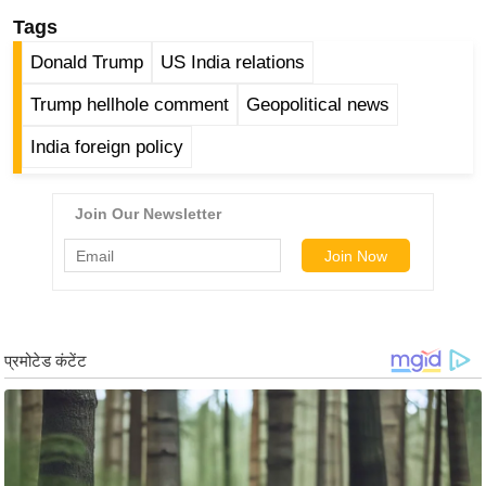
ड
Tags
हॉ
ली
Donald Trump
US India relations
वु
Trump hellhole comment
Geopolitical news
ड
India foreign policy
फि
ल्म
स
मी
क्षा
B
r
e
a
k
i
n