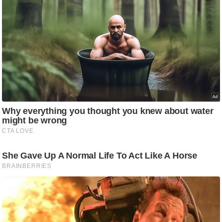
g
N
e
w
s
ला
इ
फ
स्टा
इ
ल
टे
क्नॉ
लॉ
जी
ब्यू
टी