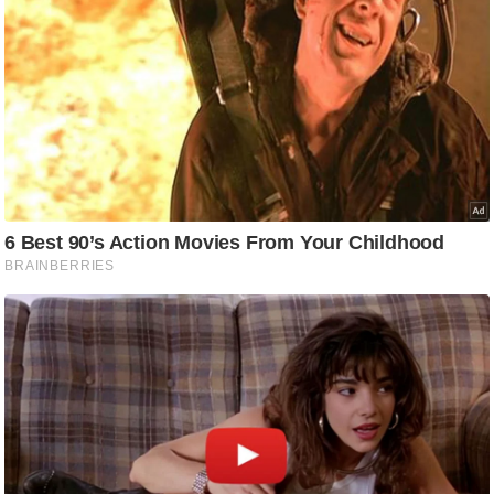
/
फै
श
न
घ
रे
लू
नु
स्खे
प
र्य
ट
न
स्थ
ल
फि