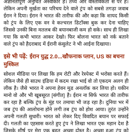
अज्ञानतापूर्ण अनुचित अस्वीकार हैं। तथ्य और वास्तविकता से परे हैं।
ख्सि
लेकिन अपनी मूर्खता का परिचय देने वाले ट्रंप को सबसे तगड़ा जवाब
य
ईरान ने दिया। ईरान ने भारत की तारीफ की और कहा कि शायद किसी
त
को ट्रंप के लिए एक वन वे कल्चरल डिटॉक्स बुक कर देना चाहिए
यं
जिससे उनकी बिना मतलब की बयानबाजी कम हो सके। साथ ही लिखा
ग
गया कि कभी भारत आकर देखो। फिर बोलना भारत को नर्क बताने
इं
वाले ट्रंप को हैदराबाद में ईरानी कंसुलेट ने भी आईना दिखाया।
डि
इसे भी पढ़ें:
ईरान युद्ध 2.0...खौफनाक प्लान, US का बचना
या
मुश्किल
सा
हि
सोशल मीडिया पर लिखा कि हम रोटी और रेस्पेक्ट में भरोसा करते हैं।
लेकिन जैसे ही साउथ इंडिया में कदम रखा भाई वो तो एकदम अलग ही
त्य
लीक है। जैसे भारत ने अपना हेवन मूड अनलॉक कर लिया हो। यकीन
ज
मानो वो और भी खूबसूरत [संगीत] है। ईरान ना सिर्फ भारत की तारीफ
ग
कर रहा है बल्कि ट्रंप के मुंह पर तमाचा भी जड़ रहा है। दुनिया भर में
त
जब ट्रंप की आलोचना होने लगी तब ट्रंप को होश आया। तुरंत उन्होंने
ऑ
अपनी गलती सुधारी। भारत को लेकर दिए विवादित बयान पर सफाई
टो
दी। गलती का एहसास करते हुए ट्रंप ने लिखा भारत एक महान देश है
व
जिसके शीर्ष पर मेरा एक बहुत अच्छा दोस्त है। अच्छा हुआ ट्रंप को