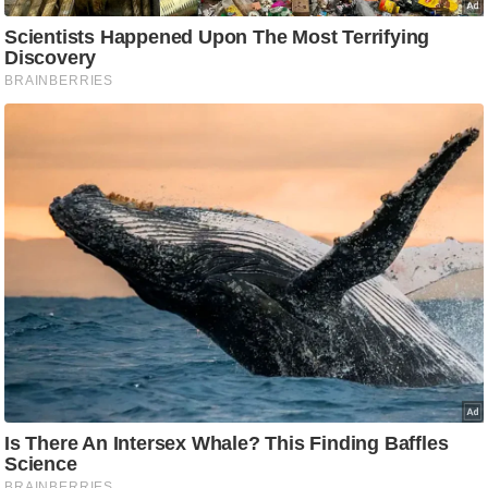
आ
र
.
आ
ई
.
चा
य
प
र
स
मी
क्षा
ध
र्म
ज्यो