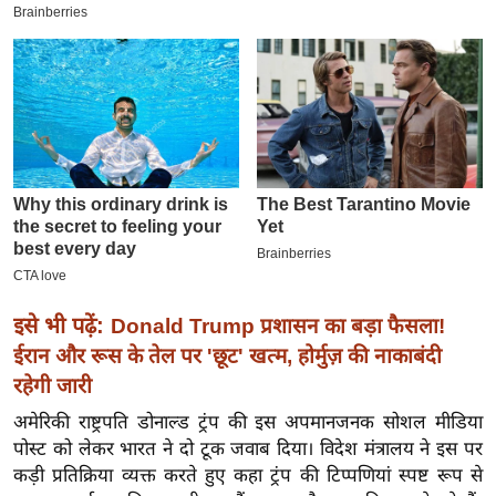
इ
म
ई
-
पे
प
र
मि
सा
ल
इसे भी पढ़ें:
Donald Trump प्रशासन का बड़ा फैसला!
बे
ईरान और रूस के तेल पर 'छूट' खत्म, होर्मुज़ की नाकाबंदी
मि
रहेगी जारी
सा
अमेरिकी राष्ट्रपति डोनाल्ड ट्रंप की इस अपमानजनक सोशल मीडिया
ल
पोस्ट को लेकर भारत ने दो टूक जवाब दिया। विदेश मंत्रालय ने इस पर
श
कड़ी प्रतिक्रिया व्यक्त करते हुए कहा ट्रंप की टिप्पणियां स्पष्ट रूप से