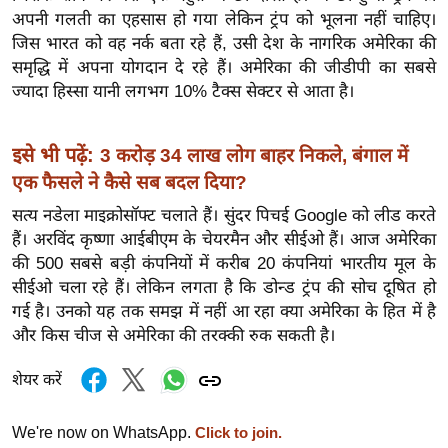
र्ल्ड
अपनी गलती का एहसास हो गया लेकिन ट्रंप को भूलना नहीं चाहिए।
जिस भारत को वह नर्क बता रहे हैं, उसी देश के नागरिक अमेरिका की
न्यू
समृद्धि में अपना योगदान दे रहे हैं। अमेरिका की जीडीपी का सबसे
ज
ज्यादा हिस्सा यानी लगभग 10% टैक्स सेक्टर से आता है।
ब्री
फ
इसे भी पढ़ें:
3 करोड़ 34 लाख लोग बाहर निकले, बंगाल में
म
एक फैसले ने कैसे सब बदल दिया?
नो
रं
सत्य नडेला माइक्रोसॉफ्ट चलाते हैं। सुंदर पिचई Google को लीड करते
ज
हैं। अरविंद कृष्णा आईबीएम के चेयरमैन और सीईओ हैं। आज अमेरिका
न
की 500 सबसे बड़ी कंपनियों में करीब 20 कंपनियां भारतीय मूल के
ज
सीईओ चला रहे हैं। लेकिन लगता है कि डोन्ड ट्रंप की सोच दूषित हो
गई है। उनको यह तक समझ में नहीं आ रहा क्या अमेरिका के हित में है
ग
और किस चीज से अमेरिका की तरक्की रुक सकती है।
त
बॉ
शेयर करें
ली
वु
We're now on WhatsApp.
Click to join.