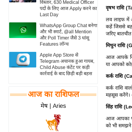
विस्तार, 630 Medical Officer
स्तंभ
वृषभ राशि (
पदों के लिए आज Apply करने का
Last Day
एम.
लव लाइफ में 
आर.
WhatsApp Group Chat बनेगा
कहें जिससे ब
आई.
और भी स्मार्ट, @all Mention
जरिए बातचीत 
और Poll Timer जैसे 3 धांसू
चाय पर
Features लॉन्च
मिथुन राशि (
समीक्षा
Apple App Store से
आज आपके रिश्
धर्म
Telegram अचानक हुआ गायब,
या आपको कोई
ज्योतिष
Child Abuse कंटेंट पर कड़ी
कार्रवाई के बाद छिड़ी बड़ी बहस
प्रभु
कर्क राशि (C
महिमा/
कर्क राशि वाल
धर्मस्थल
आज का राशिफल
महसूस करेंगे
व्रत
मेष | Aries
सिंह राशि (Le
त्योहार
राशिफल
आज आपका पार
को भी समझने क
विशेष