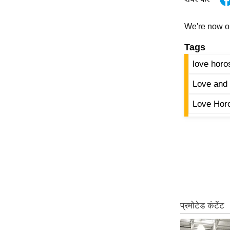
Code Of Ethics
We're now 
RSS
Our Team
Tags
Expert Panel
love horo
Loksabhachunav
Love and 
Android App
Love Hor