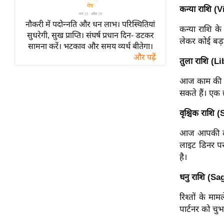
विश्लेषण
कन्या राशि (
ट्रेंडिंग
नौकरी में पदोन्नति और धन लाभ। परिस्थितियां
कन्या राशि क
सुधरेगी, सुख प्राप्ति। संघर्ष प्रधान दिन- डटकर
लेकर कोई बड़ा
Q
सामना करें। भटकाव और समय व्यर्थ बीतेगा।
और पढ़ें
u
तुला राशि (Li
i
आज काम की व्य
c
सकते हैं। एक 
k
L
वृश्चिक राशि 
i
n
आज आपकी लव ल
k
लाइट डिनर पर
s
है।
विधानसभा
धनु राशि (Sa
चुनाव
रिश्तों के म
फोटो
पार्टनर को चु
वीडियो