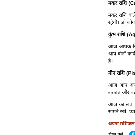
मकर राशि (C
ऑडियो
मकर राशि वाल
इंफ़ोग्राफ़िक
रहेगी। जो लोग
राज्यों से
शहरों से
कुंभ राशि (A
वेब स्टोरी
आज आपके सिता
कार्टून
आप दोनों काफ
है।
Short
Videos
मीन राशि (Pi
iOS App
आज आप अपने प
About us
इज्जत और बढ़
Contact Editor
आज का लव टिप
Advertise
सामने रखें, प्
Privacy Policy
अपना राशिफल ज
Grievance
Redressal
शेयर करें