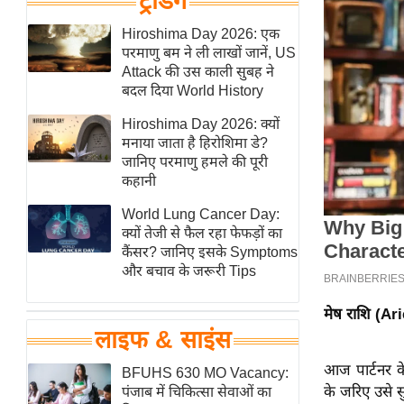
ट्रेंडिंग
हॉलीवुड
Hiroshima Day 2026: एक
फिल्म समीक्षा
परमाणु बम ने ली लाखों जानें, US
Breaking
Attack की उस काली सुबह ने
News
बदल दिया World History
लाइफस्टाइल
Hiroshima Day 2026: क्यों
मनाया जाता है हिरोशिमा डे?
टेक्नॉलॉजी
जानिए परमाणु हमले की पूरी
ब्यूटी/फैशन
कहानी
घरेलू नुस्खे
World Lung Cancer Day:
पर्यटन स्थल
क्यों तेजी से फैल रहा फेफड़ों का
कैंसर? जानिए इसके Symptoms
फिटनेस मंत्रा
और बचाव के जरूरी Tips
रिलेशनशिप
मेष राशि (Ar
राजनीति
लाइफ & साइंस
विश्लेषण
आज पार्टनर क
समसामयिक
BFUHS 630 MO Vacancy:
के जरिए उसे स
पंजाब में चिकित्सा सेवाओं का
मातृभूमि