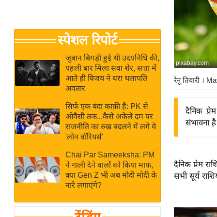
बजट
Hindi
खेल
News
क्रिकेट
स्पेशल रिपोर्ट
Hindi
IPL
Videos
2026
जुबान बिगड़ी हुई थी उदयनिधि की,
pixabay.com
पहली बार मिला सवा शेर, सत्ता में
क्राइम
आते ही विजय ने धरा थलापति
रेनू तिवारी
। Ma
ई-पेपर
अवतार
मिसाल बेमिसाल
सिर्फ एक बंदा काफ़ी है: PK से
दैनिक प्
ओवैसी तक...कैसे अकेले दम पर
शख्सियत
संभावना है
राजनीति का रुख बदलने में लगे ये
यंग इंडिया
'लोन वॉरियर्स'
साहित्य जगत
Chai Par Sameeksha: PM
ऑटो वर्ल्ड
दैनिक प्रेम र
ने गाली देने वालों को किया माफ,
क्या Gen Z भी अब मोदी मोदी के
सभी सूर्य राशि
न्यूज ब्रीफ
नारे लगाएंगे?
मनोरंजन जगत
बॉलीवुड