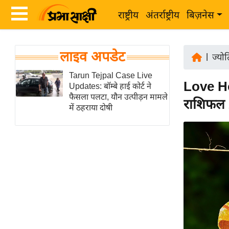
राष्ट्रीय
अंतर्राष्ट्रीय
बिज़नेस
Latest
ता
लाइव अपडेट
News
|
ज्यो
ज़ा
in
Tarun Tejpal Case Live
ख
Love Ho
Updates: बॉम्बे हाई कोर्ट ने
Hindi
ब
फैसला पलटा, यौन उत्पीड़न मामले
राशिफल 2
र
में ठहराया दोषी
Hindi
राष्ट्रीय
News
अंतर्राष्ट्रीय
Live
बिज़नेस
उद्योग
Breaking
जगत
News in
विशेषज्ञ
Hindi
राय