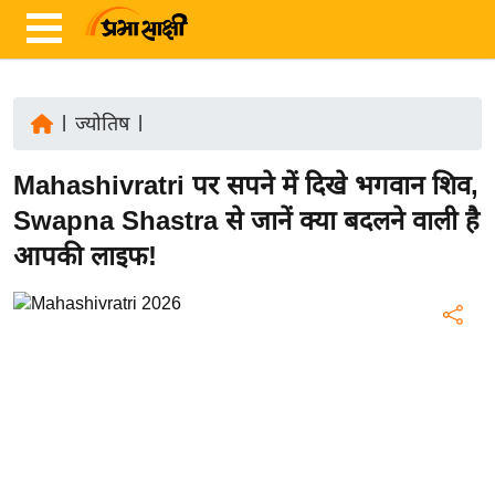
|
ज्योतिष
|
ता
Mahashivratri पर सपने में दिखे भगवान शिव,
ज़ा
ख
Swapna Shastra से जानें क्या बदलने वाली है
ब
आपकी लाइफ!
र
रा
ष्ट्री
य
अं
त
र्रा
ष्ट्री