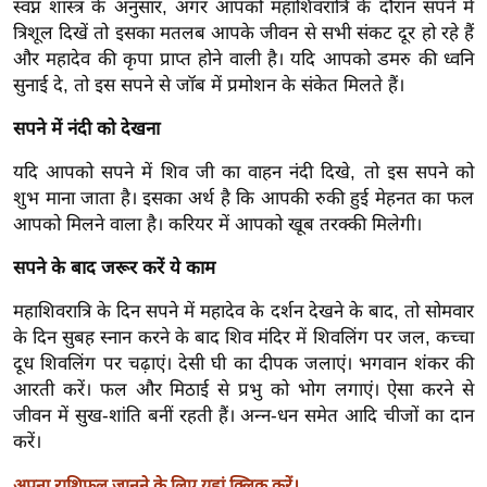
स्वप्न शास्त्र के अनुसार, अगर आपको महाशिवरात्रि के दौरान सपने में
ख्सि
त्रिशूल दिखें तो इसका मतलब आपके जीवन से सभी संकट दूर हो रहे हैं
य
और महादेव की कृपा प्राप्त होने वाली है। यदि आपको डमरु की ध्वनि
त
सुनाई दे, तो इस सपने से जॉब में प्रमोशन के संकेत मिलते हैं।
यं
ग
सपने में नंदी को देखना
इं
यदि आपको सपने में शिव जी का वाहन नंदी दिखे, तो इस सपने को
डि
शुभ माना जाता है। इसका अर्थ है कि आपकी रुकी हुई मेहनत का फल
या
आपको मिलने वाला है। करियर में आपको खूब तरक्की मिलेगी।
सा
सपने के बाद जरूर करें ये काम
हि
त्य
महाशिवरात्रि के दिन सपने में महादेव के दर्शन देखने के बाद, तो सोमवार
ज
के दिन सुबह स्नान करने के बाद शिव मंदिर में शिवलिंग पर जल, कच्चा
ग
दूध शिवलिंग पर चढ़ाएं। देसी घी का दीपक जलाएं। भगवान शंकर की
त
आरती करें। फल और मिठाई से प्रभु को भोग लगाएं। ऐसा करने से
जीवन में सुख-शांति बनीं रहती हैं। अन्न-धन समेत आदि चीजों का दान
ऑ
करें।
टो
व
अपना राशिफल जानने के लिए यहां क्लिक करें।