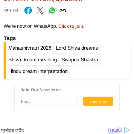
र्ल्ड
शेयर करें
न्यू
ज
We're now on WhatsApp.
Click to join.
ब्री
फ
Tags
म
Mahashivratri 2026
Lord Shiva dreams
नो
Shiva dream meaning
Swapna Shastra
रं
ज
Hindu dream interpretation
न
ज
ग
त
बॉ
ली
वु