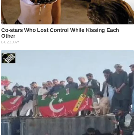
आ
र
.
आ
ई
.
चा
य
प
र
स
मी
क्षा
ध
र्म
ज्यो