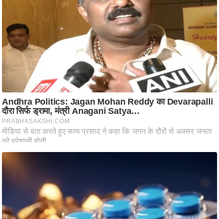
ट
ने
स
मं
त्रा
रि
ले
श
न
शि
प
रा
ज
नी
ति
वि
श्ले