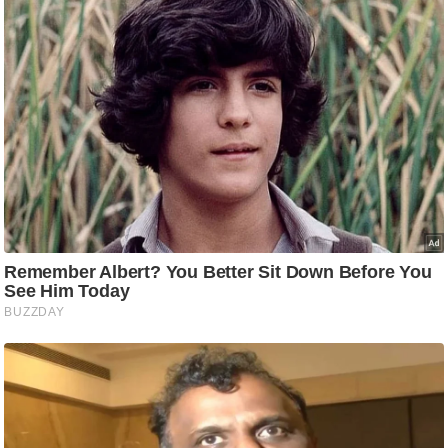
/
फै
श
न
घ
रे
लू
नु
स्खे
प
र्य
ट
न
स्थ
ल
फि