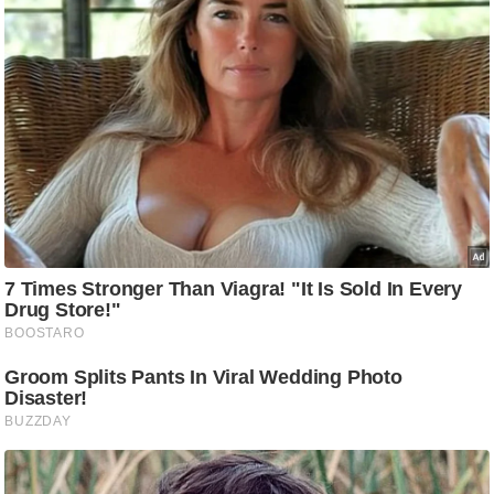
g
N
e
w
s
ला
इ
फ
स्टा
इ
ल
टे
क्नॉ
लॉ
जी
ब्यू
टी