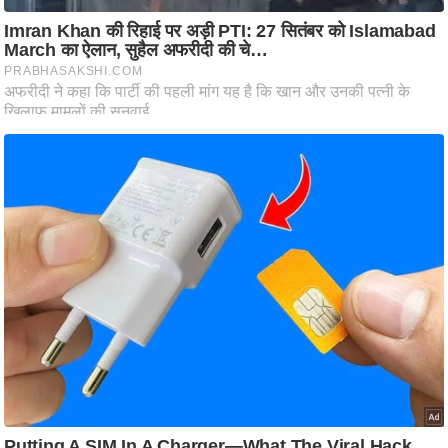
ति
ष
प्र
भु
म
हि
मा
/
ध
र्म
स्थ
ल
व्र
त
त्यो
हा
र