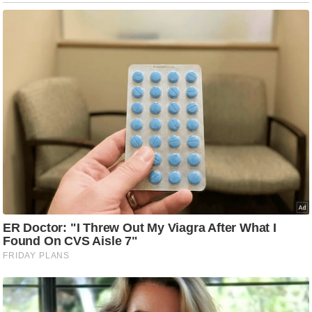
ड
हॉ
ली
वु
ड
फि
ल्म
स
मी
क्षा
B
r
e
a
k
i
n