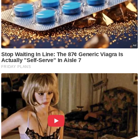
ष
ण
स
म
सा
म
यि
क
मा
तृ
भू
मि
स्तं
भ
ए
म
.