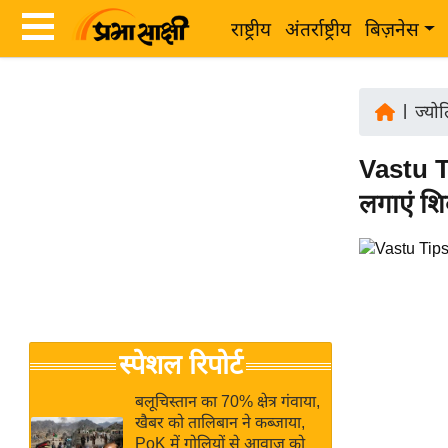
राष्ट्रीय
अंतर्राष्ट्रीय
बिज़नेस
Latest
ता
News
|
ज्यो
ज़ा
in
ख
Vastu Ti
Hindi
ब
लगाएं शिव
र
Hindi
राष्ट्रीय
News
अंतर्राष्ट्रीय
Live
बिज़नेस
उद्योग
Breaking
स्पेशल रिपोर्ट
जगत
News in
विशेषज्ञ
Hindi
बलूचिस्तान का 70% क्षेत्र गंवाया,
राय
खैबर को तालिबान ने कब्जाया,
PoK में गोलियों से आवाज को