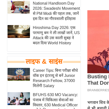
हॉलीवुड
National Handloom Day
2026: Swadeshi Movement
फिल्म समीक्षा
से PM Modi की पहल तक, जानें
Breaking
इस दिन का गौरवशाली इतिहास
News
Hiroshima Day 2026: एक
लाइफस्टाइल
परमाणु बम ने ली लाखों जानें, US
Attack की उस काली सुबह ने
टेक्नॉलॉजी
बदल दिया World History
ब्यूटी/फैशन
घरेलू नुस्खे
लाइफ & साइंस
पर्यटन स्थल
फिटनेस मंत्रा
Career Tips: बिना परीक्षा सीधे
वॉक इन इंटरव्यू से बनें Junior
रिलेशनशिप
Research Fellow, 37000
राजनीति
मिलेगी Salary
विश्लेषण
BFUHS 630 MO Vacancy:
समसामयिक
पंजाब में चिकित्सा सेवाओं का
भगवान शिव के 
विस्तार, 630 Medical Officer
मातृभूमि
से भी बचाती ह