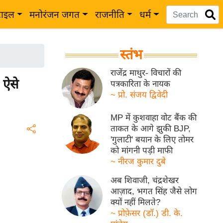
टाइल
मनोरंजन जगत
राजनीति
धर्म
स्तंभ
राजेंद्र माथुर- विचारों की
 ऐसे
पत्रकारिता के नायक
~ प्रो. संजय द्विवेदी
MP में कुशवाहा वोट बैंक की
ताकत के आगे झुकी BJP,
'गुलाटी' बयान के लिए तोमर
को मांगनी पड़ी माफी
~ नीरज कुमार दुबे
अब शिवाजी, चंद्रशेखर
आज़ाद, भगत सिंह जैसे लोग
क्यों नहीं मिलते?
~ प्रोफ़ेसर (डॉ.) डी. के.