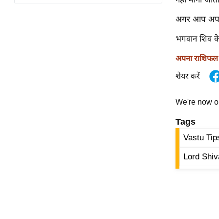
विश्लेषण
ट्रेंडिंग
अगर आप अपने घ
भगवान शिव के 
Q
u
अपना राशिफल ज
i
शेयर करें
c
k
We're now 
L
i
Tags
n
Vastu Ti
k
s
Lord Shiv
विधानसभा
चुनाव
फोटो
वीडियो