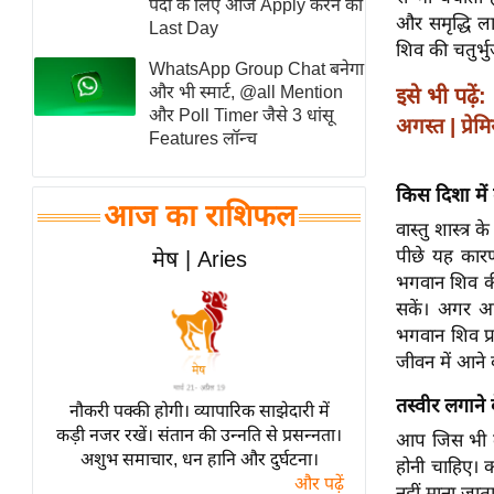
पदों के लिए आज Apply करने का
और समृद्धि ल
स्तंभ
Last Day
शिव की चतुर्भ
एम.
WhatsApp Group Chat बनेगा
आर.
और भी स्मार्ट, @all Mention
इसे भी पढ़ें:
और Poll Timer जैसे 3 धांसू
आई.
अगस्त | प्रे
Features लॉन्च
चाय पर
समीक्षा
किस दिशा में 
आज का राशिफल
धर्म
वास्तु शास्त्र
ज्योतिष
पीछे यह कारण
मेष | Aries
भगवान शिव की
प्रभु
सकें। अगर आप
महिमा/
भगवान शिव प्रस
धर्मस्थल
जीवन में आने व
व्रत
त्योहार
तस्वीर लगाने
नौकरी पक्की होगी। व्यापारिक साझेदारी में
कड़ी नजर रखें। संतान की उन्नति से प्रसन्नता।
राशिफल
आप जिस भी दी
अशुभ समाचार, धन हानि और दुर्घटना।
होनी चाहिए। क
विशेष
और पढ़ें
नहीं माना जाता