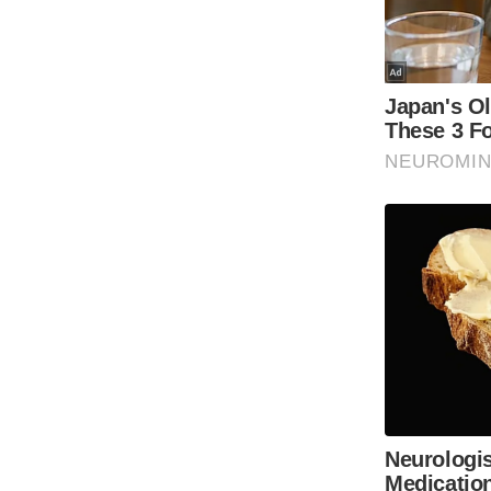
Code Of Ethics
RSS
Our Team
Expert Panel
Loksabhachunav
Android App