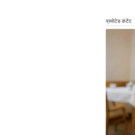
ऑडियो
इंफ़ोग्राफ़िक
राज्यों से
शहरों से
वेब स्टोरी
कार्टून
Short
Videos
iOS App
About us
Contact Editor
Advertise
Privacy Policy
Grievance
Redressal