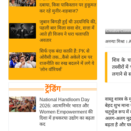
बजट
Hindi
दबाया, किस पाकिस्तान पर हुकूमत
खेल
News
कर रहे मुनीर-शहबाज?
क्रिकेट
जुबान बिगड़ी हुई थी उदयनिधि की,
Hindi
IPL
पहली बार मिला सवा शेर, सत्ता में
Creative Comm
आते ही विजय ने धरा थलापति
Videos
2026
अवतार
अनन्या मिश्रा
। 
क्राइम
सिर्फ एक बंदा काफ़ी है: PK से
ई-पेपर
ओवैसी तक...कैसे अकेले दम पर
शिव के चतु
मिसाल बेमिसाल
राजनीति का रुख बदलने में लगे ये
तस्वीरों म
'लोन वॉरियर्स'
शख्सियत
लगाने से स
यंग इंडिया
ट्रेंडिंग
साहित्य जगत
ऑटो वर्ल्ड
वास्तु शास्त्र 
National Handloom Day
बेहद शुभ माना 
2026: आत्मनिर्भर भारत और
न्यूज ब्रीफ
Women Empowerment की
चतुर्भुज रूप में
मनोरंजन जगत
दिशा में हथकरघा उद्योग का बढ़ता
अलग-अलग मुद्रा
कद
बढ़ता है और घर 
बॉलीवुड