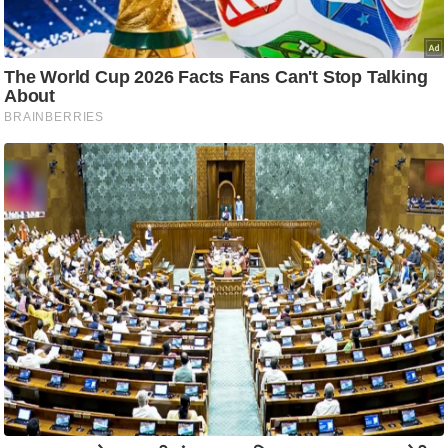
ति
ष
प्र
भु
म
हि
मा
/
ध
र्म
स्थ
ल
व्र
त
त्यो
हा
र