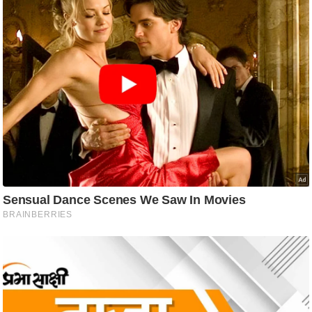
ट
ने
स
मं
त्रा
रि
ले
श
न
शि
प
रा
ज
नी
ति
वि
श्ले