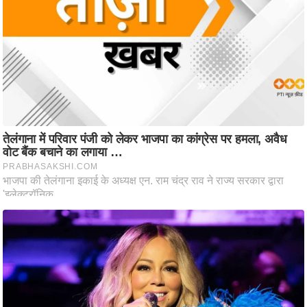
ष
ण
स
म
सा
म
यि
क
मा
तृ
भू
मि
स्तं
भ
ए
म
.