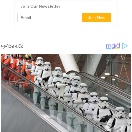
ड
हॉ
ली
वु
ड
फि
ल्म
स
मी
क्षा
B
r
e
a
k
i
n