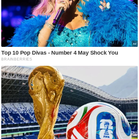
आ
र
.
आ
ई
.
चा
य
प
र
स
मी
क्षा
ध
र्म
ज्यो