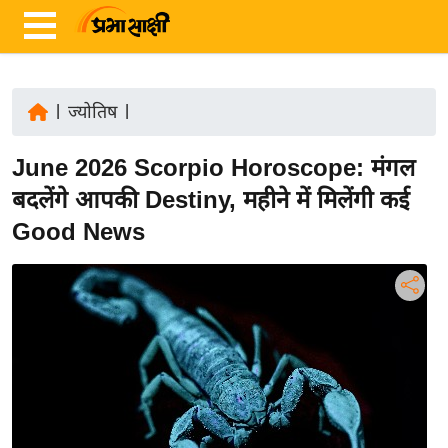
|
ज्योतिष
|
ता
June 2026 Scorpio Horoscope: मंगल
ज़ा
ख
बदलेंगे आपकी Destiny, महीने में मिलेंगी कई
ब
Good News
र
रा
ष्ट्री
य
अं
त
र्रा
ष्ट्री