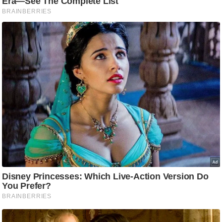
/
फै
श
न
घ
रे
लू
नु
स्खे
प
र्य
ट
न
स्थ
ल
फि