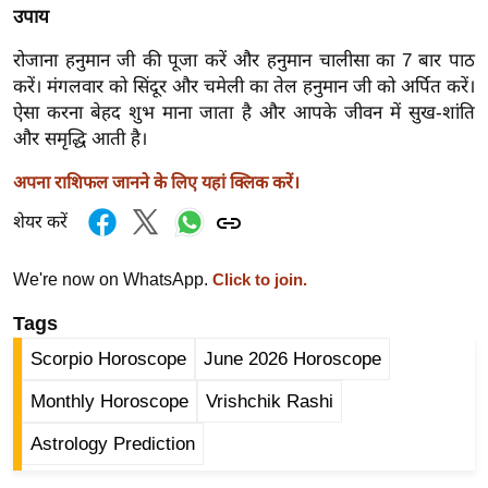
उपाय
र्ल्ड
न्यू
रोजाना हनुमान जी की पूजा करें और हनुमान चालीसा का 7 बार पाठ
ज
करें। मंगलवार को सिंदूर और चमेली का तेल हनुमान जी को अर्पित करें।
ब्री
ऐसा करना बेहद शुभ माना जाता है और आपके जीवन में सुख-शांति
फ
और समृद्धि आती है।
म
अपना राशिफल जानने के लिए यहां क्लिक करें।
नो
शेयर करें
रं
ज
We're now on WhatsApp.
Click to join.
न
ज
Tags
ग
Scorpio Horoscope
June 2026 Horoscope
त
Monthly Horoscope
Vrishchik Rashi
बॉ
ली
Astrology Prediction
वु