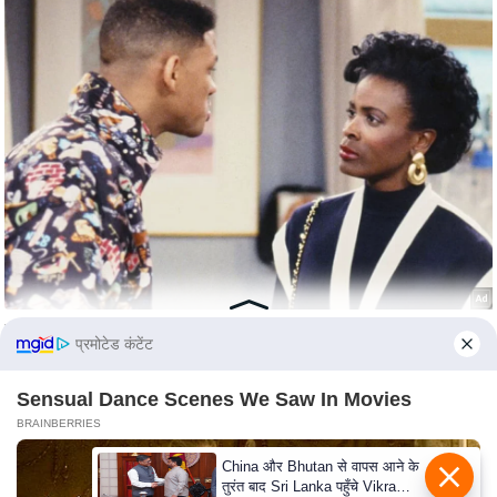
c
y
G
r
i
e
v
a
n
c
e
R
प्रमोटेड कंटेंट
e
d
Sensual Dance Scenes We Saw In Movies
r
BRAINBERRIES
e
s