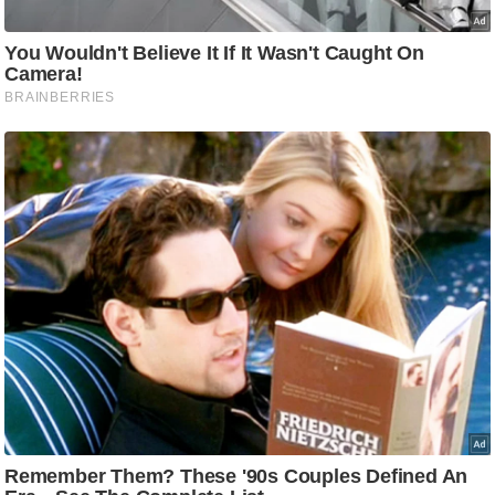
g
N
e
w
s
ला
इ
फ
स्टा
इ
ल
टे
क्नॉ
लॉ
जी
ब्यू
टी