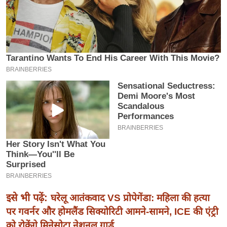
इ
म
ई
-
पे
प
र
मि
सा
ल
बे
मि
सा
इसे भी पढ़ें:
घरेलू आतंकवाद VS प्रोपेगेंडा: महिला की हत्या
ल
पर गवर्नर और होमलैंड सिक्योरिटी आमने-सामने, ICE की एंट्री
श
को रोकेंगे मिनेसोटा नेशनल गार्ड