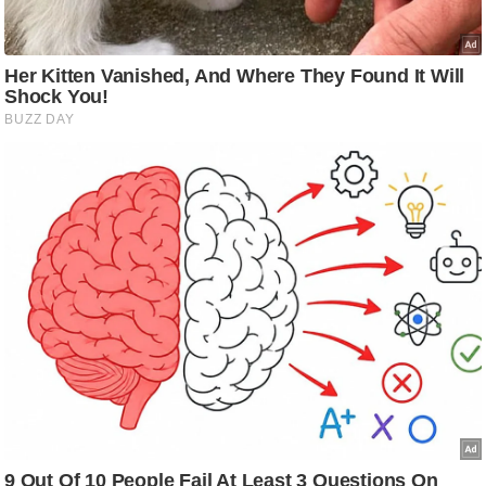
ष
ण
स
म
सा
म
यि
क
मा
तृ
भू
मि
स्तं
भ
ए
म
.