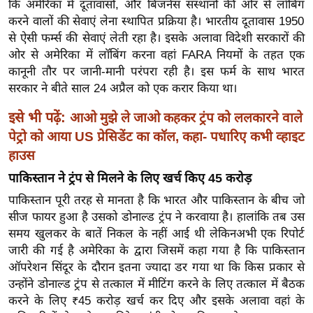
ड
कि अमेरिका में दूतावासों, और
बिजनेस
संस्थानों की ओर से
लॉबिंग
हॉ
करने
वालों
की सेवाएं लेना स्थापित प्रक्रिया है। भारतीय दूतावास 1950
से ऐसी फर्म्स की सेवाएं लेती रहा है। इसके अलावा विदेशी सरकारों की
ली
ओर से अमेरिका में
लॉबिंग
करना वहां
FARA
नियमों के तहत एक
वु
कानूनी तौर पर जानी-मानी परंपरा रही है। इस
फर्म
के साथ भारत
ड
सरकार ने बीते साल 24 अप्रैल को एक करार किया था।
फि
ल्म
इसे भी पढ़ें:
आओ मुझे ले जाओ कहकर ट्रंप को ललकारने वाले
स
पेट्रो को आया US प्रेसिडेंट का कॉल, कहा- पधारिए कभी व्हाइट
मी
हाउस
क्षा
पाकिस्तान ने
ट्रंप
से मिलने के लिए खर्च किए 45 करोड़
B
पाकिस्तान पूरी तरह से मानता है कि भारत और पाकिस्तान के बीच जो
r
सीज फायर हुआ है उसको
डोनाल्ड
ट्रंप
ने करवाया है। हालांकि तब उस
e
समय खुलकर के बातें निकल के नहीं आई थी
लेकिनअभी
एक रिपोर्ट
a
जारी की गई है अमेरिका के द्वारा जिसमें कहा गया है कि पाकिस्तान
k
ऑपरेशन
सिंदूर के दौरान इतना ज्यादा डर गया था कि किस प्रकार से
i
उन्होंने
डोनाल्ड
ट्रंप
से तत्काल में मीटिंग करने के लिए तत्काल में बैठक
n
करने के लिए
₹
45
करोड़ खर्च कर दिए और इसके अलावा वहां के