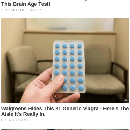
आ
र
.
आ
ई
.
चा
य
प
र
स
मी
क्षा
ध
र्म
ज्यो