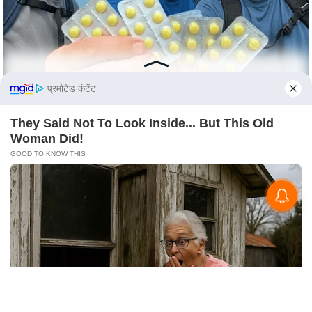
S
O
u
r
T
प्रमोटेड कंटेंट
e
a
They Said Not To Look Inside... But This Old
m
Woman Did!
E
GOOD TO KNOW THIS
x
p
e
r
t
P
a
n