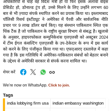
अधिकारियों से चाहे वह विदेश मंत्री हो या फिर इसके अलावा
वाइस
g
प्रेसिडेंट
हो,
डोनाल्ड
ट्रंप
हो, उनसे मिलने के लिए उन्होंने लगभग 60
N
बार से भी ज़्यादा संपर्क स्थापित करने का प्रयास किया था। इस्लामाबाद
e
पॉलिसी
रिसर्च
इंस्टीट्यूट
ने अमेरिका में पैरवी और सार्वजनिक नीति
w
प्रचार पर 9 लाख डॉलर खर्च किए। यह संस्थान पाकिस्तान स्थित एक
s
थिंक
टैंक है जो पाकिस्तान के राष्ट्रीय सुरक्षा विभाग से संबद्ध है। खुलासे
ला
के अनुसार,
हाइपरफोकल
कम्युनिकेशंस
एलएलसी
को
अक्टूबर
2024
इ
में टीम
ईगल
कंसल्टिंग
एलएलसी
के उप-ठेकेदार के रूप में इस कार्य
फ
को करने के लिए पंजीकृत किया गया था।
एफएआरए
दस्तावेज़ में कहा
स्टा
गया है कि इस गतिविधि में अमेरिका-पाकिस्तान संबंधों को बेहतर बनाने
के उद्देश्य से अमेरिकी सरकार से संपर्क करना शामिल था।
इ
ल
शेयर करें
टे
क्नॉ
We're now on WhatsApp.
Click to join.
लॉ
जी
Tags
ब्यू
india lobbying firm usa
indian embassy washington
टी