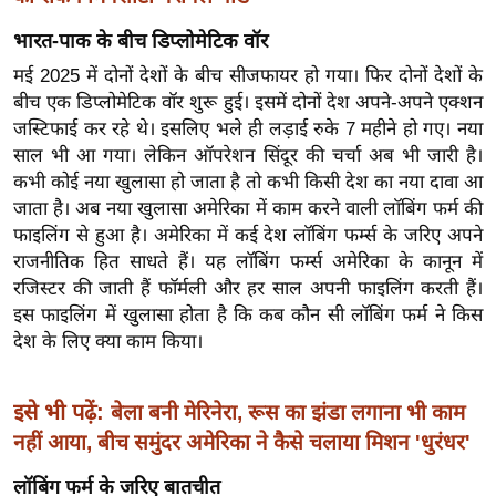
ख्सि
य
भारत-पाक के बीच
डिप्लोमेटिक
वॉर
त
मई
2
025 में दोनों देशों के बीच
सीजफायर
हो गया। फिर दोनों देशों के
यं
बीच एक
डिप्लोमेटिक
वॉर
शुरू हुई। इसमें दोनों देश अपने-अपने
एक्शन
ग
जस्टिफाई
कर रहे थे। इसलिए भले ही लड़ाई रुके 7 महीने हो गए। नया
साल भी आ गया। लेकिन
ऑपरेशन
सिंदूर की चर्चा अब भी जारी है।
इं
कभी कोई नया खुलासा हो जाता है तो कभी किसी देश का नया दावा आ
डि
जाता है। अब नया खुलासा अमेरिका में काम करने वाली
लॉबिंग
फर्म
की
या
फाइलिंग
से हुआ है। अमेरिका में कई देश
लॉबिंग
फर्म्स के जरिए अपने
सा
राजनीतिक हित साधते हैं। यह
लॉबिंग
फर्म्स अमेरिका के कानून में
हि
रजिस्टर की जाती हैं
फॉर्मली
और हर साल अपनी
फाइलिंग
करती हैं।
त्य
इस
फाइलिंग
में खुलासा होता है कि कब कौन सी
लॉबिंग
फर्म
ने किस
ज
देश के लिए क्या काम किया।
ग
त
इसे भी पढ़ें:
बेला बनी मेरिनेरा, रूस का झंडा लगाना भी काम
ऑ
नहीं आया, बीच समुंदर अमेरिका ने कैसे चलाया मिशन 'धुरंधर'
टो
व
लॉबिंग
फर्म
के जरिए बातचीत