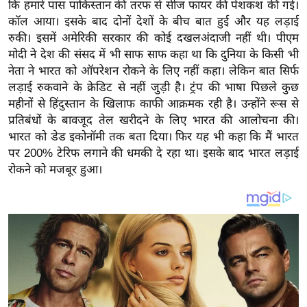
य
कि हमारे पास पाकिस्तान की तरफ से सीज फायर की पेशकश की गई।
कॉल
आया। इसके बाद दोनों देशों के बीच बात हुई और यह लड़ाई
ब
रुकी। इसमें अमेरिकी सरकार की कोई दखलअंदाजी नहीं थी।
पीएम
ज
मोदी ने देश की संसद में भी साफ
साफ
कहा था कि
दुन‍िया
के
क‍िसी
भी
ट
नेता ने भारत को
ऑपरेशन
रोकने के
ल‍िए
नहीं कहा। लेकिन बात सिर्फ
खे
लड़ाई रुकवाने के
क्रेडिट
से नहीं जुड़ी है।
ट्रंप
की भाषा पिछले कुछ
ल
महीनों से हिंदुस्तान के खिलाफ काफी
आक्रमक
रही है। उन्होंने रूस से
प्रतिबंधों के बावजूद तेल खरीदने के लिए भारत की आलोचना की।
क्रि
भारत को
डेड
इकोनॉमी
तक बता दिया। फिर यह भी कहा कि मैं भारत
के
पर 200%
टेरिफ
लगाने की धमकी दे रहा था। इसके बाद भारत लड़ाई
ट
रोकने को मजबूर हुआ।
I
P
L
2
0
2
6
क्रा