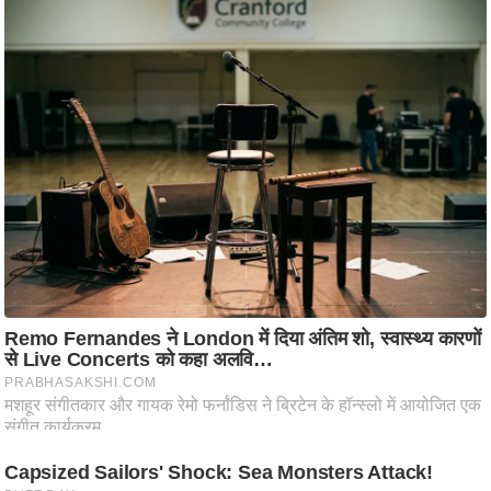
ति
ष
प्र
भु
म
हि
मा
/
ध
र्म
स्थ
ल
व्र
त
त्यो
हा
र