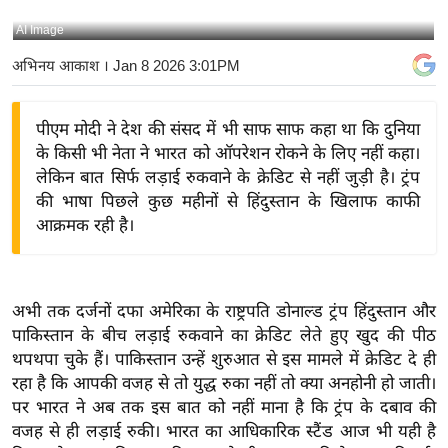
य
AI Image
बि
अभिनय आकाश
। Jan 8 2026 3:01PM
ज़
ने
पीएम मोदी ने देश की संसद में भी साफ साफ कहा था कि दुन‍िया
स
के क‍िसी भी नेता ने भारत को ऑपरेशन रोकने के ल‍िए नहीं कहा।
उ
लेकिन बात सिर्फ लड़ाई रुकवाने के क्रेडिट से नहीं जुड़ी है। ट्रंप
द्यो
की भाषा पिछले कुछ महीनों से हिंदुस्तान के खिलाफ काफी
ग
आक्रमक रही है।
ज
ग
त
अभी तक दर्जनों दफा अमेरिका के राष्ट्रपति
डोनाल्ड
ट्रंप
हिंदुस्तान और
वि
पाकिस्तान के बीच लड़ाई रुकवाने का
क्रेडिट
लेते हुए खुद की पीठ
शे
थपथपा चुके हैं। पाकिस्तान उन्हें शुरुआत से इस मामले में
क्रेडिट
दे ही
ष
रहा है कि आपकी वजह से तो युद्ध रुका नहीं तो क्या अनहोनी हो जाती।
ज्ञ
पर
भारत ने अब तक इस बात को नहीं माना है कि
ट्रंप
के दबाव की
रा
वजह से ही लड़ाई रुकी। भारत का आधिकारिक
स्टैंड
आज भी यही है