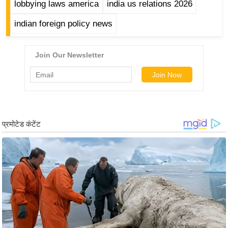
lobbying laws america
india us relations 2026
/
फै
indian foreign policy news
श
न
घ
रे
लू
नु
स्खे
प
र्य
ट
न
स्थ
ल
फि