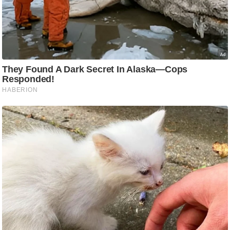
ट
ने
स
मं
त्रा
रि
ले
श
न
शि
प
रा
ज
नी
ति
वि
श्ले