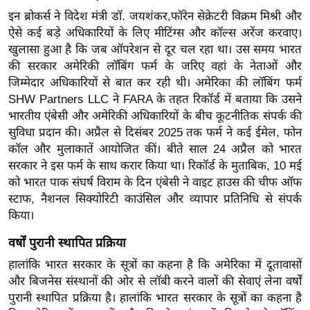
र्ल्ड
इन
ब्रोकर्स
ने विदेश मंत्री डॉ.
जयशंकर
,
फॉरेन
सेक्रेटरी विक्रम मिश्री और
न्यू
ऐसे कई बड़े अधिकारियों के लिए
मीटिंग्स
और
कॉल्स
अरेंज
करवाए।
खुलासा हुआ है कि जब
ऑपरेशन
से दूर चल रहा था। उस समय भारत
ज
की सरकार अमेरिकी
लॉबिंग
फर्म
के जरिए वहां के नेताओं और
ब्री
जिम्मेदार अधिकारियों से बात कर रही थी।
अमेरिका की
लॉबिंग
फर्म
फ
SHW Partners LLC
ने
FARA
के तहत
रिकॉर्ड
में बताया कि उसने
म
भारतीय
एंबेसी
और अमेरिकी अधिकारियों के बीच कूटनीतिक संपर्क की
नो
सुविधा प्रदान की। अप्रैल से दिसंबर 2025 तक
फर्म
ने कई
ईमेल
, फोन
रं
कॉल
और मुलाकातें आयोजित कीं। बीते साल 24 अप्रैल को भारत
ज
सरकार ने इस
फर्म
के साथ करार किया था।
रिकॉर्ड
के मुताबिक, 10 मई
न
को भारत पाक संघर्ष विराम के दिन
एंबेसी
ने
वाइट
हाउस की चीफ ऑफ
ज
स्टाफ,
नैशनल
सिक्योरिटी
काउंसिल और व्यापार प्रतिनिधि से संपर्क
किया।
ग
त
वर्षों
पुरानी
स्थापित
प्रक्रिया
बॉ
हालांकि भारत सरकार के सूत्रों का कहना है कि अमेरिका में दूतावासों
ली
और
बिजनेस
संस्थानों की ओर से
लॉबी
करने
वालों
की सेवाएं लेना वर्षों
वु
पुरानी स्थापित प्रक्रिया है। हालांकि भारत सरकार के सूत्रों का कहना है