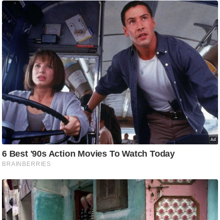
र्ल्ड
न्यू
ज
ब्री
फ
म
नो
रं
ज
न
ज
ग
त
बॉ
ली
वु