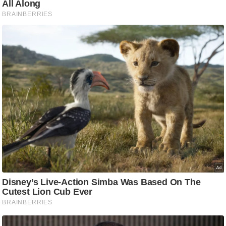
ष
ण
स
म
सा
म
यि
क
मा
तृ
भू
मि
स्तं
भ
ए
म
.