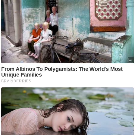
ड
हॉ
ली
वु
ड
फि
ल्म
स
मी
क्षा
B
r
e
a
k
i
n