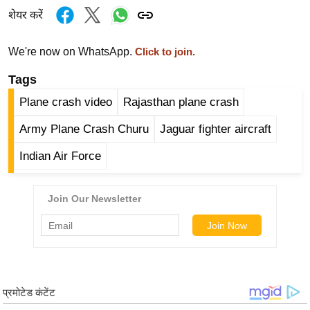
ख्सि
शेयर करें
य
त
We're now on WhatsApp.
Click to join.
यं
Tags
ग
इं
Plane crash video
Rajasthan plane crash
डि
Army Plane Crash Churu
Jaguar fighter aircraft
या
Indian Air Force
सा
हि
त्य
ज
ग
त
ऑ
टो
व