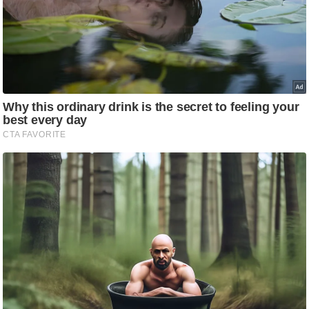
g
N
e
w
s
ला
इ
फ
स्टा
इ
ल
टे
क्नॉ
लॉ
जी
ब्यू
टी