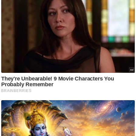
ति
ष
प्र
भु
म
हि
मा
/
ध
र्म
स्थ
ल
व्र
त
त्यो
हा
र