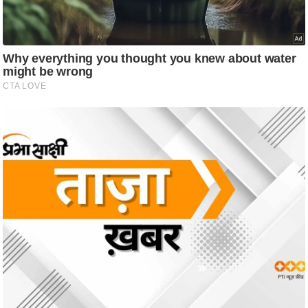
/
फै
श
न
घ
रे
लू
नु
स्खे
प
र्य
ट
न
स्थ
ल
फि