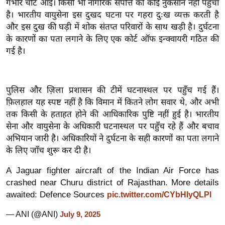
गंभीर चोटें आईं। किसी भी नागरिक संपत्ति को कोई नुकसान नहीं पहुँचा
इ
है। भारतीय वायुसेना इस दुखद घटना पर गहरा दुःख व्यक्त करती है
म
और इस दुख की घड़ी में शोक संतप्त परिवारों के साथ खड़ी है। दुर्घटना
के कारणों का पता लगाने के लिए एक कोर्ट ऑफ इन्क्वायरी गठित की
ई
गई है।
-
पे
प
पुलिस और ज़िला प्रशासन की टीमें घटनास्थल पर पहुँच गई हैं।
र
फ़िलहाल यह स्पष्ट नहीं है कि विमान में कितने लोग सवार थे, और अभी
मि
तक किसी के हताहत होने की आधिकारिक पुष्टि नहीं हुई है। भारतीय
सा
सेना और वायुसेना के अधिकारी घटनास्थल पर पहुँच रहे हैं और बचाव
ल
अभियान जारी है। अधिकारियों ने दुर्घटना के सही कारणों का पता लगाने
के लिए जाँच शुरू कर दी है।
बे
A Jaguar fighter aircraft of the Indian Air Force has
मि
crashed near Churu district of Rajasthan. More details
सा
awaited: Defence Sources
pic.twitter.com/CYbHIyQLPl
ल
— ANI (@ANI)
July 9, 2025
श