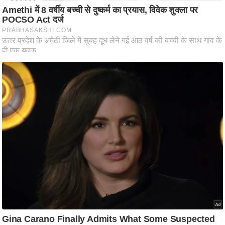
ट
ने
स
मं
त्रा
रि
ले
श
न
शि
प
रा
ज
नी
ति
वि
श्ले