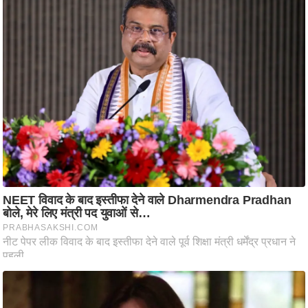
आ
र
.
आ
ई
.
चा
य
प
र
स
मी
क्षा
ध
र्म
ज्यो