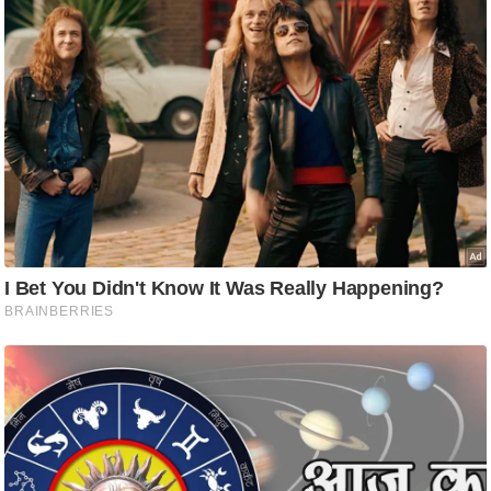
रा
शि
फ
ल
वि
शे
ष
वि
श्ले
ष
ण
ट्रें
डिं
ग
Q
u