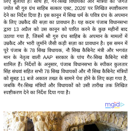
लिए बुलाया है। साथ ही, गैर-सिख विधायकों और मंत्रियों को 'जगत
य
ज्योत श्री गुरु ग्रंथ साहिब सत्कार एक्ट, 2026' पर लिखित स्पष्टीकरण
ब
देने का निर्देश दिया है। इस कानून में सिख धर्म के पवित्र ग्रंथ के अपमान
ज
के लिए उम्रकैद की सज़ा का प्रावधान है। यह कदम पंजाब विधानसभा
ट
द्वारा 13 अप्रैल को उस कानून को पारित करने के कुछ महीनों बाद
खे
उठाया गया है, जिसमें श्री गुरु ग्रंथ साहिब के अपमान के मामलों में
ल
उम्रकैद और भारी जुर्माने जैसी कड़ी सज़ा का प्रावधान है। इस समन में
पूरे पंजाब के 78 सिख विधायक, नौ सिख कैबिनेट मंत्री और भगवंत
क्रि
मान के नेतृत्व वाली AAP सरकार के पांच गैर-सिख कैबिनेट मंत्री
के
शामिल हैं। निर्देशों के अनुसार, पंजाब विधानसभा के स्पीकर कुलतार
ट
सिंह संधवां सहित सभी 78 सिख विधायकों और नौ सिख कैबिनेट मंत्रियों
I
को सुबह 11 बजे अकाल तख्त के सामने पेश होने के लिए कहा गया है,
P
जबकि गैर-सिख मंत्रियों और विधायकों को उसी तारीख तक लिखित
L
स्पष्टीकरण देने का निर्देश दिया गया है।
2
0
2
6
क्रा