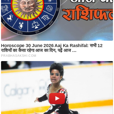
i
c
k
L
i
n
k
s
वि
धा
न
स
भा
चु
ना
व
फो