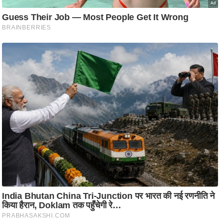
ह
रों
से
वे
ब
स्टो
री
का
र्टू
न
S
h
o
r
t
V
i