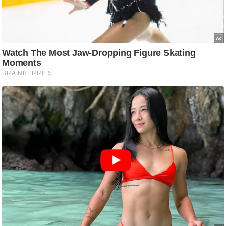
टो
वी
डि
यो
ऑ
डि
यो
इं
फ़ो
ग्रा
फ़ि
क
रा
ज्यों
से
श