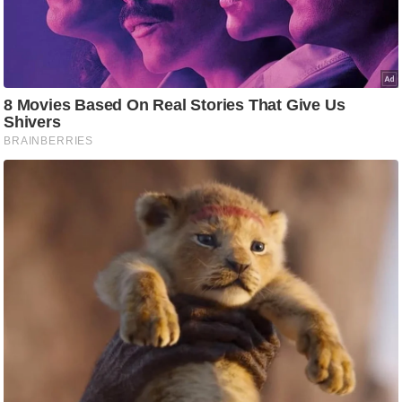
/
फै
श
न
घ
रे
लू
नु
स्खे
प
र्य
ट
न
स्थ
ल
फि