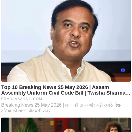
ति
ष
प्र
भु
म
हि
मा
/
ध
र्म
स्थ
ल
व्र
त
त्यो
हा
र