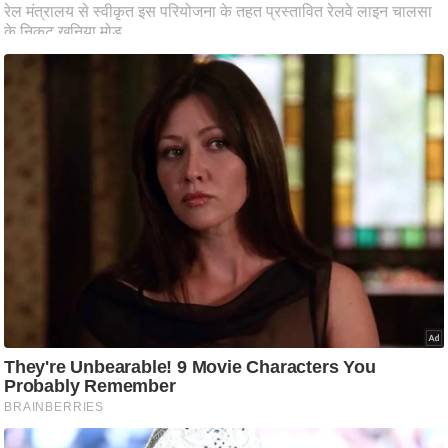
d
e
o
s
i
O
S
A
p
p
A
b
o
u
t
u
s