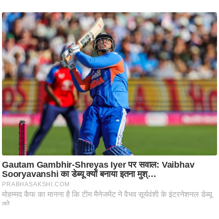
ष
ण
स
म
सा
म
यि
क
मा
तृ
भू
मि
स्तं
भ
ए
म
.