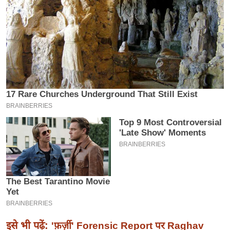
इ
म
ई
-
पे
प
र
मि
सा
ल
बे
मि
सा
ल
श
इसे भी पढ़ें:
'फ़र्ज़ी' Forensic Report पर Raghav