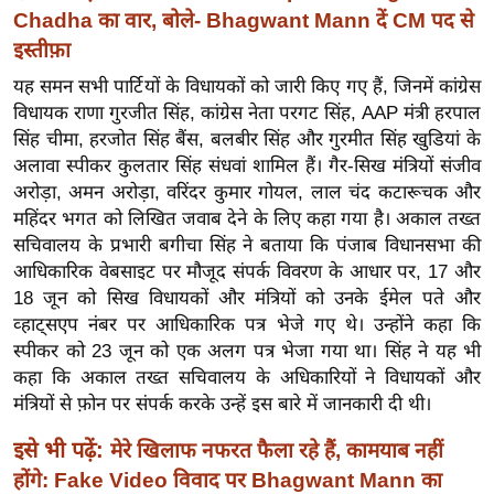
ख्सि
Chadha का वार, बोले- Bhagwant Mann दें CM पद से
य
इस्तीफ़ा
त
यह समन सभी पार्टियों के विधायकों को जारी किए गए हैं, जिनमें कांग्रेस
यं
विधायक राणा गुरजीत सिंह, कांग्रेस नेता परगट सिंह, AAP मंत्री हरपाल
ग
सिंह चीमा, हरजोत सिंह बैंस, बलबीर सिंह और गुरमीत सिंह खुडियां के
इं
अलावा स्पीकर कुलतार सिंह संधवां शामिल हैं। गैर-सिख मंत्रियों संजीव
डि
अरोड़ा, अमन अरोड़ा, वरिंदर कुमार गोयल, लाल चंद कटारूचक और
या
महिंदर भगत को लिखित जवाब देने के लिए कहा गया है। अकाल तख्त
सचिवालय के प्रभारी बगीचा सिंह ने बताया कि पंजाब विधानसभा की
सा
आधिकारिक वेबसाइट पर मौजूद संपर्क विवरण के आधार पर, 17 और
हि
18 जून को सिख विधायकों और मंत्रियों को उनके ईमेल पते और
त्य
व्हाट्सएप नंबर पर आधिकारिक पत्र भेजे गए थे। उन्होंने कहा कि
ज
स्पीकर को 23 जून को एक अलग पत्र भेजा गया था। सिंह ने यह भी
ग
कहा कि अकाल तख्त सचिवालय के अधिकारियों ने विधायकों और
त
मंत्रियों से फ़ोन पर संपर्क करके उन्हें इस बारे में जानकारी दी थी।
ऑ
इसे भी पढ़ें:
मेरे खिलाफ नफरत फैला रहे हैं, कामयाब नहीं
टो
होंगे: Fake Video विवाद पर Bhagwant Mann का
व