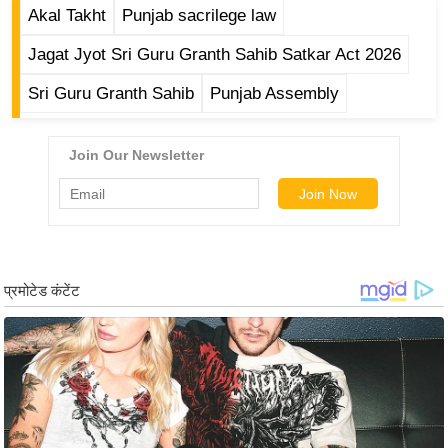
ड
Akal Takht
Punjab sacrilege law
हॉ
Jagat Jyot Sri Guru Granth Sahib Satkar Act 2026
ली
वु
Sri Guru Granth Sahib
Punjab Assembly
ड
फि
ल्म
स
मी
क्षा
B
r
e
a
k
i
n