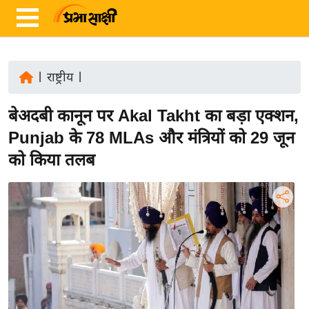
|
राष्ट्रीय
|
ता
बेअदबी कानून पर Akal Takht का बड़ा एक्शन,
ज़ा
ख
Punjab के 78 MLAs और मंत्रियों को 29 जून
ब
को किया तलब
र
रा
ष्ट्री
य
अं
त
र्रा
ष्ट्री