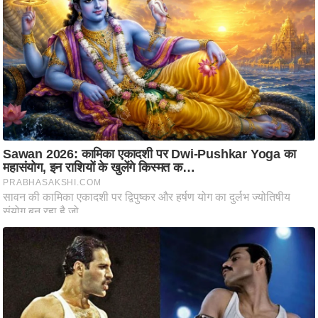
ष
ण
स
म
सा
म
यि
क
मा
तृ
भू
मि
स्तं
भ
ए
म
.