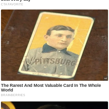
/
फै
श
न
घ
रे
लू
नु
स्खे
प
र्य
ट
न
स्थ
ल
फि