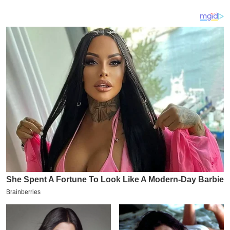
य
ब
ज
ट
खे
ल
क्रि
के
ट
I
P
L
2
0
2
6
क्रा