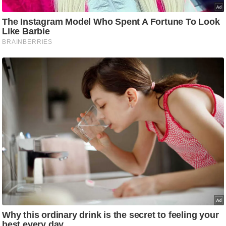
g
N
e
w
s
ला
इ
फ
स्टा
इ
ल
टे
क्नॉ
लॉ
जी
ब्यू
टी