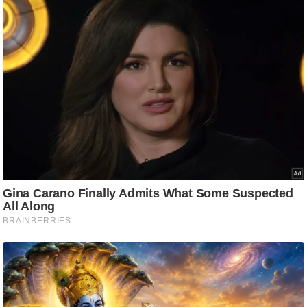
ट
ने
स
मं
त्रा
रि
ले
श
न
शि
प
रा
ज
नी
ति
वि
श्ले