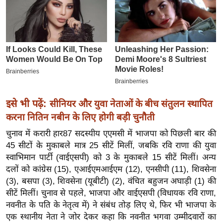
इ
म
ई
-
पे
प
र
इसे भी पढ़ें:
सीनियर और युवा नेताओं के बीच संतुलन स्थापित
मि
करना नितिन नबीन के लिए होगी बड़ी चुनौती
सा
ल
चुनाव में करारी हार87 सदस्यीय एएमसी में भाजपा को पिछली बार की
45 सीटों के मुकाबले मात्र 25 सीटें मिलीं, जबकि रवि राणा की युवा
स्वाभिमान पार्टी (वाईएसपी) को 3 के मुकाबले 15 सीटें मिलीं। अन्य
बे
दलों को कांग्रेस (15), एआईएमआईएम (12), एनसीपी (11), शिवसेना
मि
(3), बसपा (3), शिवसेना (यूबीटी) (2), वंचित बहुजन अघाड़ी (1) की
सा
सीटें मिलीं। चुनाव से पहले, भाजपा और वाईएसपी (विधायक रवि राणा,
ल
नवनीत के पति के नेतृत्व में) ने संबंध तोड़ लिए थे, फिर भी भाजपा के
श
एक स्थानीय नेता ने जोर देकर कहा कि नवनीत भगवा उम्मीदवारों का