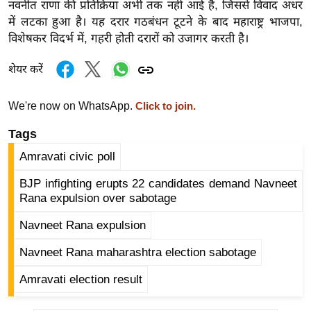
नवनीत राणा की प्रतिक्रिया अभी तक नहीं आई है, जिससे विवाद अधर
र्ल्ड
में लटका हुआ है। यह दरार गठबंधन टूटने के बाद महाराष्ट्र भाजपा,
न्यू
विशेषकर विदर्भ में, गहरी होती दरारों को उजागर करती है।
ज
ब्री
शेयर करें
फ
We're now on WhatsApp.
Click to join.
म
नो
Tags
रं
Amravati civic poll
ज
न
BJP infighting erupts 22 candidates demand Navneet
Rana expulsion over sabotage
ज
ग
Navneet Rana expulsion
त
Navneet Rana maharashtra election sabotage
बॉ
ली
Amravati election result
वु