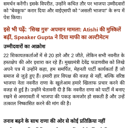
ख्सि
समर्थन करेंगी। इसके विपरीत, उन्होंने कथित तौर पर भाजपा उम्मीदवारों
य
को "बेवकूफ" करार दिया और वाईएसपी को "असली भाजपा" के रूप में
त
पेश किया।
यं
इसे भी पढ़ें:
'सिख गुरु' अपमान मामला: Atishi की मुश्किलें
ग
बढ़ीं, Speaker Gupta ने दिया माफी का अल्टीमेटम
इं
उम्मीदवारों का आक्रोश
डि
या
22 शिकायतकर्ताओं में से 20 हारे और 2 जीते, लेकिन सभी नवनीत के
हस्तक्षेप की ओर इशारा कर रहे हैं। मुख्यमंत्री देवेंद्र फडणवीस को लिखे
सा
अपने पत्र में उन्होंने कहा, हम समर्पित, मेहनती पार्टी कार्यकर्ता हैं जो
हि
समाज से जुड़े हुए हैं। हमारी हार विपक्ष की वजह से नहीं, बल्कि वरिष्ठ
त्य
भाजपा नेता नवनीत राणा के खुलेआम हमारे खिलाफ प्रचार करने की
ज
वजह से हुई है। उन्होंने चेतावनी दी है कि नवनीत राणा को पार्टी में बनाए
ग
रखने से अमरावती में भाजपा की पकड़ कमजोर हो सकती है और उन्हें
त
तत्काल निष्कासित करने की मांग की है।
ऑ
टो
तनाव बढ़ने के साथ राणा की ओर से कोई प्रतिक्रिया नहीं
व