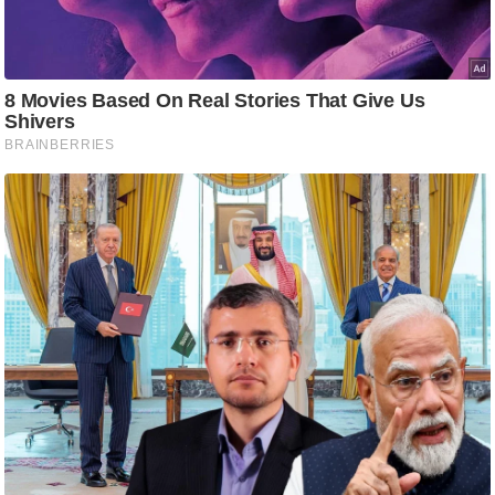
ति
ष
प्र
भु
म
हि
मा
/
ध
र्म
स्थ
ल
व्र
त
त्यो
हा
र