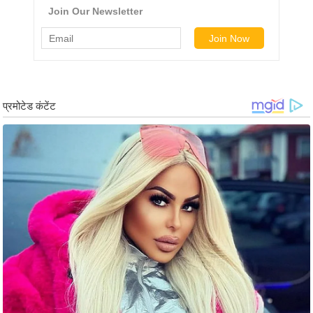
ड
हॉ
ली
वु
ड
फि
ल्म
स
मी
क्षा
B
r
e
a
k
i
n