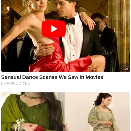
ति
ष
प्र
भु
म
हि
मा
/
ध
र्म
स्थ
ल
व्र
त
त्यो
हा
र