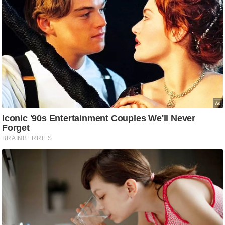
ड
हॉ
ली
वु
ड
फि
ल्म
स
मी
क्षा
B
r
e
a
k
i
n