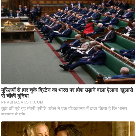
आ
र
.
आ
ई
.
चा
य
प
र
स
मी
क्षा
ध
र्म
ज्यो