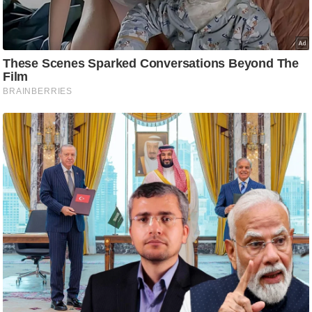
/
फै
श
न
घ
रे
लू
नु
स्खे
प
र्य
ट
न
स्थ
ल
फि