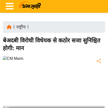
|
राष्ट्रीय
|
ता
बेअदबी विरोधी विधेयक से कठोर सजा सुनिश्चित
ज़ा
ख
होगी: मान
ब
र
रा
ष्ट्री
य
अं
त
र्रा
ष्ट्री
ANI