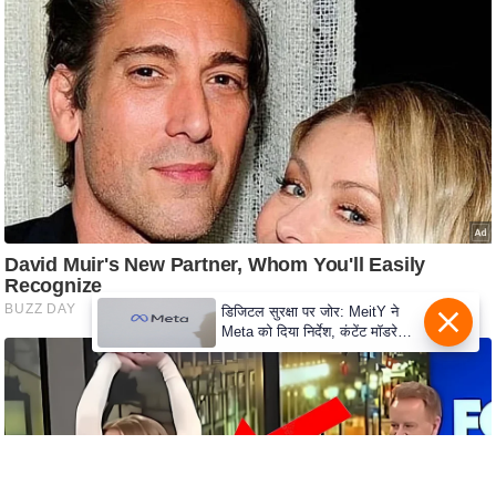
e
r
t
i
s
e
P
r
i
v
a
डिजिटल सुरक्षा पर जोर: MeitY ने
c
Meta को दिया निर्देश, कंटेंट मॉडरेशन
y
मजबूत करे
P
o
l
i