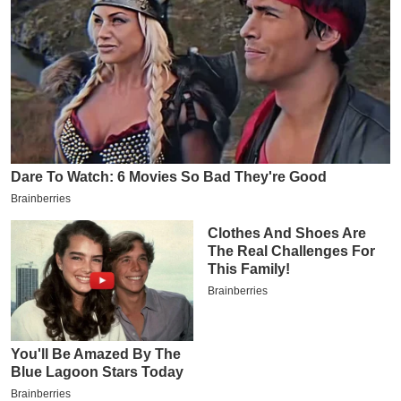
य
ब
ज
ट
खे
ल
क्रि
के
ट
I
P
L
2
0
2
6
क्रा