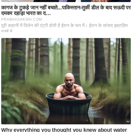
ट
ने
स
मं
त्रा
रि
ले
श
न
शि
प
रा
ज
नी
ति
वि
श्ले