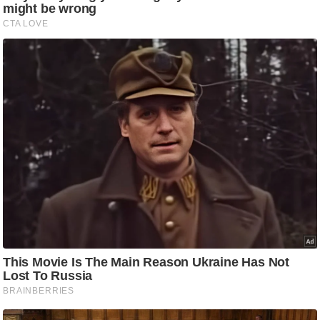
ष
ण
स
म
सा
म
यि
क
मा
तृ
भू
मि
स्तं
भ
ए
म
.