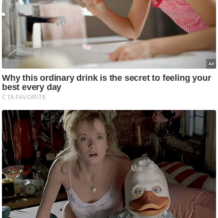
g
N
e
w
s
ला
इ
फ
स्टा
इ
ल
टे
क्नॉ
लॉ
जी
ब्यू
टी