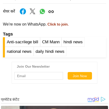
ख्सि
य
शेयर करें
त
यं
We're now on WhatsApp.
Click to join.
ग
Tags
इं
डि
Anti-sacrilege bill
CM Mann
hindi news
या
national news
daily hindi news
सा
हि
त्य
ज
ग
त
ऑ
टो
व