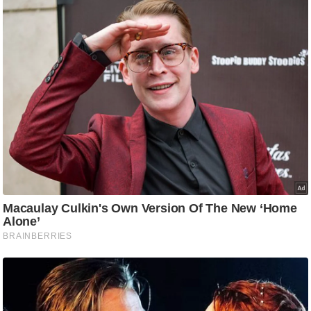
र्ल्ड
न्यू
ज
ब्री
फ
म
नो
रं
ज
न
ज
ग
त
बॉ
ली
वु