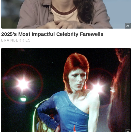
/
फै
श
न
घ
रे
लू
नु
स्खे
प
र्य
ट
न
स्थ
ल
फि