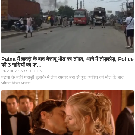
ति
ष
प्र
भु
म
हि
मा
/
ध
र्म
स्थ
ल
व्र
त
त्यो
हा
र