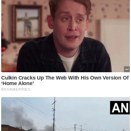
आ
र
.
आ
ई
.
चा
य
प
र
स
मी
क्षा
ध
र्म
ज्यो