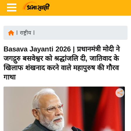
|
राष्ट्रीय
|
ता
Basava Jayanti 2026 | प्रधानमंत्री मोदी ने
ज़ा
ख
जगद्गुरु बसवेश्वर को श्रद्धांजलि दी, जातिवाद के
ब
खिलाफ शंखनाद करने वाले महापुरुष की गौरव
र
गाथा
रा
ष्ट्री
य
अं
त
र्रा
ष्ट्री