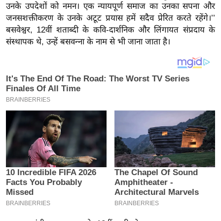
य
उनके उपदेशों को नमन। एक न्यायपूर्ण समाज का उनका सपना और
ब
जनसशक्तीकरण के उनके अटूट प्रयास हमें सदैव प्रेरित करते रहेंगे।’’
बसवेश्वर, 12वीं शताब्दी के कवि-दार्शनिक और लिंगायत संप्रदाय के
ज
संस्थापक थे, उन्हें बसवन्ना के नाम से भी जाना जाता है।
ट
खे
ल
क्रि
के
ट
I
P
L
2
0
2
6
क्रा