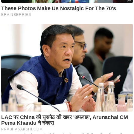
ट
ने
स
मं
त्रा
रि
ले
श
न
शि
प
रा
ज
नी
ति
वि
श्ले