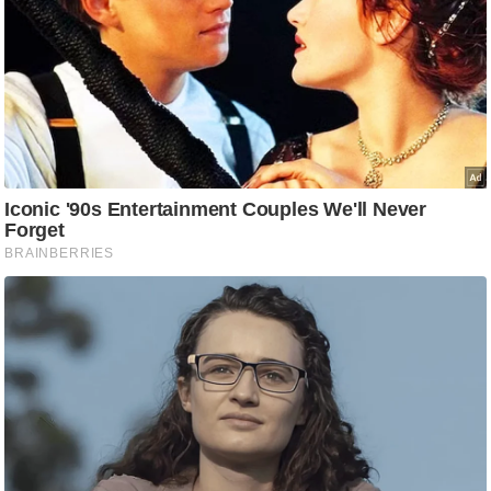
g
N
e
w
s
ला
इ
फ
स्टा
इ
ल
टे
क्नॉ
लॉ
जी
ब्यू
टी