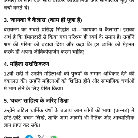
अमीर) के लोग एक साथ बैठकर आध्यात्मिक और सामाजिक मुद्दों पर
ख्सि
चर्चा करते थे।
य
त
3. 'कायका वे कैलास' (काम ही पूजा है)
यं
बसवन्ना का सबसे प्रसिद्ध सिद्धांत था—"कायका वे कैलास"। इसका
ग
अर्थ है कि ईमानदारी से किया गया परिश्रम ही स्वर्ग के समान है। उन्होंने
इं
श्रम की गरिमा को बढ़ावा दिया और कहा कि हर व्यक्ति को मेहनत
डि
करके ही अपना जीविकोपार्जन करना चाहिए।
या
4. महिला सशक्तिकरण
सा
12वीं सदी में उन्होंने महिलाओं को पुरुषों के समान अधिकार देने की
हि
वकालत की। उन्होंने महिलाओं को शिक्षित होने और सामाजिक चर्चाओं
त्य
में भाग लेने के लिए प्रेरित किया।
ज
5. 'वचन' साहित्य के जरिए शिक्षा
ग
त
उन्होंने जटिल धार्मिक ग्रंथों के बजाय आम लोगों की भाषा (कन्नड़) में
छोटे-छोटे 'वचन' लिखे, ताकि आम आदमी भी नैतिक और आध्यात्मिक
ऑ
ज्ञान प्राप्त कर सके।
टो
व