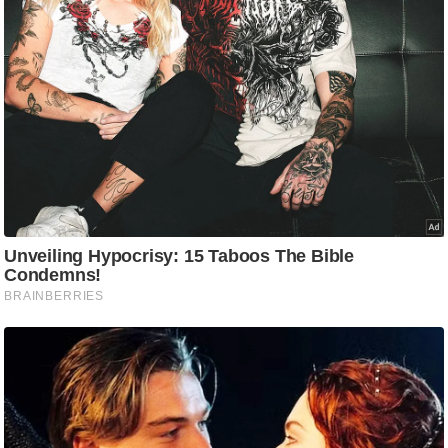
ड
हॉ
ली
वु
ड
फि
ल्म
स
मी
क्षा
B
r
e
a
k
i
n