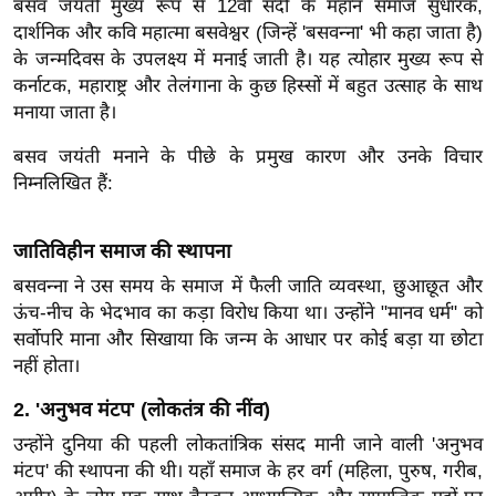
बसव जयंती मुख्य रूप से 12वीं सदी के महान समाज सुधारक,
इ
दार्शनिक और कवि महात्मा बसवेश्वर (जिन्हें 'बसवन्ना' भी कहा जाता है)
म
के जन्मदिवस के उपलक्ष्य में मनाई जाती है। यह त्योहार मुख्य रूप से
कर्नाटक, महाराष्ट्र और तेलंगाना के कुछ हिस्सों में बहुत उत्साह के साथ
ई
मनाया जाता है।
-
पे
बसव जयंती मनाने के पीछे के प्रमुख कारण और उनके विचार
प
निम्नलिखित हैं:
र
मि
जातिविहीन समाज की स्थापना
सा
बसवन्ना ने उस समय के समाज में फैली जाति व्यवस्था, छुआछूत और
ल
ऊंच-नीच के भेदभाव का कड़ा विरोध किया था। उन्होंने "मानव धर्म" को
सर्वोपरि माना और सिखाया कि जन्म के आधार पर कोई बड़ा या छोटा
बे
नहीं होता।
मि
2. 'अनुभव मंटप' (लोकतंत्र की नींव)
सा
ल
उन्होंने दुनिया की पहली लोकतांत्रिक संसद मानी जाने वाली 'अनुभव
मंटप' की स्थापना की थी। यहाँ समाज के हर वर्ग (महिला, पुरुष, गरीब,
श