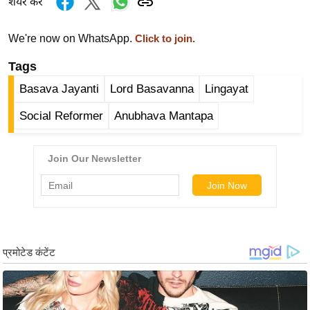
शेयर करें
र्ल्ड
न्यू
We're now on WhatsApp.
Click to join.
ज
Tags
ब्री
फ
Basava Jayanti
Lord Basavanna
Lingayat
म
Social Reformer
Anubhava Mantapa
नो
रं
ज
न
ज
ग
त
बॉ
ली
वु