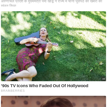
ष
ण
स
म
सा
म
यि
क
मा
तृ
भू
मि
स्तं
भ
ए
म
.