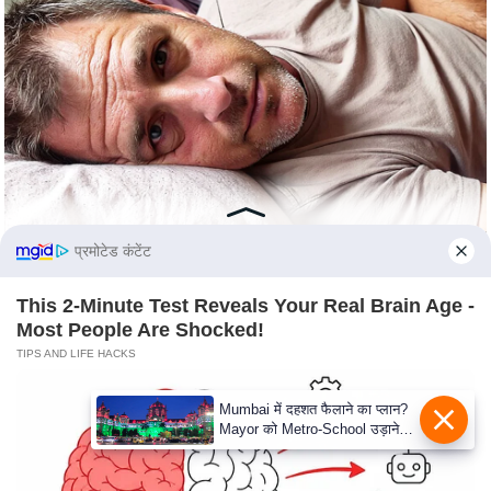
e
r
t
i
s
e
P
r
i
प्रमोटेड कंटेंट
v
a
This 2-Minute Test Reveals Your Real Brain Age -
c
Most People Are Shocked!
y
TIPS AND LIFE HACKS
P
o
Mumbai में दहशत फैलाने का प्लान?
Mayor को Metro-School उड़ाने
l
की धमकी
i