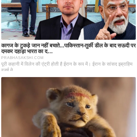
ष
ण
स
म
सा
म
यि
क
मा
तृ
भू
मि
स्तं
भ
ए
म
.