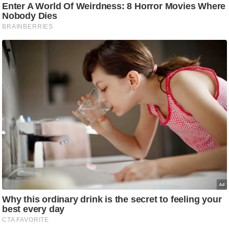
ड
हॉ
ली
वु
ड
फि
ल्म
स
मी
क्षा
B
r
e
a
k
i
n