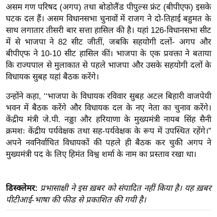
असम गण परिषद (अगप) तथा बोडोलैंड पीपुल्स फ्रंट (बीपीएफ) इसके
इ
घटक दल हैं। असम विधानसभा चुनावों में राजग ने दो-तिहाई बहुमत के
म
साथ लगातार तीसरी बार सत्ता हासिल की है। यहां ​​126-विधानसभा सीट
ई
में से भाजपा ने 82 सीट जीतीं, जबकि सहयोगी दलों- अगप और
-
बीपीएफ ने 10-10 सीट हासिल कीं। भाजपा के एक प्रवक्ता ने बताया
पे
कि राज्यपाल से मुलाकात से पहले भाजपा और उसके सहयोगी दलों के
विधायक सुबह यहां बैठक करेंगे।
प
र
उन्होंने कहा, ‘‘भाजपा के विधायक रविवार सुबह अटल बिहारी वाजपेयी
मि
भवन में बैठक करेंगे और विधायक दल के नए नेता का चुनाव करेंगे।
सा
केंद्रीय मंत्री जे.पी. नड्डा और हरियाणा के मुख्यमंत्री नायब सिंह सैनी
ल
क्रमशः केंद्रीय पर्यवेक्षक तथा सह-पर्यवेक्षक के रूप में उपस्थित रहेंगे।”
अपने नवनिर्वाचित विधायकों की पहले ही बैठक कर चुकी अगप ने
मुख्यमंत्री पद के लिए हिमंत विश्व शर्मा के नाम का प्रस्ताव रखा था।
बे
मि
सा
डिस्क्लेमर:
प्रभासाक्षी ने इस ख़बर को संपादित नहीं किया है। यह ख़बर
ल
पीटीआई-भाषा की फीड से प्रकाशित की गयी है।
श