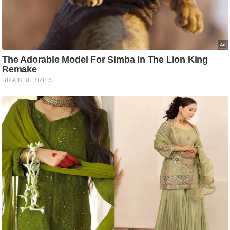
आ
र
.
आ
ई
.
चा
य
प
र
स
मी
क्षा
ध
र्म
ज्यो