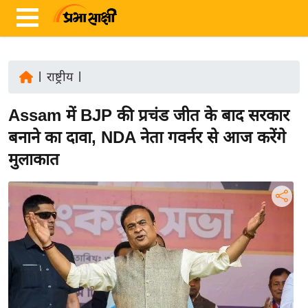
|
राष्ट्रीय
|
ता
Assam में BJP की प्रचंड जीत के बाद सरकार
ज़ा
ख
बनाने का दावा, NDA नेता गवर्नर से आज करेंगे
ब
मुलाकात
र
रा
ष्ट्री
य
अं
त
र्रा
ष्ट्री