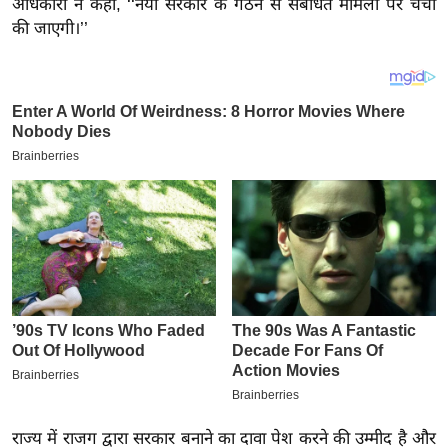
अधिकारी ने कहा, ‘‘नयी सरकार के गठन से संबंधित मामलों पर चर्चा
य
की जाएगी।’’
ब
ज
ट
खे
ल
क्रि
के
ट
I
P
L
2
0
2
6
राज्य में राजग द्वारा सरकार बनाने का दावा पेश करने की उम्मीद है और
क्रा