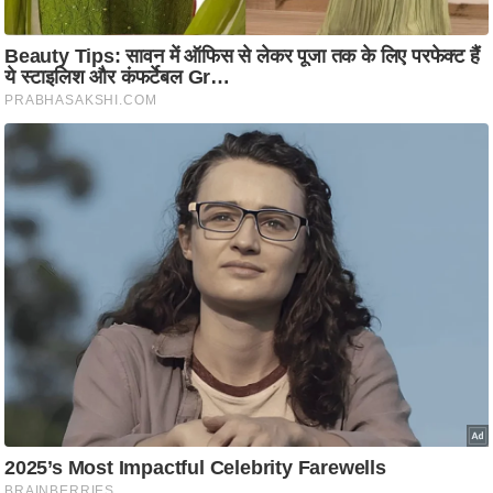
ति
ष
प्र
भु
म
हि
मा
/
ध
र्म
स्थ
ल
व्र
त
त्यो
हा
र