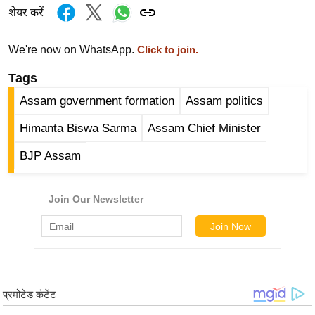
ख्सि
शेयर करें
य
त
We're now on WhatsApp.
Click to join.
यं
Tags
ग
इं
Assam government formation
Assam politics
डि
Himanta Biswa Sarma
Assam Chief Minister
या
BJP Assam
सा
हि
त्य
ज
ग
त
ऑ
टो
व