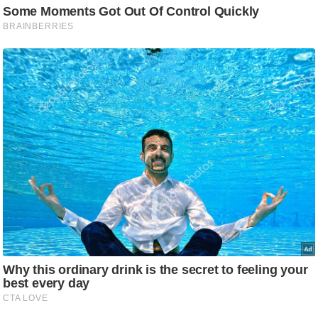
र्ल्ड
न्यू
ज
ब्री
फ
म
नो
रं
ज
न
ज
ग
त
बॉ
ली
वु