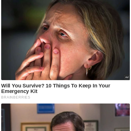
/
फै
श
न
घ
रे
लू
नु
स्खे
प
र्य
ट
न
स्थ
ल
फि