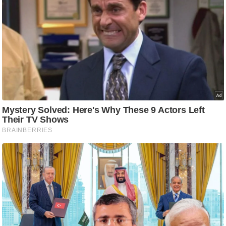
ट
ने
स
मं
त्रा
रि
ले
श
न
शि
प
रा
ज
नी
ति
वि
श्ले