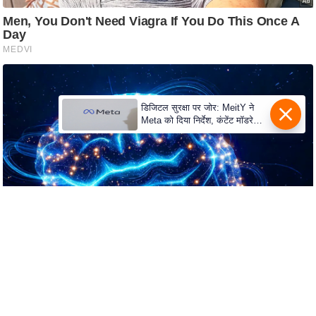
C
o
n
t
a
डिजिटल सुरक्षा पर जोर: MeitY ने
c
Meta को दिया निर्देश, कंटेंट मॉडरेशन
t
मजबूत करे
E
d
i
t
o
r
A
d
v