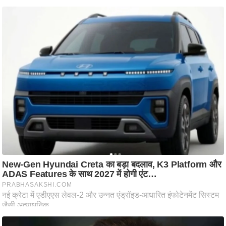
g
N
e
w
s
ला
इ
फ
स्टा
इ
ल
टे
क्नॉ
लॉ
जी
ब्यू
टी