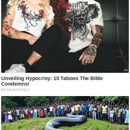
g
N
e
w
s
ला
इ
फ
स्टा
इ
ल
टे
क्नॉ
लॉ
जी
ब्यू
टी