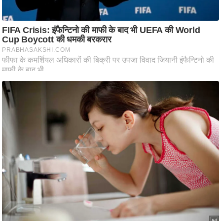
ष
ण
स
म
सा
म
यि
क
मा
तृ
भू
मि
स्तं
भ
ए
म
.