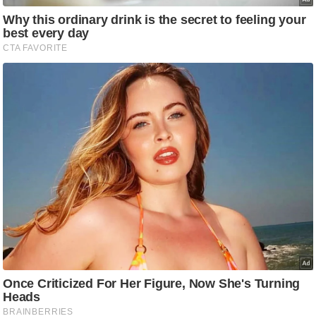
आ
र
.
आ
ई
.
चा
य
प
र
स
मी
क्षा
ध
र्म
ज्यो