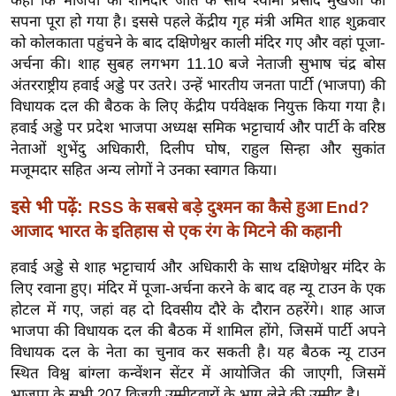
कहा कि भाजपा की शानदार जीत के साथ श्यामा प्रसाद मुखर्जी का
ख्सि
सपना पूरा हो गया है। इससे पहले केंद्रीय गृह मंत्री अमित शाह शुक्रवार
य
को कोलकाता पहुंचने के बाद दक्षिणेश्वर काली मंदिर गए और वहां पूजा-
त
अर्चना की। शाह सुबह लगभग 11.10 बजे नेताजी सुभाष चंद्र बोस
यं
अंतरराष्ट्रीय हवाई अड्डे पर उतरे। उन्हें भारतीय जनता पार्टी (भाजपा) की
ग
विधायक दल की बैठक के लिए केंद्रीय पर्यवेक्षक नियुक्त किया गया है।
इं
हवाई अड्डे पर प्रदेश भाजपा अध्यक्ष समिक भट्टाचार्य और पार्टी के वरिष्ठ
डि
नेताओं शुभेंदु अधिकारी, दिलीप घोष, राहुल सिन्हा और सुकांत
मजूमदार सहित अन्य लोगों ने उनका स्वागत किया।
या
सा
इसे भी पढ़ें:
RSS के सबसे बड़े दुश्मन का कैसे हुआ End?
हि
आजाद भारत के इतिहास से एक रंग के मिटने की कहानी
त्य
हवाई अड्डे से शाह भट्टाचार्य और अधिकारी के साथ दक्षिणेश्वर मंदिर के
ज
लिए रवाना हुए। मंदिर में पूजा-अर्चना करने के बाद वह न्यू टाउन के एक
ग
होटल में गए, जहां वह दो दिवसीय दौरे के दौरान ठहरेंगे। शाह आज
त
भाजपा की विधायक दल की बैठक में शामिल होंगे, जिसमें पार्टी अपने
ऑ
विधायक दल के नेता का चुनाव कर सकती है। यह बैठक न्यू टाउन
टो
स्थित विश्व बांग्ला कन्वेंशन सेंटर में आयोजित की जाएगी, जिसमें
व
भाजपा के सभी 207 विजयी उम्मीदवारों के भाग लेने की उम्मीद है।