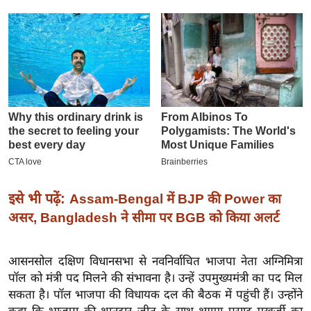
इ
म
ई
-
पे
प
र
मि
सा
ल
इसे भी पढ़ें:
Assam-Bengal में BJP की Power का
असर, Bangladesh ने सीमा पर BGB को किया अलर्ट
बे
मि
सा
आसनसोल दक्षिण विधानसभा से नवनिर्वाचित भाजपा नेता अग्निमित्रा
ल
पॉल को मंत्री पद मिलने की संभावना है। उन्हें उपमुख्यमंत्री का पद मिल
सकता है। पॉल भाजपा की विधायक दल की बैठक में पहुंची हैं। उन्होंने
श