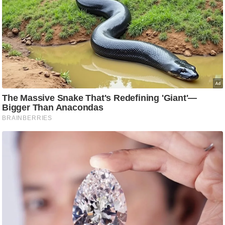
/
फै
श
न
घ
रे
लू
नु
स्खे
प
र्य
ट
न
स्थ
ल
फि