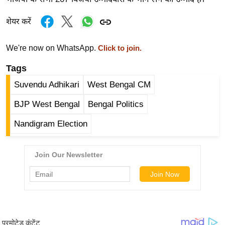
र्ल्ड
शेयर करें
न्यू
ज
We're now on WhatsApp.
Click to join.
ब्री
फ
Tags
म
Suvendu Adhikari
West Bengal CM
नो
BJP West Bengal
Bengal Politics
रं
ज
Nandigram Election
न
ज
ग
त
बॉ
ली
वु