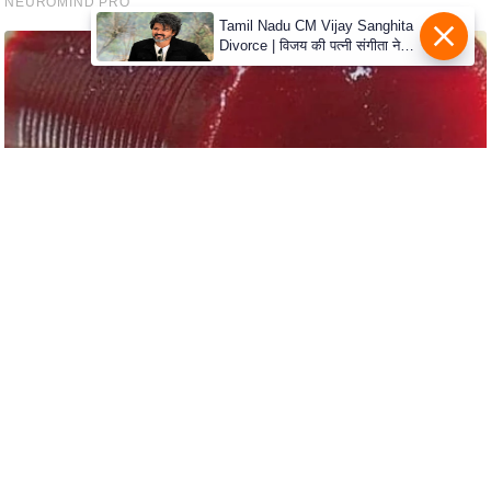
c
Tamil Nadu CM Vijay Sanghita
y
Divorce | विजय की पत्नी संगीता ने
G
वापस ली तलाक की अर्जी, कोर्ट ने
मामले को किया निपटाया
r
i
e
v
a
n
c
e
R
e
d
r
e
s