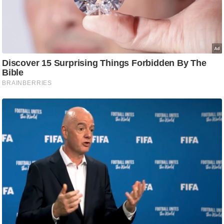
ट
ने
स
मं
त्रा
रि
ले
श
न
शि
प
रा
ज
नी
ति
वि
श्ले