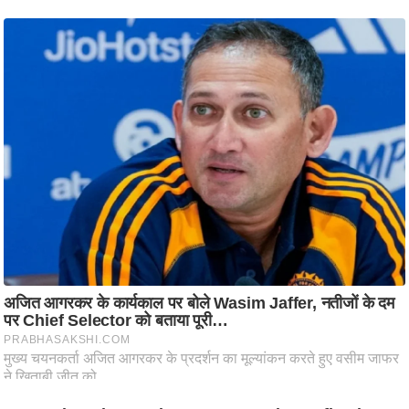
ति
ष
प्र
भु
म
हि
मा
/
ध
र्म
स्थ
ल
व्र
त
त्यो
हा
र