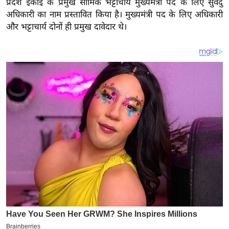
प्रदेश इकाई के प्रमुख सामिक भट्टाचार्य मुख्यमंत्री पद के लिए सुवेंदु
य
अधिकारी का नाम प्रस्तावित किया है। मुख्यमंत्री पद के लिए अधिकारी
ब
और भट्टाचार्य दोनों ही प्रमुख दावेदार थे।
ज
ट
खे
ल
क्रि
के
ट
I
P
L
2
0
2
6
क्रा