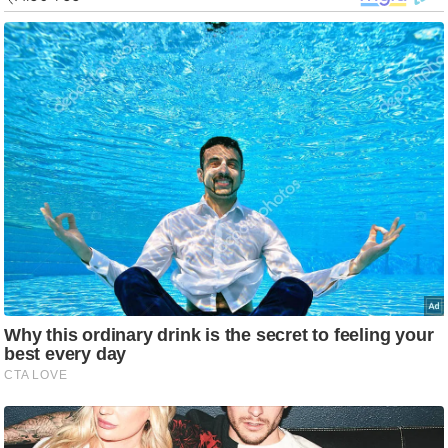
ड
हॉ
ली
वु
ड
फि
ल्म
स
मी
क्षा
B
r
e
a
k
i
n