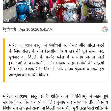
य
बि
ज़
ANI
ने
रेनू तिवारी
। Apr 16 2026 8:41AM
स
उ
महिला आरक्षण कानून में संशोधनों पर विचार और पारित करने
द्यो
के लिए संसद के तीन दिवसीय विशेष सत्र की पूर्व संध्या पर,
ग
बुधवार को दिल्ली के कनॉट प्लेस में भारतीय जनता पार्टी
ज
(भाजपा) के कार्यकर्ताओं और भाजपा महिला मोर्चा की सदस्यों
ग
ने ‘महिला बाइक रैली’ निकाली और मानव श्रृंखला बनाकर इस
त
आरक्षण का समर्थन किया।
वि
शे
ष
महिला आरक्षण कानून (नारी शक्ति वंदन अधिनियम) में महत्वपूर्ण
ज्ञ
संशोधनों पर विचार करने के लिए बुलाए गए संसद के तीन दिवसीय
रा
विशेष सत्र से पहले राजधानी दिल्ली का माहौल पूरी तरह 'नारी शक्ति' के