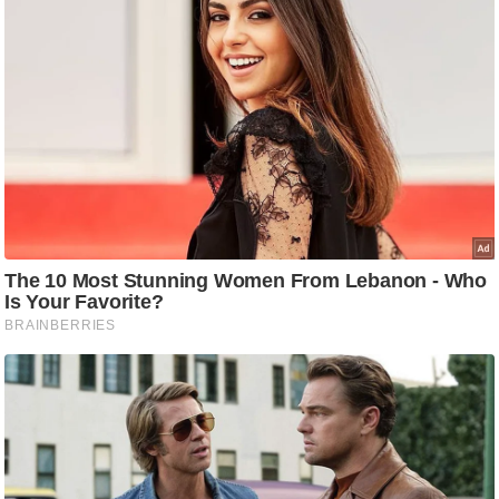
आ
र
.
आ
ई
.
चा
य
प
र
स
मी
क्षा
ध
र्म
ज्यो