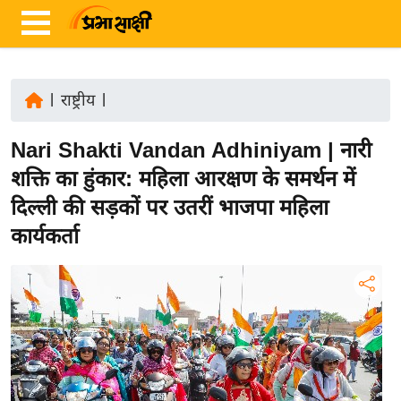
|
राष्ट्रीय
|
ता
Nari Shakti Vandan Adhiniyam | नारी
ज़ा
ख
शक्ति का हुंकार: महिला आरक्षण के समर्थन में
ब
दिल्ली की सड़कों पर उतरीं भाजपा महिला
र
कार्यकर्ता
रा
ष्ट्री
य
अं
त
र्रा
ष्ट्री