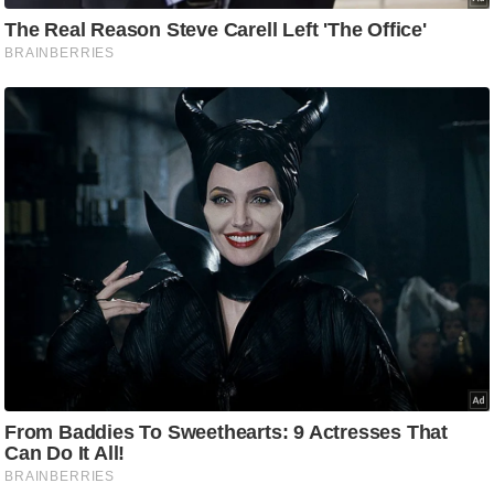
ट
ने
स
मं
त्रा
रि
ले
श
न
शि
प
रा
ज
नी
ति
वि
श्ले