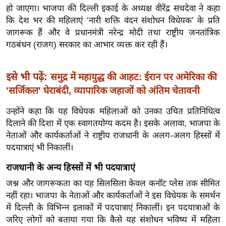
ख्सि
हो जाएगा। भाजपा की दिल्ली इकाई के अध्यक्ष वीरेंद्र सचदेवा ने कहा
य
कि देश भर की महिलाएं ‘नारी शक्ति वंदन संशोधन विधेयक’ के प्रति
त
जागरूक हैं और वे प्रधानमंत्री नरेन्द्र मोदी तथा राष्ट्रीय जनतांत्रिक
गठबंधन (राजग) सरकार का आभार व्यक्त कर रही हैं।
यं
ग
इं
इसे भी पढ़ें:
समुद्र में महायुद्ध की आहट: ईरान पर अमेरिका की
डि
'सर्जिकल' घेराबंदी, व्यापारिक जहाजों को अंतिम चेतावनी
या
उन्होंने कहा कि यह विधेयक महिलाओं को उनका उचित प्रतिनिधित्व
सा
दिलाने की दिशा में एक स्वागतयोग्य कदम है। इसके अलावा, भाजपा के
हि
नेताओं और कार्यकर्ताओं ने राष्ट्रीय राजधानी के अलग-अलग हिस्सों में
त्य
पदयात्राएं भी निकालीं।
ज
ग
राजधानी के अन्य हिस्सों में भी पदयात्राएं
त
जश्न और जागरूकता का यह सिलसिला केवल कनॉट प्लेस तक सीमित
ऑ
नहीं रहा। भाजपा के नेताओं और कार्यकर्ताओं ने इस विधेयक के समर्थन
में दिल्ली के विभिन्न इलाकों में पदयात्राएं निकालीं। इन पदयात्राओं के
टो
जरिए लोगों को बताया गया कि कैसे यह संशोधन भविष्य में महिला
व