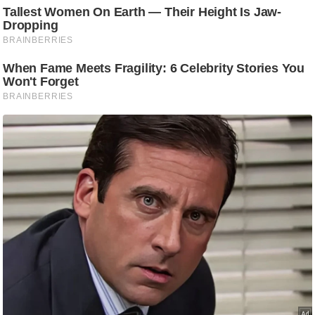
/
फै
श
न
घ
रे
लू
नु
स्खे
प
र्य
ट
न
स्थ
ल
फि