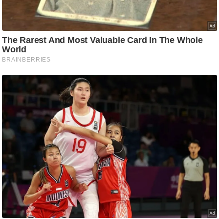
g
N
e
w
s
ला
इ
फ
स्टा
इ
ल
टे
क्नॉ
लॉ
जी
ब्यू
टी