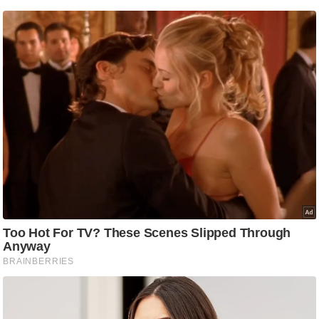
ष
ण
स
म
सा
म
यि
क
मा
तृ
भू
मि
स्तं
भ
ए
म
.