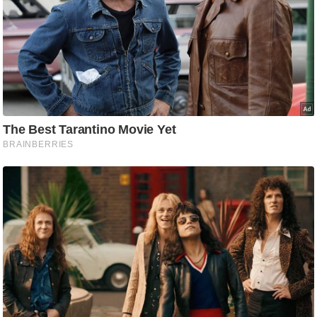
ति
ष
प्र
भु
म
हि
मा
/
ध
र्म
स्थ
ल
व्र
त
त्यो
हा
र