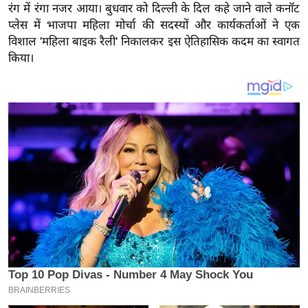
य
रंग में रंगा नजर आया। बुधवार को दिल्ली के दिल कहे जाने वाले कनॉट
ब
प्लेस में भाजपा महिला मोर्चा की सदस्यों और कार्यकर्ताओं ने एक
विशाल 'महिला बाइक रैली' निकालकर इस ऐतिहासिक कदम का स्वागत
ज
किया।
ट
खे
ल
क्रि
के
ट
I
P
L
2
0
2
6
क्रा