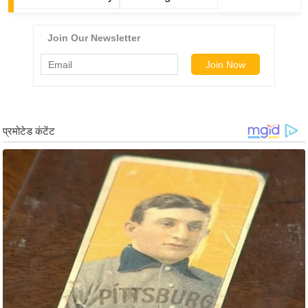
ड
हॉ
ली
वु
ड
फि
ल्म
स
मी
क्षा
B
r
e
a
k
i
n