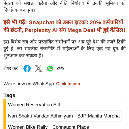
नेतृत्व को सशक्त करेगा और नीति निर्धारण में उनकी भूमिका को
र्ल्ड
निर्णायक बनाएगा।
न्यू
ज
इसे भी पढ़ें:
Snapchat को डबल झटका: 20% कर्मचारियों
ब्री
की छंटनी, Perplexity AI संग Mega Deal भी हुई कैंसिल।
फ
इस विशेष सत्र और प्रस्तावित संशोधनों पर अब पूरे देश की नजरें टिकी
म
हुई हैं, जो भारतीय राजनीति में महिलाओं के लिए एक नए युग की
नो
शुरुआत कर सकता है।
रं
ज
शेयर करें
न
ज
We're now on WhatsApp.
Click to join.
ग
Tags
त
Women Reservation Bill
बॉ
ली
Nari Shakti Vandan Adhiniyam
BJP Mahila Morcha
वु
Women Bike Rally
Connaught Place