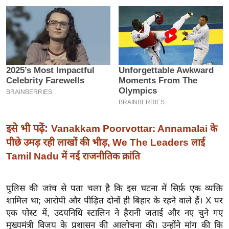
इ
म
ई
-
पे
प
र
मि
सा
इसे भी पढ़ें:
Vanakkam Poorvottar: Annamalai के
ल
पीछे उमड़ रही लाखों की भीड़, We The Leaders लाई
Tamil Nadu में नई राजनीतिक क्रांति
बे
मि
पुलिस की जांच से पता चला है कि इस घटना में सिर्फ़ एक व्यक्ति
सा
शामिल था; आरोपी और पीड़ित दोनों ही बिहार के रहने वाले हैं। X पर
ल
एक पोस्ट में, उदयनिधि स्टालिन ने हैरानी जताई और नए चुने गए
श
मुख्यमंत्री विजय के प्रशासन की आलोचना की। उन्होंने मांग की कि