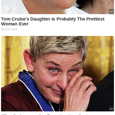
ति
ष
प्र
भु
म
हि
मा
/
ध
र्म
स्थ
ल
व्र
त
त्यो
हा
र