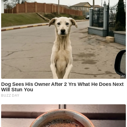
ट
ने
स
मं
त्रा
रि
ले
श
न
शि
प
रा
ज
नी
ति
वि
श्ले