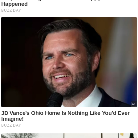
/
फै
श
न
घ
रे
लू
नु
स्खे
प
र्य
ट
न
स्थ
ल
फि