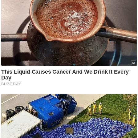
ष
ण
स
म
सा
म
यि
क
मा
तृ
भू
मि
स्तं
भ
ए
म
.