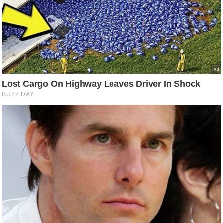
आ
र
.
आ
ई
.
चा
य
प
र
स
मी
क्षा
ध
र्म
ज्यो