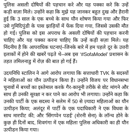
ख्सि
पुलिस असली दोषियों की पहचान करे और यह पक्का करे कि उन्हें
य
कड़ी सज़ा मिले। उन्होंने कहा कि मुझे यह जानकर बहुत दुख और हैरानी
त
हुई कि 3 साल के एक बच्चे के साथ यौन शोषण किया गया और फिर
उसे गुमिदिपुंडी के पास झाड़ियों में फेंक दिया गया, जिससे उसकी मौत
यं
हो गई। पुलिस को इस अपराध के असली दोषियों की पहचान करनी
ग
चाहिए और यह पक्का करना चाहिए कि उन्हें कड़ी सज़ा मिले। यह
इं
निंदनीय है कि आपराधिक घटनाएं–जिनके बारे में हम पहले दूर के उत्तरी
डि
इलाकों में होने की खबरें पढ़ते थे–अब इस ‘#SofaModel’ प्रशासन के
या
तहत तमिलनाडु में रोज़ की बात हो गई हैं।
सा
उदयनिधि स्टालिन ने आगे आरोप लगाया कि सत्ताधारी TVK के सदस्यों
हि
ने महिलाओं का यौन उत्पीड़न किया है। उन्होंने विजय पर विधानसभा
त्य
चुनावों में बच्चों का इस्तेमाल करके गैर-कानूनी तरीके से वोट मांगने और
ज
साथ ही उनकी सुरक्षा न कर पाने का आरोप भी लगाया। उन्होंने कहा कि
ग
उनकी पार्टी के एक सदस्य ने सलेम में 50 से ज़्यादा महिलाओं का यौन
त
उत्पीड़न किया; अलंदूर में पार्टी के एक पदाधिकारी ने एक विधवा के
ऑ
साथ मारपीट की; और 'सिंगप्पेन पडई' (शेरनी सेना) के लॉन्च होने के
टो
कुछ ही दिनों बाद, शिवगंगा में एक महिला पुलिस अधिकारी का ही यौन
व
उत्पीड़न किया गया।