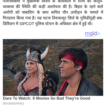
पलानीस्वामी ने मुख्यमंत्री विजय के कार्यकाल में राज्य की कानून-
य
व्यवस्था की स्थिति की कड़ी आलोचना की है। बिहार के रहने वाले
ब
आरोपी को नाबालिग के साथ कथित यौन उत्पीड़न के मामले में
ज
गिरफ़्तार किया गया है। यह घटना तिरुवल्लूर ज़िले के गुमिडीपूंडी सब-
ट
डिविज़न में SIPCOT पुलिस स्टेशन के अधिकार क्षेत्र में हुई थी।
खे
ल
क्रि
के
ट
I
P
L
2
0
2
6
क्रा