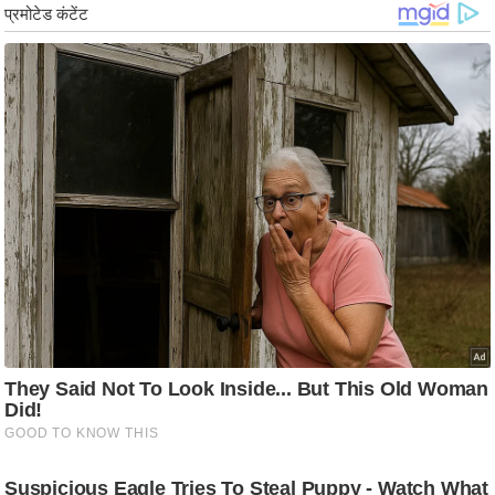
g
N
e
w
s
ला
इ
फ
स्टा
इ
ल
टे
क्नॉ
लॉ
जी
ब्यू
टी