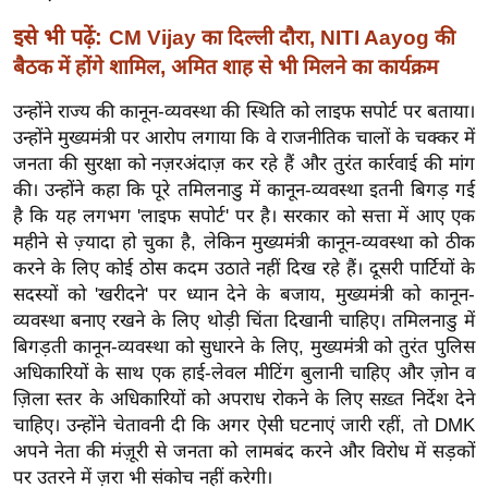
र्ल्ड
इसे भी पढ़ें:
CM Vijay का दिल्ली दौरा, NITI Aayog की
न्यू
बैठक में होंगे शामिल, अमित शाह से भी मिलने का कार्यक्रम
ज
ब्री
उन्होंने राज्य की कानून-व्यवस्था की स्थिति को लाइफ सपोर्ट पर बताया।
फ
उन्होंने मुख्यमंत्री पर आरोप लगाया कि वे राजनीतिक चालों के चक्कर में
जनता की सुरक्षा को नज़रअंदाज़ कर रहे हैं और तुरंत कार्रवाई की मांग
म
की। उन्होंने कहा कि पूरे तमिलनाडु में कानून-व्यवस्था इतनी बिगड़ गई
नो
है कि यह लगभग 'लाइफ सपोर्ट' पर है। सरकार को सत्ता में आए एक
रं
महीने से ज़्यादा हो चुका है, लेकिन मुख्यमंत्री कानून-व्यवस्था को ठीक
ज
करने के लिए कोई ठोस कदम उठाते नहीं दिख रहे हैं। दूसरी पार्टियों के
न
सदस्यों को 'खरीदने' पर ध्यान देने के बजाय, मुख्यमंत्री को कानून-
ज
व्यवस्था बनाए रखने के लिए थोड़ी चिंता दिखानी चाहिए। तमिलनाडु में
ग
बिगड़ती कानून-व्यवस्था को सुधारने के लिए, मुख्यमंत्री को तुरंत पुलिस
त
अधिकारियों के साथ एक हाई-लेवल मीटिंग बुलानी चाहिए और ज़ोन व
ज़िला स्तर के अधिकारियों को अपराध रोकने के लिए सख़्त निर्देश देने
बॉ
चाहिए। उन्होंने चेतावनी दी कि अगर ऐसी घटनाएं जारी रहीं, तो DMK
ली
अपने नेता की मंज़ूरी से जनता को लामबंद करने और विरोध में सड़कों
वु
पर उतरने में ज़रा भी संकोच नहीं करेगी।