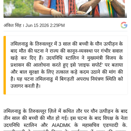
य
बि
ANI
ज़
अंकित सिंह
। Jun 15 2026 2:29PM
ने
स
तमिलनाडु के तिरुवल्लूर में 3 साल की बच्ची के यौन उत्पीड़न के
उ
बाद मौत की घटना ने राज्य की कानून-व्यवस्था पर गंभीर सवाल
द्यो
खड़े कर दिए हैं। उदयनिधि स्टालिन ने मुख्यमंत्री विजय के
ग
प्रशासन की आलोचना करते हुए इसे 'लाइफ सपोर्ट' पर बताया
ज
और बाल सुरक्षा के लिए तत्काल कड़े कदम उठाने की मांग की
ग
है। यह घटना तमिलनाडु में बिगड़ती अपराध नियंत्रण स्थिति को
त
उजागर करती है।
वि
शे
ष
तमिलनाडु के तिरुवल्लूर ज़िले में कथित तौर पर यौन उत्पीड़न के बाद
ज्ञ
तीन साल की बच्ची की मौत हो गई। इस घटना के बाद विपक्ष के नेता
रा
उदयनिधि स्टालिन और AIADMK के महासचिव एडप्पादी के.