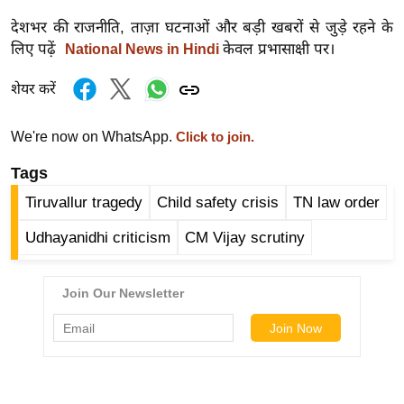
ड
हॉ
देशभर की राजनीति, ताज़ा घटनाओं और बड़ी खबरों से जुड़े रहने के
लिए पढ़ें
केवल प्रभासाक्षी पर।
National News in Hindi
ली
वु
शेयर करें
ड
फि
We're now on WhatsApp.
Click to join.
ल्म
Tags
स
मी
Tiruvallur tragedy
Child safety crisis
TN law order
क्षा
Udhayanidhi criticism
CM Vijay scrutiny
B
r
e
a
k
i
n