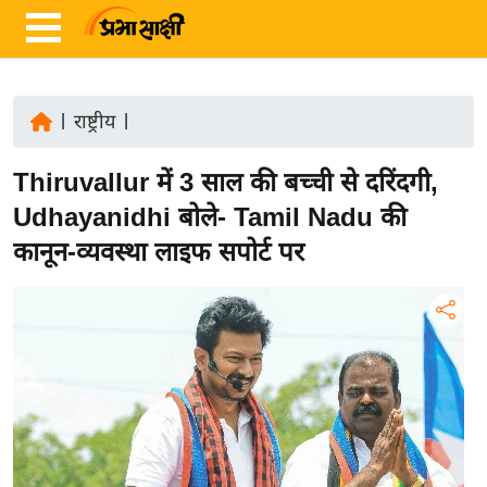
|
राष्ट्रीय
|
ता
Thiruvallur में 3 साल की बच्ची से दरिंदगी,
ज़ा
ख
Udhayanidhi बोले- Tamil Nadu की
ब
कानून-व्यवस्था लाइफ सपोर्ट पर
र
रा
ष्ट्री
य
अं
त
र्रा
ष्ट्री