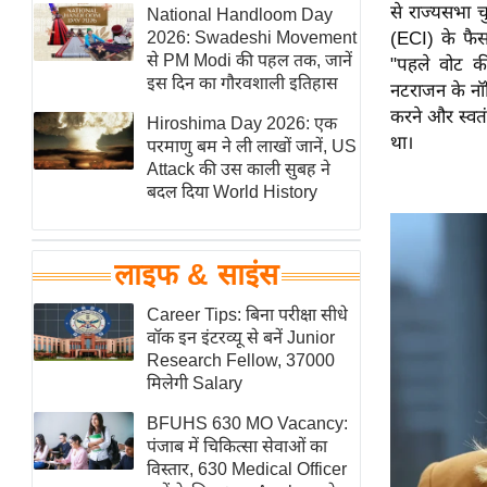
से राज्यसभा च
हॉलीवुड
National Handloom Day
2026: Swadeshi Movement
(ECI) के फैस
फिल्म समीक्षा
से PM Modi की पहल तक, जानें
"पहले वोट क
Breaking
इस दिन का गौरवशाली इतिहास
नटराजन के नॉम
News
करने और स्वतं
Hiroshima Day 2026: एक
था।
लाइफस्टाइल
परमाणु बम ने ली लाखों जानें, US
Attack की उस काली सुबह ने
टेक्नॉलॉजी
बदल दिया World History
ब्यूटी/फैशन
घरेलू नुस्खे
लाइफ & साइंस
पर्यटन स्थल
फिटनेस मंत्रा
Career Tips: बिना परीक्षा सीधे
वॉक इन इंटरव्यू से बनें Junior
रिलेशनशिप
Research Fellow, 37000
राजनीति
मिलेगी Salary
विश्लेषण
BFUHS 630 MO Vacancy:
समसामयिक
पंजाब में चिकित्सा सेवाओं का
विस्तार, 630 Medical Officer
मातृभूमि