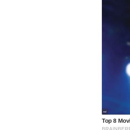
Code Of Ethics
RSS
Our Team
Expert Panel
Loksabhachunav
Android App