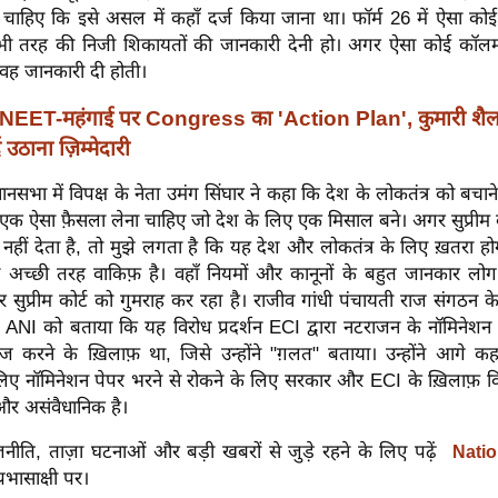
ा चाहिए कि इसे असल में कहाँ दर्ज किया जाना था। फॉर्म 26 में ऐसा को
भी तरह की निजी शिकायतों की जानकारी देनी हो। अगर ऐसा कोई कॉलम ह
े वह जानकारी दी होती।
NEET-महंगाई पर Congress का 'Action Plan', कुमारी शैलज
 उठाना ज़िम्मेदारी
धानसभा में विपक्ष के नेता उमंग सिंघार ने कहा कि देश के लोकतंत्र को बचाने
एक ऐसा फ़ैसला लेना चाहिए जो देश के लिए एक मिसाल बने। अगर सुप्रीम क
 नहीं देता है, तो मुझे लगता है कि यह देश और लोकतंत्र के लिए ख़तरा होगा
े अच्छी तरह वाकिफ़ है। वहाँ नियमों और कानूनों के बहुत जानकार लोग ब
सुप्रीम कोर्ट को गुमराह कर रहा है। राजीव गांधी पंचायती राज संगठन के राष
े ANI को बताया कि यह विरोध प्रदर्शन ECI द्वारा नटराजन के नॉमिनेशन
ज करने के ख़िलाफ़ था, जिसे उन्होंने "ग़लत" बताया। उन्होंने आगे कह
लिए नॉमिनेशन पेपर भरने से रोकने के लिए सरकार और ECI के ख़िलाफ़ विर
और असंवैधानिक है।
नीति, ताज़ा घटनाओं और बड़ी खबरों से जुड़े रहने के लिए पढ़ें
Natio
रभासाक्षी पर।