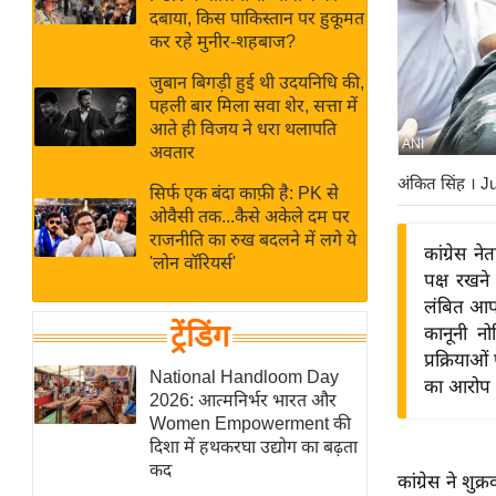
बजट
Hindi
दबाया, किस पाकिस्तान पर हुकूमत
खेल
News
कर रहे मुनीर-शहबाज?
क्रिकेट
जुबान बिगड़ी हुई थी उदयनिधि की,
Hindi
IPL
पहली बार मिला सवा शेर, सत्ता में
आते ही विजय ने धरा थलापति
Videos
2026
ANI
अवतार
क्राइम
अंकित सिंह
। J
सिर्फ एक बंदा काफ़ी है: PK से
ई-पेपर
ओवैसी तक...कैसे अकेले दम पर
मिसाल बेमिसाल
राजनीति का रुख बदलने में लगे ये
कांग्रेस न
'लोन वॉरियर्स'
शख्सियत
पक्ष रखने
यंग इंडिया
लंबित आपर
ट्रेंडिंग
कानूनी नो
साहित्य जगत
प्रक्रिया
ऑटो वर्ल्ड
National Handloom Day
का आरोप 
2026: आत्मनिर्भर भारत और
न्यूज ब्रीफ
Women Empowerment की
मनोरंजन जगत
दिशा में हथकरघा उद्योग का बढ़ता
कद
बॉलीवुड
कांग्रेस ने शुक