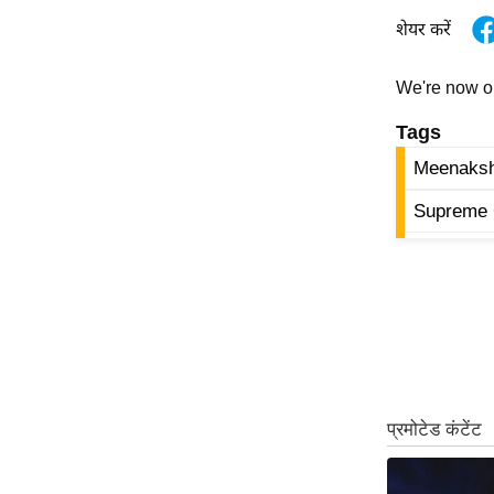
ऑडियो
शेयर करें
इंफ़ोग्राफ़िक
We're now 
राज्यों से
शहरों से
Tags
वेब स्टोरी
Meenaksh
कार्टून
Supreme 
Short
Videos
iOS App
About us
Contact Editor
Advertise
Privacy Policy
Grievance
Redressal