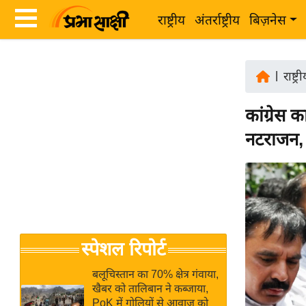
राष्ट्रीय
अंतर्राष्ट्रीय
बिज़नेस
Latest
ता
News
|
राष्ट्र
ज़ा
in
ख
कांग्रेस क
Hindi
ब
नटराजन, म
र
Hindi
राष्ट्रीय
News
अंतर्राष्ट्रीय
Live
बिज़नेस
उद्योग
Breaking
स्पेशल रिपोर्ट
जगत
News in
विशेषज्ञ
Hindi
बलूचिस्तान का 70% क्षेत्र गंवाया,
राय
खैबर को तालिबान ने कब्जाया,
PoK में गोलियों से आवाज को