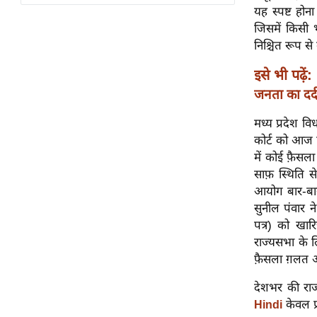
विश्लेषण
यह स्पष्ट होन
ट्रेंडिंग
जिसमें किसी 
निश्चित रूप स
Q
इसे भी पढ़ें:
u
जनता का दर्द
i
c
मध्य प्रदेश वि
k
कोर्ट को आज 
L
में कोई फ़ैसला
i
साफ़ स्थिति स
n
आयोग बार-बार 
k
सुनील पंवार न
s
पत्र) को खारि
राज्यसभा के 
विधानसभा
फ़ैसला ग़लत 
चुनाव
देशभर की राज
फोटो
केवल प्
Hindi
वीडियो