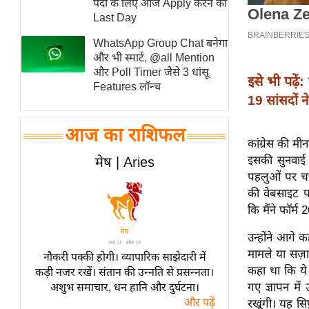
पदों के लिए आज Apply करने का
स्तंभ
Last Day
एम.
WhatsApp Group Chat बनेगा
आर.
और भी स्मार्ट, @all Mention
और Poll Timer जैसे 3 धांसू
आई.
इसे भी पढ़ें:
Features लॉन्च
चाय पर
19 सांसदों 
समीक्षा
आज का राशिफल
धर्म
कांग्रेस की मी
ज्योतिष
इसकी सुनवाई 
मेष | Aries
पहलुओं पर चर
प्रभु
की वेबसाइट प
महिमा/
कि मैंने फॉर्म
धर्मस्थल
व्रत
उन्होंने आगे
त्योहार
मामले या सज़ा
नौकरी पक्की होगी। व्यापारिक साझेदारी में
कहा था कि ये 
कड़ी नजर रखें। संतान की उन्नति से प्रसन्नता।
राशिफल
गए ज्ञापन में
अशुभ समाचार, धन हानि और दुर्घटना।
विशेष
और पढ़ें
रखूंगी। यह सि