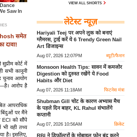
VIEW ALL SHORTS
लेटेस्ट न्यूज़
Hariyali Teej पर अपने लुक को बनाएं
 Ghosh समेत
ग्लैमरस, ट्राई करें ये 6 Trendy Green Nail
ा दावा!
Art डिजाइन्स
Aug 07, 2026 12:07PM
ब्यूटी/फैशन
प्रीम कोर्ट में
Monsoon Health Tips: सावन में कमजोर
ही सभी कानूनी
Digestion को दुरुस्त रखेंगे ये Food
यह चुनाव आयोग
Habits और Diet
6—है। आरोप है
Aug 07, 2026 11:18AM
फिटनेस मंत्रा
Shubman Gill चोट के कारण अभ्यास मैच
लंबित आपराधिक
के पहले दिन बाहर, KL Rahul संभालेंगे
ंदुओं पर मैंने
कप्तानी
े ECI को सौंपे
Aug 07, 2026 10:56AM
क्रिकेट
ें भी वही तथ्य
िया है। इसलिए,
RBI ने डिफ़ॉल्टरों के मोबाइल फोन बंद करने