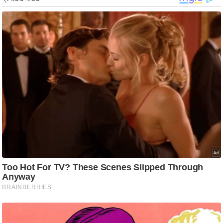
र्ल्ड
न्यू
ज
ब्री
फ
म
नो
रं
ज
न
ज
ग
त
बॉ
ली
वु