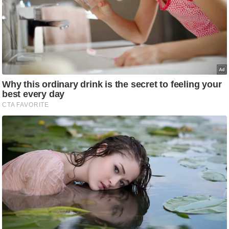
ट
ने
स
मं
त्रा
रि
ले
श
न
शि
प
रा
ज
नी
ति
वि
श्ले