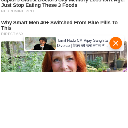
C
o
n
t
a
Tamil Nadu CM Vijay Sanghita
c
Divorce | विजय की पत्नी संगीता ने
वापस ली तलाक की अर्जी, कोर्ट ने
t
मामले को किया निपटाया
E
d
i
t
o
r
A
d
v