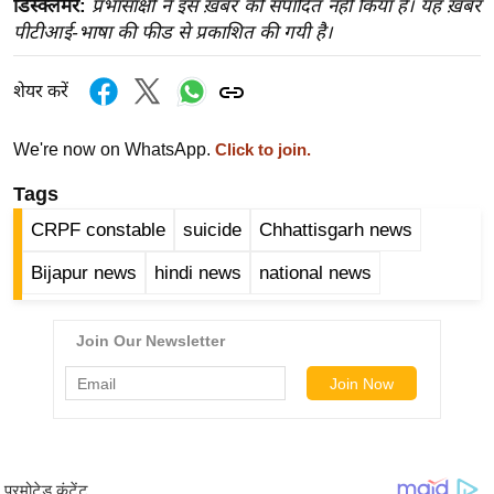
डिस्क्लेमर:
प्रभासाक्षी ने इस ख़बर को संपादित नहीं किया है। यह ख़बर
ख्सि
पीटीआई-भाषा की फीड से प्रकाशित की गयी है।
य
त
शेयर करें
यं
ग
We're now on WhatsApp.
Click to join.
इं
डि
Tags
या
CRPF constable
suicide
Chhattisgarh news
सा
Bijapur news
hindi news
national news
हि
त्य
ज
ग
त
ऑ
टो
व