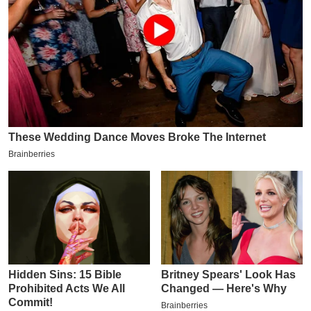
य
ब
ज
ट
खे
ल
क्रि
के
ट
I
P
L
2
0
2
6
क्रा