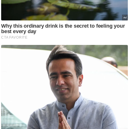
ष
ण
स
म
सा
म
यि
क
मा
तृ
भू
मि
स्तं
भ
ए
म
.