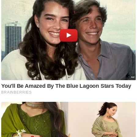
g
N
e
w
s
ला
इ
फ
स्टा
इ
ल
टे
क्नॉ
लॉ
जी
ब्यू
टी