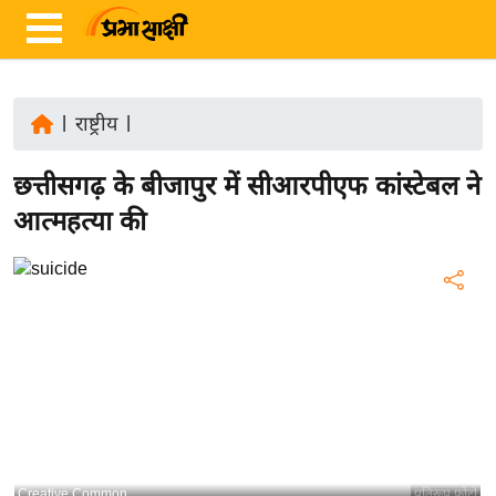
|
राष्ट्रीय
|
ता
छत्तीसगढ़ के बीजापुर में सीआरपीएफ कांस्टेबल ने
ज़ा
ख
आत्महत्या की
ब
र
रा
ष्ट्री
य
अं
त
र्रा
ष्ट्री
Creative Common
प्रतिरूप फोटो