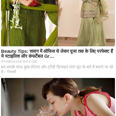
/
फै
श
न
घ
रे
लू
नु
स्खे
प
र्य
ट
न
स्थ
ल
फि