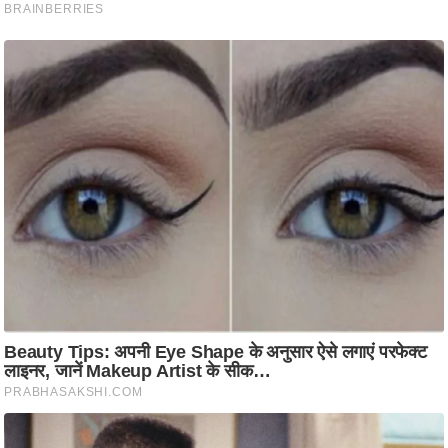
ति
ष
प्र
भु
म
हि
मा
/
ध
र्म
स्थ
ल
व्र
त
त्यो
हा
र