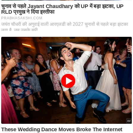
आ
र
.
आ
ई
.
चा
य
प
र
स
मी
क्षा
ध
र्म
ज्यो