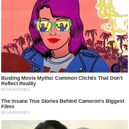
ड
हॉ
ली
वु
ड
फि
ल्म
स
मी
क्षा
B
r
e
a
k
i
n