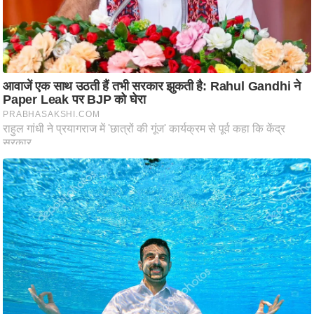
/
फै
श
न
घ
रे
लू
नु
स्खे
प
र्य
ट
न
स्थ
ल
फि