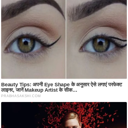
ति
ष
प्र
भु
म
हि
मा
/
ध
र्म
स्थ
ल
व्र
त
त्यो
हा
र