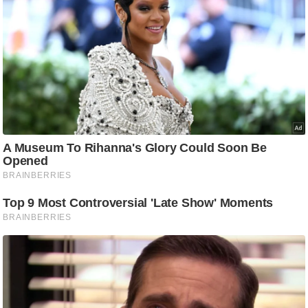
ड
हॉ
ली
वु
ड
फि
ल्म
स
मी
क्षा
B
r
e
a
k
i
n