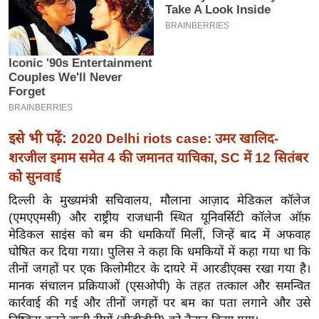
इ
म
ई
-
पे
प
र
इसे भी पढ़ें:
2020 Delhi riots case: उमर खालिद-
मि
शरजील इमाम समेत 4 की जमानत याचिका, SC में 12 सितंबर
सा
को सुनवाई
ल
दिल्ली के मुख्यमंत्री सचिवालय, मौलाना आज़ाद मेडिकल कॉलेज
(एमएएमसी) और राष्ट्रीय राजधानी स्थित यूनिवर्सिटी कॉलेज ऑफ़
बे
मेडिकल साइंस को बम की धमकियाँ मिलीं, जिन्हें बाद में अफवाह
मि
घोषित कर दिया गया। पुलिस ने कहा कि धमकियों में कहा गया था कि
सा
तीनों जगहों पर एक किलोमीटर के दायरे में आरडीएक्स रखा गया है।
ल
मानक संचालन प्रक्रियाओं (एसओपी) के तहत तत्काल और समन्वित
कार्रवाई की गई और तीनों जगहों पर बम का पता लगाने और उसे
श