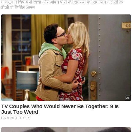
आ
र
.
आ
ई
.
चा
य
प
र
स
मी
क्षा
ध
र्म
ज्यो