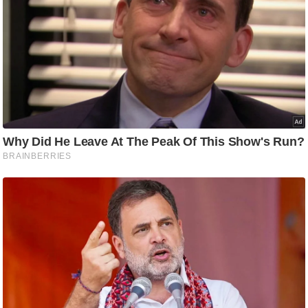
g
N
e
w
s
ला
इ
फ
स्टा
इ
ल
टे
क्नॉ
लॉ
जी
ब्यू
टी