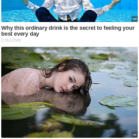
ट
ने
स
मं
त्रा
रि
ले
श
न
शि
प
रा
ज
नी
ति
वि
श्ले