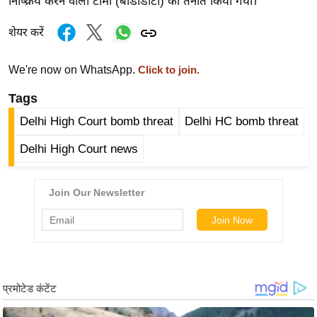
निष्क्रिय करने वाली टीमों (बीडीडीटी) को तैनात किया गया।
ख्सि
य
शेयर करें
त
यं
We're now on WhatsApp.
Click to join.
ग
Tags
इं
डि
Delhi High Court bomb threat
Delhi HC bomb threat
या
Delhi High Court news
सा
हि
त्य
ज
ग
त
ऑ
टो
व