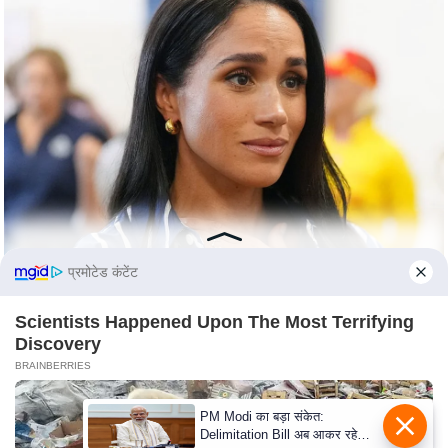
C
o
n
t
a
c
t
E
d
i
प्रमोटेड कंटेंट
t
o
Scientists Happened Upon The Most Terrifying
r
Discovery
BRAINBERRIES
A
d
PM Modi का बड़ा संकेत:
v
Delimitation Bill अब आकर रहेगा!