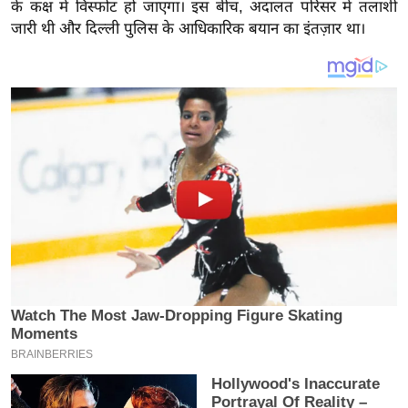
य
के कक्ष में विस्फोट हो जाएगा। इस बीच, अदालत परिसर में तलाशी
जारी थी और दिल्ली पुलिस के आधिकारिक बयान का इंतज़ार था।
ब
ज
ट
खे
ल
क्रि
के
ट
I
P
L
2
0
2
6
क्रा