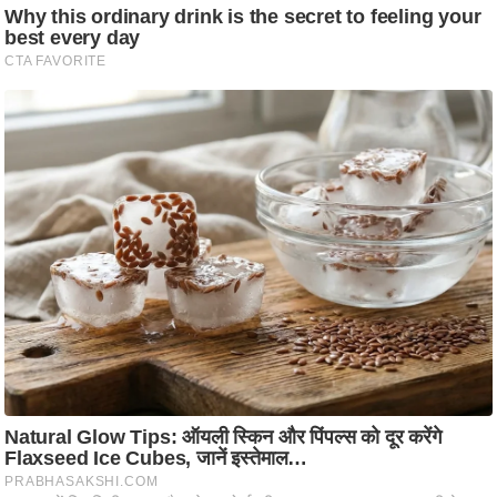
ष
ण
स
म
सा
म
यि
क
मा
तृ
भू
मि
स्तं
भ
ए
म
.