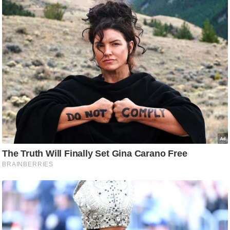
र्ल्ड
न्यू
ज
ब्री
फ
म
नो
रं
ज
न
ज
ग
त
बॉ
ली
वु