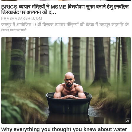
ति
ष
प्र
भु
म
हि
मा
/
ध
र्म
स्थ
ल
व्र
त
त्यो
हा
र