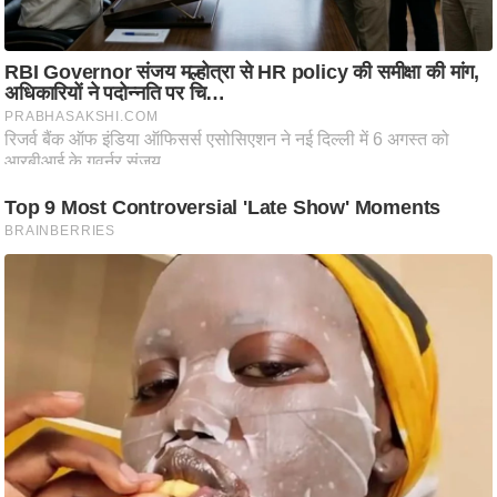
ष
ण
स
म
सा
म
यि
क
मा
तृ
भू
मि
स्तं
भ
ए
म
.