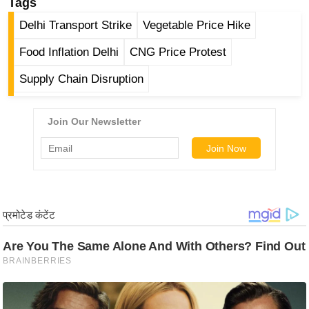
ड
Tags
हॉ
Delhi Transport Strike
Vegetable Price Hike
ली
Food Inflation Delhi
CNG Price Protest
वु
ड
Supply Chain Disruption
फि
ल्म
स
मी
क्षा
B
r
e
a
k
i
n