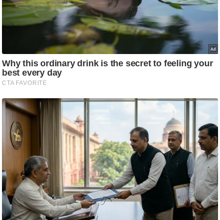
ट
ने
स
मं
त्रा
रि
ले
श
न
शि
प
रा
ज
नी
ति
वि
श्ले