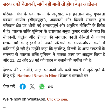
र्ल्ड
सरकार को चेतावनी, मांगें नहीं मानीं तो होगा बड़ा आंदोलन
न्यू
परिवहन संघ के एक बयान के अनुसार, यह हड़ताल वायु गुणवत्ता
ज
प्रबंधन आयोग (सीएक्यूएम), अदालतों और दिल्ली सरकार द्वारा
ब्री
परिवहन क्षेत्र पर थोपी गई अन्यायपूर्ण और अनुचित नीतियों" के विरोध
फ
में है। 'चालक शक्ति यूनियन' के उपाध्यक्ष अनुज कुमार राठौर ने कहा कि
सीएनजी, पेट्रोल और डीजल की लगातार बढ़ती कीमतों के कारण
म
मध्यम वर्ग के ड्राइवरों को अपने परिवारों का भरण-पोषण करने में
नो
कठिनाई हो रही है। उन्होंने कहा कि इसलिए, दिल्ली के अन्य संगठनों के
रं
समन्वय से 'चालक शक्ति यूनियन' ने 'चक्का जाम' का आह्वान किया है
ज
और 21, 22 और 23 मई को वाहन न चलाने की अपील की है।
न
ज
देशभर की राजनीति, ताज़ा घटनाओं और बड़ी खबरों से जुड़े रहने के
ग
लिए पढ़ें
केवल प्रभासाक्षी पर।
National News in Hindi
त
शेयर करें
बॉ
ली
We're now on WhatsApp.
Click to join.
वु