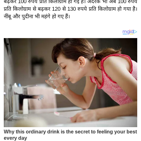
बढ़कर 100 रुपये प्रति किलोग्राम हो गई है। अदरक भी अब 100 रुपये
य
प्रति किलोग्राम से बढ़कर 120 से 130 रुपये प्रति किलोग्राम हो गया है।
ब
नींबू और पुदीना भी महंगे हो गए हैं।
ज
ट
खे
ल
क्रि
के
ट
I
P
L
2
0
2
6
क्रा