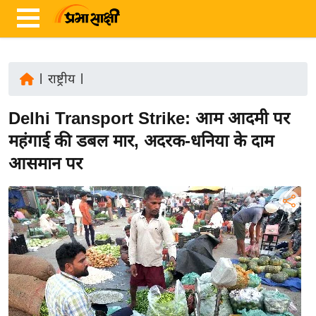
|
राष्ट्रीय
|
ता
Delhi Transport Strike: आम आदमी पर
ज़ा
ख
महंगाई की डबल मार, अदरक-धनिया के दाम
ब
आसमान पर
र
रा
ष्ट्री
य
अं
त
र्रा
ष्ट्री