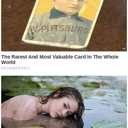
/
फै
श
न
घ
रे
लू
नु
स्खे
प
र्य
ट
न
स्थ
ल
फि