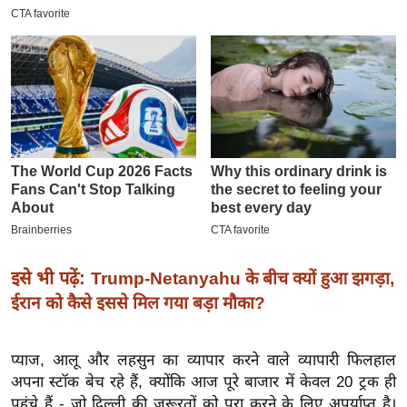
इ
म
ई
-
पे
प
र
मि
सा
ल
इसे भी पढ़ें:
Trump-Netanyahu के बीच क्यों हुआ झगड़ा,
बे
ईरान को कैसे इससे मिल गया बड़ा मौका?
मि
सा
प्याज, आलू और लहसुन का व्यापार करने वाले व्यापारी फिलहाल
ल
अपना स्टॉक बेच रहे हैं, क्योंकि आज पूरे बाजार में केवल 20 ट्रक ही
श
पहुंचे हैं - जो दिल्ली की जरूरतों को पूरा करने के लिए अपर्याप्त है।