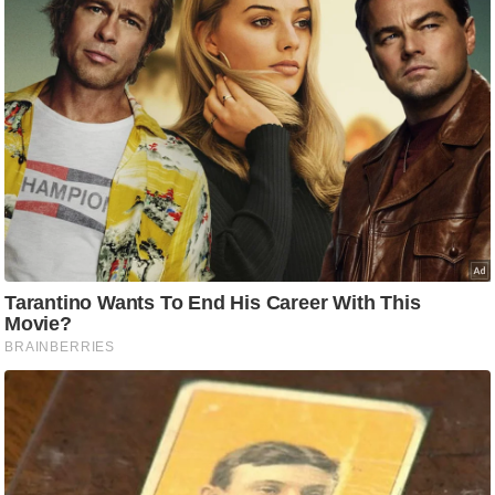
g
N
e
w
s
ला
इ
फ
स्टा
इ
ल
टे
क्नॉ
लॉ
जी
ब्यू
टी