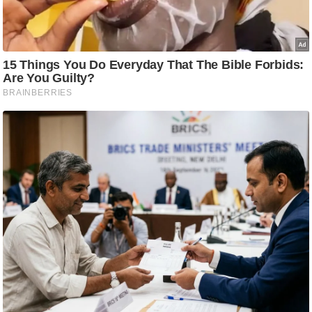
आ
र
.
आ
ई
.
चा
य
प
र
स
मी
क्षा
ध
र्म
ज्यो