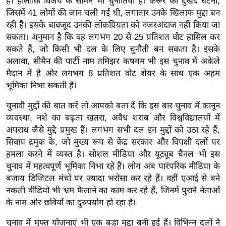
है। हालांकि विजय के सामने भी चुनौतियां हैं। करूर की दुखद घटना,
र्ल्ड
जिसमें 41 लोगों की जान चली गई थी, लगातार उनके खिलाफ मुद्दा बन
न्यू
रही है। इसके बावजूद उनकी लोकप्रियता को नजरअंदाज नहीं किया जा
सकता। अनुमान है कि वह लगभग 20 से 25 प्रतिशत वोट हासिल कर
ज
सकते हैं, जो किसी भी दल के लिए चुनौती बन सकता है। इसके
ब्री
अलावा, सीमैन की पार्टी नाम तमिझर कषगम भी इस चुनाव में अकेले
फ
मैदान में है और लगभग 8 प्रतिशत वोट शेयर के साथ एक अहम
म
भूमिका निभा सकती है।
नो
रं
चुनावी मुद्दों की बात करें तो आपको बता दें कि इस बार चुनाव में कानून
व्यवस्था, नशे का बढ़ता खतरा, अवैध शराब और विश्वविद्यालयों में
ज
अपराध जैसे मुद्दे प्रमुख हैं। लगभग सभी दल इन मुद्दों को उठा रहे हैं,
न
सिवाय द्रमुक के, जो मुख्य रूप से केंद्र सरकार और विपक्षी दलों पर
ज
हमला करने में व्यस्त है। सोशल मीडिया और यूट्यूब चैनल भी इस
ग
चुनाव में महत्वपूर्ण भूमिका निभा रहे हैं। लोग अब पारंपरिक मीडिया के
त
बजाय डिजिटल मंचों पर ज्यादा भरोसा कर रहे हैं। वहीं एआई से बने
बॉ
नकली वीडियो भी भ्रम फैलाने का काम कर रहे हैं, जिनमें पुराने नेताओं
ली
के नाम और छवियों का दुरुपयोग हो रहा है।
वु
चुनाव में मुफ्त योजनाएं भी एक बड़ा मुद्दा बनी हुई हैं। विभिन्न दलों ने