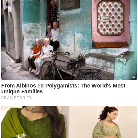
ति
ष
प्र
भु
म
हि
मा
/
ध
र्म
स्थ
ल
व्र
त
त्यो
हा
र