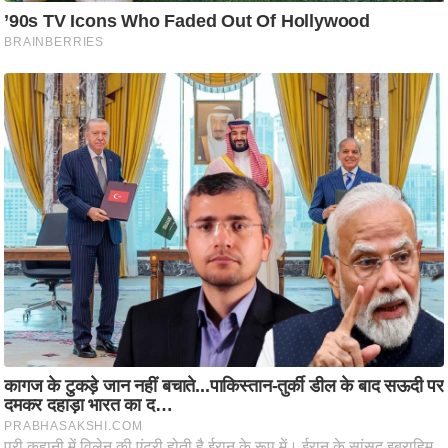
ष
ण
स
म
सा
म
यि
क
मा
तृ
भू
मि
स्तं
भ
ए
म
.