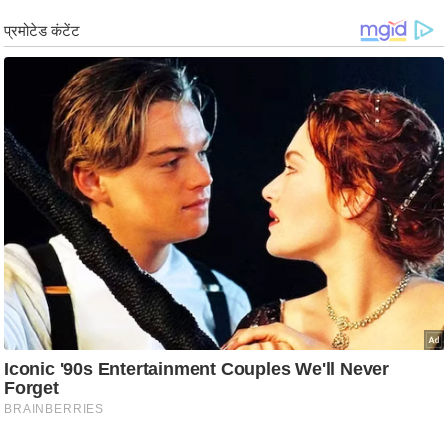
/
फै
श
न
घ
रे
लू
नु
स्खे
प
र्य
ट
न
स्थ
ल
फि