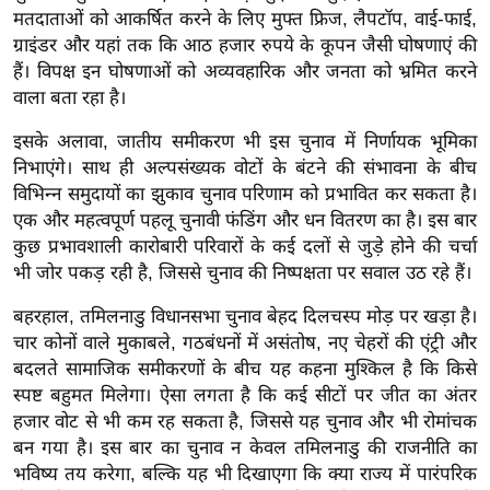
ड
मतदाताओं को आकर्षित करने के लिए मुफ्त फ्रिज, लैपटॉप, वाई-फाई,
हॉ
ग्राइंडर और यहां तक कि आठ हजार रुपये के कूपन जैसी घोषणाएं की
ली
हैं। विपक्ष इन घोषणाओं को अव्यवहारिक और जनता को भ्रमित करने
वु
वाला बता रहा है।
ड
इसके अलावा, जातीय समीकरण भी इस चुनाव में निर्णायक भूमिका
फि
निभाएंगे। साथ ही अल्पसंख्यक वोटों के बंटने की संभावना के बीच
ल्म
विभिन्न समुदायों का झुकाव चुनाव परिणाम को प्रभावित कर सकता है।
स
एक और महत्वपूर्ण पहलू चुनावी फंडिंग और धन वितरण का है। इस बार
मी
कुछ प्रभावशाली कारोबारी परिवारों के कई दलों से जुड़े होने की चर्चा
क्षा
भी जोर पकड़ रही है, जिससे चुनाव की निष्पक्षता पर सवाल उठ रहे हैं।
B
बहरहाल, तमिलनाडु विधानसभा चुनाव बेहद दिलचस्प मोड़ पर खड़ा है।
r
चार कोनों वाले मुकाबले, गठबंधनों में असंतोष, नए चेहरों की एंट्री और
e
बदलते सामाजिक समीकरणों के बीच यह कहना मुश्किल है कि किसे
a
स्पष्ट बहुमत मिलेगा। ऐसा लगता है कि कई सीटों पर जीत का अंतर
k
हजार वोट से भी कम रह सकता है, जिससे यह चुनाव और भी रोमांचक
i
बन गया है। इस बार का चुनाव न केवल तमिलनाडु की राजनीति का
n
भविष्य तय करेगा, बल्कि यह भी दिखाएगा कि क्या राज्य में पारंपरिक