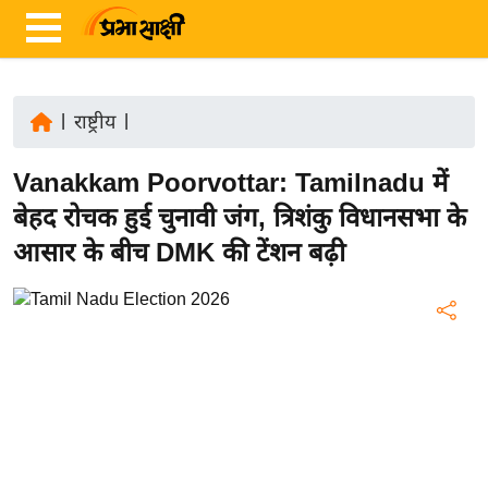
|
राष्ट्रीय
|
ता
Vanakkam Poorvottar: Tamilnadu में
ज़ा
ख
बेहद रोचक हुई चुनावी जंग, त्रिशंकु विधानसभा के
ब
आसार के बीच DMK की टेंशन बढ़ी
र
रा
ष्ट्री
य
अं
त
र्रा
ष्ट्री