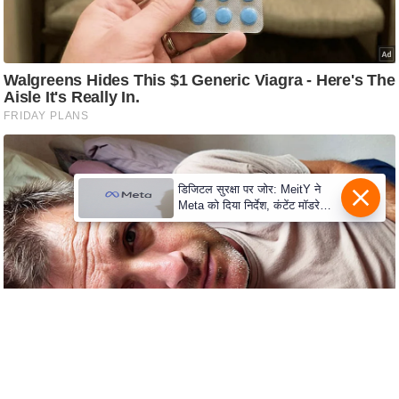
s
a
l
C
o
d
e
O
f
डिजिटल सुरक्षा पर जोर: MeitY ने
Meta को दिया निर्देश, कंटेंट मॉडरेशन
E
मजबूत करे
t
h
i
c
s
R
S