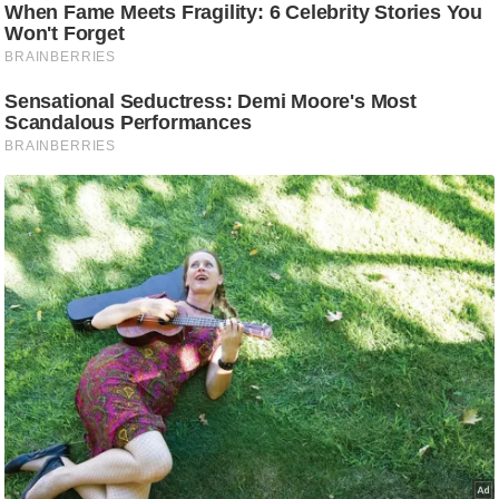
ट
ने
स
मं
त्रा
रि
ले
श
न
शि
प
रा
ज
नी
ति
वि
श्ले