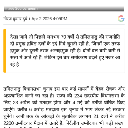
य
Image Source: gemini
बि
नीरज कुमार दुबे
। Apr 2 2026 4:09PM
ज़
ने
देखा जाये तो पिछले लगभग 70 वर्षों से तमिलनाडु की राजनीति
स
दो प्रमुख द्रविड़ दलों के इर्द गिर्द घूमती रही है, जिनमें एक तरफ
उ
द्रमुक और दूसरी तरफ अन्नाद्रमुक रही है। दोनों दल बारी बारी से
द्यो
सत्ता में आते रहे हैं, लेकिन इस बार समीकरण बदले हुए नजर आ
ग
रहे हैं।
ज
ग
त
तमिलनाडु विधानसभा चुनाव इस बार कई मायनों में बेहद रोचक और
वि
अप्रत्याशित बनने जा रहा है। राज्य की 234 सदस्यीय विधानसभा के
शे
लिए 23 अप्रैल को मतदान होगा और 4 मई को नतीजे घोषित किए
ष
जाएंगे। करीब 6 करोड़ मतदाता इस चुनाव में भाग लेकर नई सरकार
ज्ञ
चुनेंगे। अभी तक के आंकड़ों के मुताबिक लगभग 21 दलों ने करीब
रा
2200 उम्मीदवार मैदान में उतारे हैं, निर्दलीय उम्मीदवार भी बड़ी संख्या