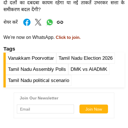
g
दो दलों का दबदबा कायम रहेगा या नई ताकतें उभरकर सत्ता के
समीकरण बदल देंगी?
N
e
शेयर करें
w
s
We're now on WhatsApp.
Click to join.
ला
Tags
इ
फ
Vanakkam Poorvottar
Tamil Nadu Election 2026
स्टा
Tamil Nadu Assembly Polls
DMK vs AIADMK
इ
ल
Tamil Nadu political scenario
टे
क्नॉ
लॉ
जी
ब्यू
टी