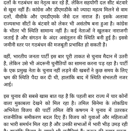
ख्सि
दलों के गठबंधन का नेतृत्व कर रहे हैं, लेकिन सहयोगी दल सीट बंटवारे
से खुश नहीं हैं। कांग्रेस और डीएमडीके को ज्यादा महत्व मिलने से वाम
य
दलों, वीसीके और एमडीएमके जैसे दल नाराज हैं। इसके अलावा
त
राज्यसभा सीटों के बंटवारे को लेकर भी असंतोष बना हुआ है। कांग्रेस
यं
के भीतर भी स्थिति सामान्य नहीं है। कई नेताओं ने खुलकर नाराजगी
ग
जताई है और संगठन के अंदर असंतुलन की स्थिति बनी हुई है। इससे
इं
जमीनी स्तर पर गठबंधन की मजबूती प्रभावित हो सकती है।
डि
वहीं, भारतीय जनता पार्टी इस बार पूरी ताकत से चुनाव मैदान में उतरी
या
है, लेकिन उसे भी अंदरूनी चुनौतियों का सामना करना पड़ रहा है। पार्टी
सा
के एक प्रमुख नेता के चुनाव नहीं लड़ने की खबरों ने कुछ समय के लिए
हि
भ्रम की स्थिति पैदा कर दी थी, हालांकि बाद में स्थिति संभलती नजर
त्य
आई।
ज
इस चुनाव की सबसे खास बात यह है कि पहली बार राज्य में चार कोनों
ग
वाला मुकाबला देखने को मिल रहा है। तमिल सिनेमा के लोकप्रिय
त
अभिनेता विजय की पार्टी तमिल वेत्रि कषगम ने चुनाव में उतरकर
ऑ
राजनीतिक समीकरण बदल दिए हैं। विजय को युवाओं और महिलाओं
टो
का भारी समर्थन मिल रहा है और उनकी सभाओं में भारी भीड़ उमड़ रही
व