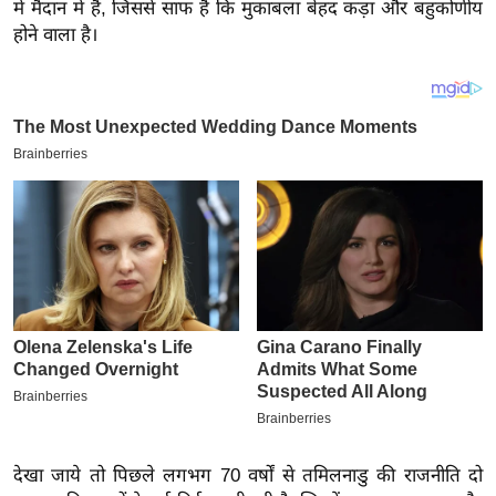
य
में मैदान में हैं, जिससे साफ है कि मुकाबला बेहद कड़ा और बहुकोणीय
होने वाला है।
ब
ज
ट
खे
ल
क्रि
के
ट
I
P
L
2
0
2
6
देखा जाये तो पिछले लगभग 70 वर्षों से तमिलनाडु की राजनीति दो
क्रा