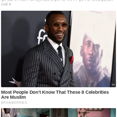
आ
र
.
आ
ई
.
चा
य
प
र
स
मी
क्षा
ध
र्म
ज्यो