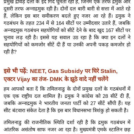
प्रमुख द्रविड़ दलों के इर्द गिर्द घूमती रही है, जिनमें एक तरफ द्रमुक और
इ
दूसरी तरफ अन्नाद्रमुक रही है। दोनों दल बारी बारी से सत्ता में आते रहे
म
हैं, लेकिन इस बार समीकरण बदले हुए नजर आ रहे हैं। द्रमुक ने
गठबंधन के तहत 234 में से 164 सीटों पर उम्मीदवार उतारे हैं, जबकि
ई
अन्नाद्रमुक गठबंधन सहयोगियों को सीटें देने के बाद खुद 167 सीटों पर
-
चुनाव लड़ रही है। इससे यह सवाल उठ रहा है कि क्या इन दलों ने
पे
सहयोगियों को कमजोर सीटें दी हैं या उनकी अपनी पकड़ कमजोर हो
प
रही है?
र
मि
इसे भी पढ़ें:
NEET, Gas Subsidy पर घिरे Stalin,
सा
एक्टर Vijay का तंज- DMK के झूठे वादे नहीं चलेंगे
ल
हम आपको बता दें कि तमिलनाडु के दोनों प्रमुख दलों के गठबंधनों में
बे
एक एक राष्ट्रीय दल शामिल है। द्रमुक ने कांग्रेस को 28 सीटें दी हैं,
जबकि अन्नाद्रमुक ने भारतीय जनता पार्टी को 27 सीटें सौंपी हैं। यह
मि
सीट बंटवारा संकेत देता है कि इस बार विधानसभा त्रिशंकु हो सकती है।
सा
ल
तमिलनाडु की राजनीतिक स्थिति दर्शा रही है कि द्रमुक गठबंधन में
श
आंतरिक असंतोष साफ नजर आ रहा है। मुख्यमंत्री एमके स्टालिन छह