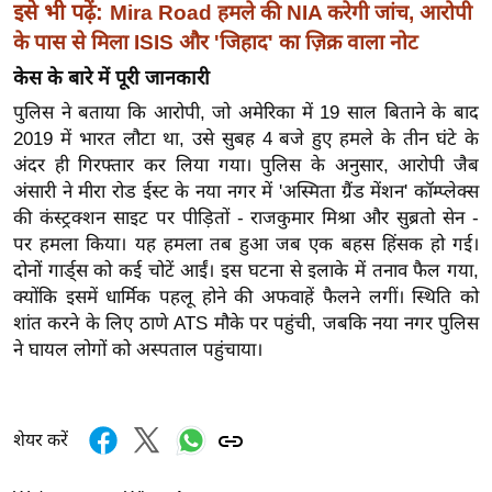
इसे भी पढ़ें:
Mira Road हमले की NIA करेगी जांच, आरोपी
र्ल्ड
के पास से मिला ISIS और 'जिहाद' का ज़िक्र वाला नोट
न्यू
केस के बारे में पूरी जानकारी
ज
ब्री
पुलिस ने बताया कि आरोपी, जो अमेरिका में 19 साल बिताने के बाद
फ
2019 में भारत लौटा था, उसे सुबह 4 बजे हुए हमले के तीन घंटे के
अंदर ही गिरफ्तार कर लिया गया। पुलिस के अनुसार, आरोपी जैब
म
अंसारी ने मीरा रोड ईस्ट के नया नगर में 'अस्मिता ग्रैंड मेंशन' कॉम्प्लेक्स
नो
की कंस्ट्रक्शन साइट पर पीड़ितों - राजकुमार मिश्रा और सुब्रतो सेन -
रं
पर हमला किया। यह हमला तब हुआ जब एक बहस हिंसक हो गई।
ज
दोनों गार्ड्स को कई चोटें आईं। इस घटना से इलाके में तनाव फैल गया,
न
क्योंकि इसमें धार्मिक पहलू होने की अफवाहें फैलने लगीं। स्थिति को
ज
शांत करने के लिए ठाणे ATS मौके पर पहुंची, जबकि नया नगर पुलिस
ग
ने घायल लोगों को अस्पताल पहुंचाया।
त
बॉ
ली
शेयर करें
वु