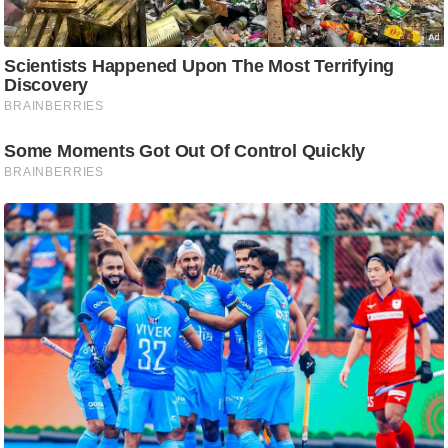
ट
ने
स
मं
त्रा
रि
ले
श
न
शि
प
रा
ज
नी
ति
वि
श्ले