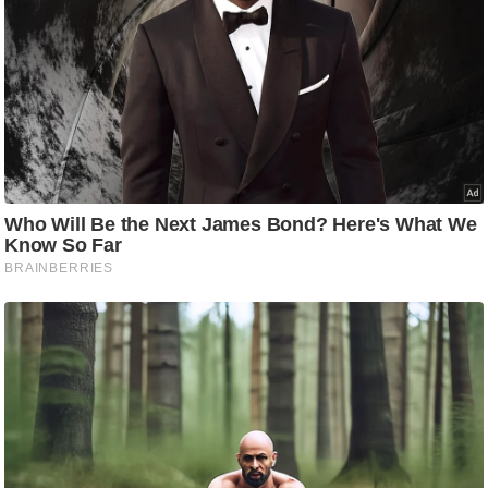
g
N
e
w
s
ला
इ
फ
स्टा
इ
ल
टे
क्नॉ
लॉ
जी
ब्यू
टी