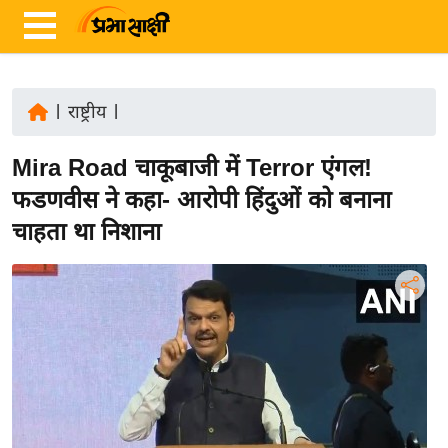
|
राष्ट्रीय
|
ता
Mira Road चाकूबाजी में Terror एंगल!
ज़ा
ख
फडणवीस ने कहा- आरोपी हिंदुओं को बनाना
ब
चाहता था निशाना
र
रा
ष्ट्री
य
अं
त
र्रा
ष्ट्री