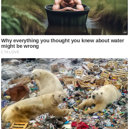
/
फै
श
न
घ
रे
लू
नु
स्खे
प
र्य
ट
न
स्थ
ल
फि