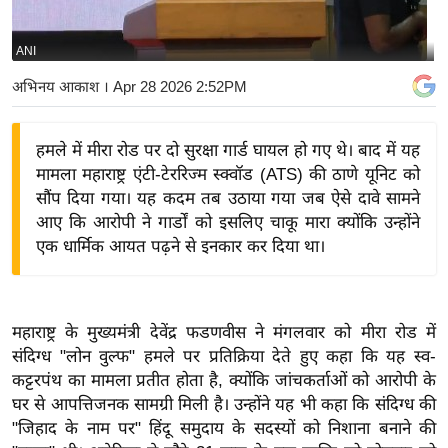
य
बि
ANI
ज़
अभिनय आकाश
। Apr 28 2026 2:52PM
ने
स
हमले में मीरा रोड पर दो सुरक्षा गार्ड घायल हो गए थे। बाद में यह
उ
मामला महाराष्ट्र एंटी-टेररिज्म स्क्वॉड (ATS) की ठाणे यूनिट को
द्यो
सौंप दिया गया। यह कदम तब उठाया गया जब ऐसे दावे सामने
ग
आए कि आरोपी ने गार्डों को इसलिए चाकू मारा क्योंकि उन्होंने
ज
एक धार्मिक आयत पढ़ने से इनकार कर दिया था।
ग
त
वि
महाराष्ट्र के मुख्यमंत्री देवेंद्र फडणवीस ने मंगलवार को मीरा रोड में
शे
संदिग्ध "लोन वुल्फ" हमले पर प्रतिक्रिया देते हुए कहा कि यह स्व-
ष
कट्टरपंथ का मामला प्रतीत होता है, क्योंकि जांचकर्ताओं को आरोपी के
ज्ञ
घर से आपत्तिजनक सामग्री मिली है। उन्होंने यह भी कहा कि संदिग्ध की
रा
"जिहाद के नाम पर" हिंदू समुदाय के सदस्यों को निशाना बनाने की