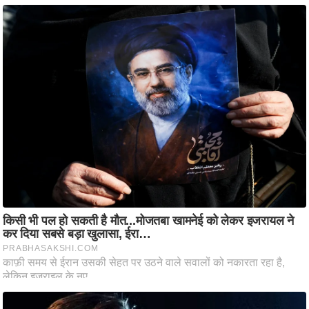
ति
ष
प्र
भु
म
हि
मा
/
ध
र्म
स्थ
ल
व्र
त
त्यो
हा
र