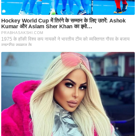
ष
ण
स
म
सा
म
यि
क
मा
तृ
भू
मि
स्तं
भ
ए
म
.