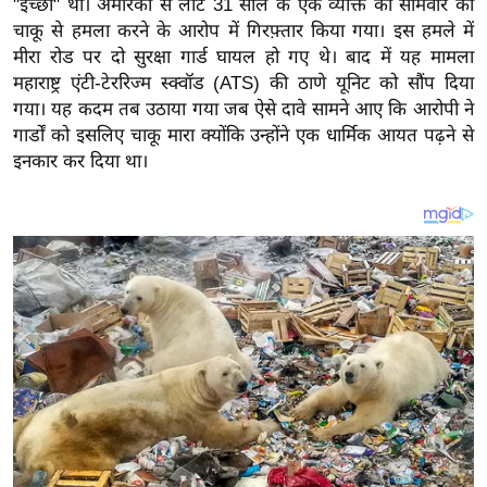
"इच्छा" थी। अमेरिका से लौटे 31 साल के एक व्यक्ति को सोमवार को
य
चाकू से हमला करने के आरोप में गिरफ़्तार किया गया। इस हमले में
ब
मीरा रोड पर दो सुरक्षा गार्ड घायल हो गए थे। बाद में यह मामला
ज
महाराष्ट्र एंटी-टेररिज्म स्क्वॉड (ATS) की ठाणे यूनिट को सौंप दिया
ट
गया। यह कदम तब उठाया गया जब ऐसे दावे सामने आए कि आरोपी ने
खे
गार्डों को इसलिए चाकू मारा क्योंकि उन्होंने एक धार्मिक आयत पढ़ने से
ल
इनकार कर दिया था।
क्रि
के
ट
I
P
L
2
0
2
6
क्रा