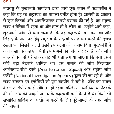
होगी
ख्सि
य
महाराष्ट्र के मुख्यमंत्री कार्यालय द्वारा जारी एक बयान में फडणवीस ने
कहा कि यह स्व-कट्टरपंथ का मामला प्रतीत होता है। आरोपी के आवास
त
से कुछ किताबें और आपत्तिजनक सामग्री बरामद की गई है। वह संयुक्त
यं
राज्य अमेरिका में रहता था और हाल ही में लौटा था। उन्होंने आगे कहा,
ग
शुरुआती जाँच से पता चला है कि वह कट्टरपंथी बन गया था और
इं
जिहाद के नाम पर हिंदू समुदाय के सदस्यों पर हमला करने की इच्छा
डि
रखता था, जिसके चलते उसने इस घटना को अंजाम दिया। मुख्यमंत्री ने
या
आगे कहा कि कई एजेंसियां ​​इस मामले की जांच कर रही हैं, और जांच
सा
में आरोपियों से परे जाकर यह भी पता लगाया जाएगा कि क्या इसमें
कोई बड़ा नेटवर्क शामिल था। इस मामले की जाँच फ़िलहाल
हि
आतंकवाद-रोधी दस्ते (Anti-Terrorism Squad) और राष्ट्रीय जाँच
त्य
एजेंसी (National Investigation Agency) द्वारा की जा रही है, और
ज
राज्य सरकार इन एजेंसियों को पूरा सहयोग दे रही है। जाँच का दायरा
ग
केवल आरोपी तक ही सीमित नहीं रहेगा, बल्कि उन व्यक्तियों या नेटवर्क
त
की भी जाँच की जाएगी जो उसके कट्टरपंथी बनने के पीछे थे। किसी भी
ऑ
संभावित साज़िश का पर्दाफ़ाश करने के लिए पूरे मामले की गहन जाँच
टो
की जाएगी।
व