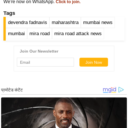
ड
We're now on WhatsApp.
Click to join.
हॉ
Tags
ली
devendra fadnavis
maharashtra
mumbai news
वु
ड
mumbai
mira road
mira road attack news
फि
ल्म
स
मी
क्षा
B
r
e
a
k
i
n