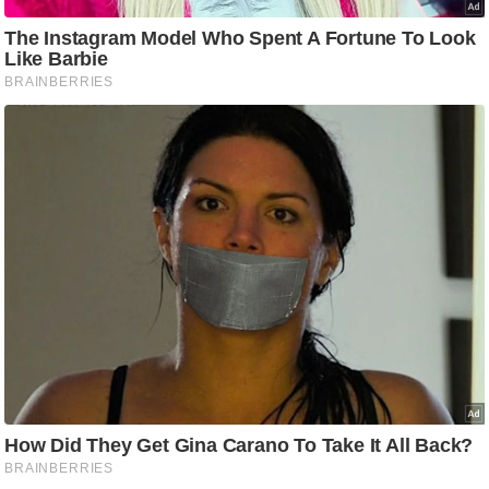
आ
र
.
आ
ई
.
चा
य
प
र
स
मी
क्षा
ध
र्म
ज्यो