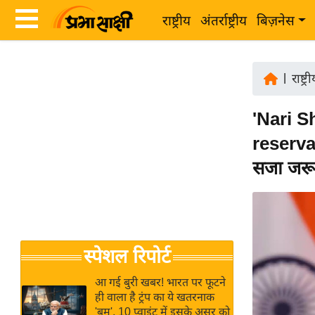
राष्ट्रीय
अंतर्राष्ट्रीय
बिज़नेस
Latest
ता
News
|
राष्ट्र
ज़ा
in
ख
'Nari S
Hindi
ब
reservat
र
Hindi
सजा जरू
राष्ट्रीय
News
अंतर्राष्ट्रीय
Live
बिज़नेस
उद्योग
Breaking
स्पेशल रिपोर्ट
जगत
News in
विशेषज्ञ
Hindi
आ गई बुरी खबर! भारत पर फूटने
राय
ही वाला है ट्रंप का ये खतरनाक
'बम', 10 प्वाइंट में इसके असर को