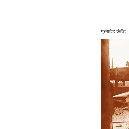
Code Of Ethics
RSS
Our Team
Expert Panel
Loksabhachunav
Android App