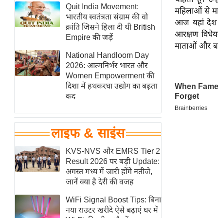
हॉलीवुड
Quit India Movement:
महिलाओं से मा
भारतीय स्वतंत्रता संग्राम की वो
फिल्म समीक्षा
आज यहां देश 
क्रांति जिसने हिला दी थी British
आरक्षण विधेय
Breaking
Empire की जड़ें
माताओं और बहन
News
National Handloom Day
लाइफस्टाइल
2026: आत्मनिर्भर भारत और
Women Empowerment की
टेक्नॉलॉजी
दिशा में हथकरघा उद्योग का बढ़ता
ब्यूटी/फैशन
कद
घरेलू नुस्खे
पर्यटन स्थल
लाइफ & साइंस
फिटनेस मंत्रा
KVS-NVS और EMRS Tier 2
रिलेशनशिप
Result 2026 पर बड़ी Update:
राजनीति
अगस्त मध्य में जारी होंगे नतीजे,
जानें क्या है देरी की वजह
विश्लेषण
समसामयिक
WiFi Signal Boost Tips: बिना
नया राउटर खरीदे ऐसे बढ़ाएं घर में
मातृभूमि