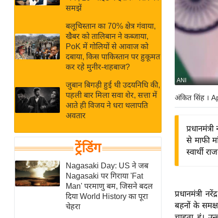
बजट
Hindi
समझें
खेल
News
बलूचिस्तान का 70% क्षेत्र गंवाया,
क्रिकेट
खैबर को तालिबान ने कब्जाया,
Hindi
IPL
PoK में गोलियों से आवाज को
दबाया, किस पाकिस्तान पर हुकूमत
Videos
2026
कर रहे मुनीर-शहबाज?
क्राइम
ANI
जुबान बिगड़ी हुई थी उदयनिधि की,
ई-पेपर
पहली बार मिला सवा शेर, सत्ता में
अंकित सिंह
। A
मिसाल बेमिसाल
आते ही विजय ने धरा थलापति
अवतार
शख्सियत
प्रधानमंत्
यंग इंडिया
से माफी मा
ट्रेंडिंग
साहित्य जगत
स्वार्थी र
ऑटो वर्ल्ड
Nagasaki Day: US ने जब
Nagasaki पर गिराया 'Fat
न्यूज ब्रीफ
Man' परमाणु बम, जिसने बदल
प्रधानमंत्री न
मनोरंजन जगत
दिया World History का पूरा
बहनों के समक्
चेहरा
बॉलीवुड
चाहता हूं। उन