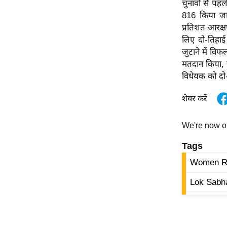
चुनावों से पह
ऑडियो
816 किया जान
इंफ़ोग्राफ़िक
प्रतिशत आरक्ष
लिए दो-तिहाई
राज्यों से
जुटाने में विफ
शहरों से
मतदान किया, ज
वेब स्टोरी
विधेयक को दो
कार्टून
शेयर करें
Short
Videos
We're now 
iOS App
Tags
About us
Women Re
Contact Editor
Advertise
Lok Sabh
Privacy Policy
Grievance
Redressal