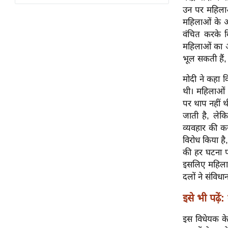
विश्लेषण
उन पर महिलाओ
ट्रेंडिंग
महिलाओं के आ
वंचित करके व
महिलाओं का अप
Q
भूल सकती हैं
u
i
मोदी ने कहा क
c
थी। महिलाओं 
k
पर थाप नहीं थ
L
जाती है, लेक
i
व्यवहार की कस
n
विरोध किया है,
k
की हर घटना प
s
इसलिए महिला 
दलों ने संविध
विधानसभा
चुनाव
इसे भी पढ़ें:
फोटो
इस विधेयक क
वीडियो