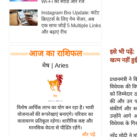
Wi-Fi की स्पीड और रेंज
स्तंभ
Instagram Bio Update: कंटेंट
एम.
क्रिएटर्स के लिए गेम चेंजर, अब
आर.
एक साथ जोड़ें 5 Multiple Links
और बढ़ाएं रीच
आई.
चाय पर
समीक्षा
इसे भी पढ़ें:
आज का राशिफल
खत्म नहीं हुई
धर्म
मेष | Aries
ज्योतिष
प्रभु
प्रधानमंत्री 
विधेयक की विफ
महिमा/
को जिम्मेदार
धर्मस्थल
की और उन पर
व्रत
विशेष आर्थिक लाभ का योग बन रहा है। भावी
संकीर्ण और स
त्योहार
योजनाओं की रूपरेखाएं बनाएंगे। परिवार का
उन्होंने आगे
वातावरण प्रतिकूल रहेगा। शारीरिक कष्ट और
राशिफल
विधेयक के गिर
मानसिक वेदना से पीडि़त रहेंगे।
विशेष
और पढ़ें
नरेंद्र मोदी 