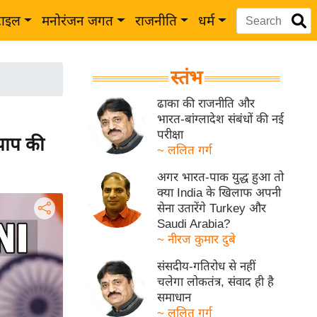
टाइल
मनोरंजन जगत
राजनीति
धर्म
स्तंभ
ढाका की राजनीति और
भारत-बांग्लादेश संबंधों की नई
परीक्षा
पाप की
~ ललित गर्ग
अगर भारत-पाक युद्ध हुआ तो
क्या India के खिलाफ अपनी
सेना उतारेंगे Turkey और
Saudi Arabia?
~ नीरज कुमार दुबे
संसदीय-गतिरोध से नहीं
चलेगा लोकतंत्र, संवाद ही है
समाधान
~ ललित गर्ग