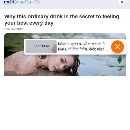
S
प्रमोटेड कंटेंट
O
Why this ordinary drink is the secret to feeling
u
your best every day
r
CTA FAVORITE
T
e
डिजिटल सुरक्षा पर जोर: MeitY ने
a
Meta को दिया निर्देश, कंटेंट मॉडरेशन
मजबूत करे
m
E
x
p
e
r
t
P
She Spent A Fortune To Look Like A Modern-Day
Barbie
a
BRAINBERRIES
n