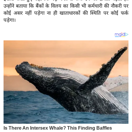
य
उन्होंने बताया कि बैंकों के विलय का किसी भी कर्मचारी की नौकरी पर
ब
कोई असर नहीं पड़ेगा ना ही खाताधारकों की स्थिति पर कोई फर्क
ज
पड़ेगा।
ट
खे
ल
क्रि
के
ट
I
P
L
2
0
2
6
क्रा