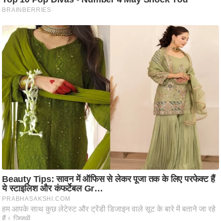
आ
र
.
आ
ई
.
चा
य
प
र
स
मी
क्षा
ध
र्म
ज्यो