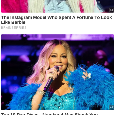
ष
ण
स
म
सा
म
यि
क
मा
तृ
भू
मि
स्तं
भ
ए
म
.