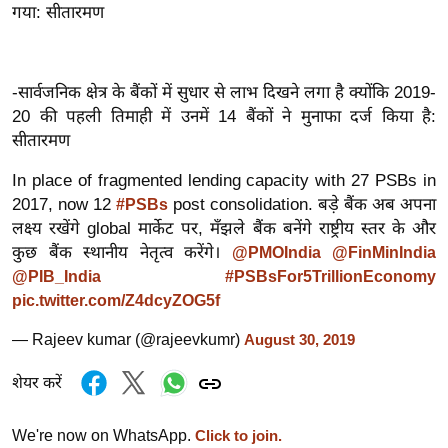
ड
गया: सीतारमण
हॉ
ली
वु
-सार्वजनिक क्षेत्र के बैंकों में सुधार से लाभ दिखने लगा है क्योंकि 2019-
ड
20 की पहली तिमाही में उनमें 14 बैंकों ने मुनाफा दर्ज किया है:
फि
सीतारमण
ल्म
In place of fragmented lending capacity with 27 PSBs in
स
2017, now 12
post consolidation. बड़े बैंक अब अपना
#PSBs
मी
लक्ष्य रखेंगे global मार्केट पर, मँझले बैंक बनेंगे राष्ट्रीय स्तर के और
क्षा
कुछ बैंक स्थानीय नेतृत्व करेंगे।
@PMOIndia
@FinMinIndia
B
@PIB_India
#PSBsFor5TrillionEconomy
r
pic.twitter.com/Z4dcyZOG5f
e
— Rajeev kumar (@rajeevkumr)
August 30, 2019
a
k
शेयर करें
i
n
We're now on WhatsApp.
Click to join.