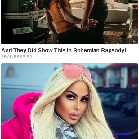
ट
ने
स
मं
त्रा
रि
ले
श
न
शि
प
रा
ज
नी
ति
वि
श्ले