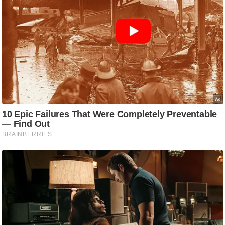
/
फै
श
न
घ
रे
लू
नु
स्खे
प
र्य
ट
न
स्थ
ल
फि