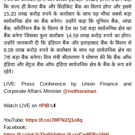
ख्सि
कि जल्द ही कैनरा बैंक और सिंडीकेट बैंक का विलय होगा और इससे
य
15.20 लाख करोड़ रुपये के कारोबार के साथ यह चौथा सबसे बड़ा
त
सार्वजनिक क्षेत्र का बैंक बनेगा। उन्होंने कहा कि यूनियन बैंक, आंध्रा
यं
बैंक, कॉर्पोरेशन बैंक के विलय से देश का 5वां बड़ा सार्वजनिक क्षेत्र का
ग
बैंक बनेगा जिसका कुल कारोबार 14.59 लाख करोड़ रुपये का होगा।
इं
उन्होंने जानकारी दी कि इंडियन बैंक और इलाहाबाद बैंक के विलय से
8.08 लाख करोड़ रुपये के कारोबार के साथ यह सार्वजनिक क्षेत्र का
डि
7वां बड़ा बैंक बनेगा। वित्त मंत्री सीतारमण ने घोषणा की कि बैंक ऑफ
या
इंडिया और सेंट्रल बैंक ऑफ इंडिया सार्वजनिक क्षेत्र के बैंक के रूप बने
सा
रहेंगे।
हि
त्य
LIVE: Press Conference by Union Finance and
Corporate Affairs Minister
ज
@nsitharaman
ग
Watch LIVE on
's⬇️
#PIB
त
ऑ
YouTube:
https://t.co/JWFN2Q1o8q
टो
Facebook:
व
https://t.co/ykJcYlvi5b
https://t.co/Cw8FRv16Hl