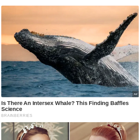
ति
ष
प्र
भु
म
हि
मा
/
ध
र्म
स्थ
ल
व्र
त
त्यो
हा
र