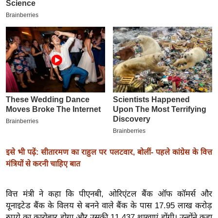
इ
म
ई
-
पे
प
र
मि
सा
ल
इसे भी पढ़ें: सीतारमण का राहुल पर पलटवार, बोलीं- पहले कांग्रेस के वित्त
बे
मंत्रियों से करनी चाहिए बात
मि
सा
ल
वित्त मंत्री ने कहा कि पीएनबी, ओरिएंटल बैंक ऑफ कॉमर्स और
यूनाइटेड बैंक के विलय से बनने वाले बैंक के पास 17.95 लाख करोड़
श
रुपये का कारोबार होगा और उसकी 11,437 शाखाएं होंगी। उन्होंने कहा