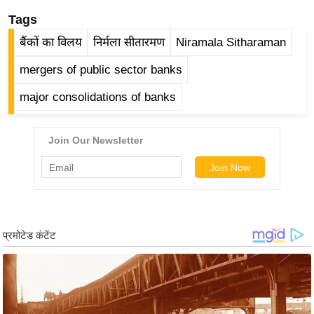
g
Tags
N
e
बैंकों का विलय
निर्मला सीतारमण
Niramala Sitharaman
w
mergers of public sector banks
s
major consolidations of banks
ला
इ
फ
स्टा
इ
ल
टे
क्नॉ
लॉ
जी
ब्यू
टी