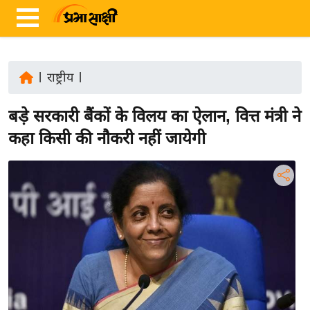
|
राष्ट्रीय
|
ता
बड़े सरकारी बैंकों के विलय का ऐलान, वित्त मंत्री ने
ज़ा
ख
कहा किसी की नौकरी नहीं जायेगी
ब
र
रा
ष्ट्री
य
अं
त
र्रा
ष्ट्री