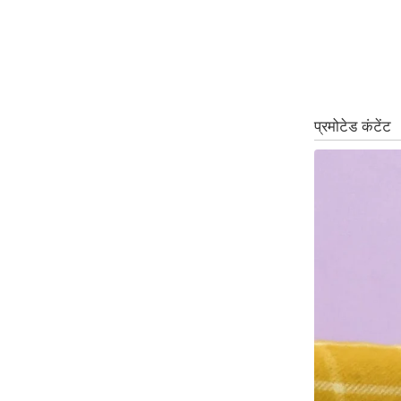
ऑडियो
इंफ़ोग्राफ़िक
राज्यों से
शहरों से
वेब स्टोरी
कार्टून
Short
Videos
iOS App
About us
Contact Editor
Advertise
Privacy Policy
Grievance
Redressal