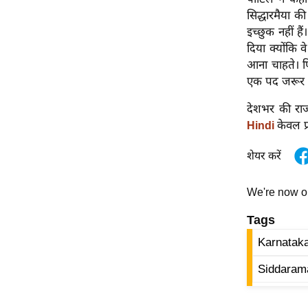
विश्लेषण
सिद्धारमैया की
ट्रेंडिंग
इच्छुक नहीं हैं
दिया क्योंकि व
Q
आना चाहते। फि
u
एक पद जरूर 
i
देशभर की राज
c
केवल प
Hindi
k
L
शेयर करें
i
n
We're now 
k
s
Tags
विधानसभा
Karnataka
चुनाव
Siddarama
फोटो
वीडियो