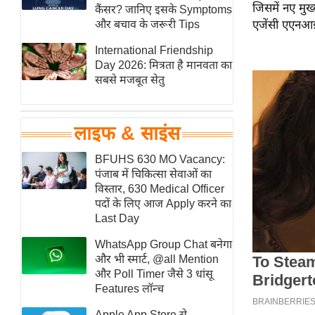
जिसमें नए मुख्य
हॉलीवुड
कैंसर? जानिए इसके Symptoms
और बचाव के जरूरी Tips
एजेंसी एएनआई
फिल्म समीक्षा
International Friendship
Breaking
Day 2026: मित्रता है मानवता का
News
सबसे मजबूत सेतु
लाइफस्टाइल
टेक्नॉलॉजी
लाइफ & साइंस
ब्यूटी/फैशन
घरेलू नुस्खे
BFUHS 630 MO Vacancy:
पंजाब में चिकित्सा सेवाओं का
पर्यटन स्थल
विस्तार, 630 Medical Officer
फिटनेस मंत्रा
पदों के लिए आज Apply करने का
Last Day
रिलेशनशिप
WhatsApp Group Chat बनेगा
राजनीति
और भी स्मार्ट, @all Mention
विश्लेषण
और Poll Timer जैसे 3 धांसू
समसामयिक
Features लॉन्च
मातृभूमि
Apple App Store से