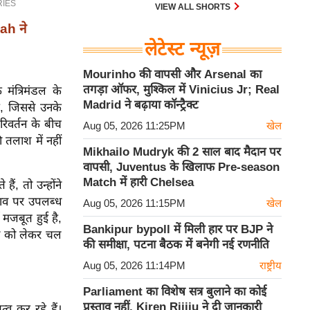
30 एम के भी उड़ाता है और भारत के पास
VIEW ALL SHORTS
इसका सबसे बड़ा बेड़ा है।
iah ने
लेटेस्ट न्यूज़
Mourinho की वापसी और Arsenal का
तगड़ा ऑफर, मुश्किल में Vinicius Jr; Real
मंत्रिमंडल के
Madrid ने बढ़ाया कॉन्ट्रैक्ट
है, जिससे उनके
परिवर्तन के बीच
Aug 05, 2026 11:25PM
खेल
 तलाश में नहीं
Mikhailo Mudryk की 2 साल बाद मैदान पर
वापसी, Juventus के खिलाफ Pre-season
Match में हारी Chelsea
ैं, तो उन्होंने
ुझाव पर उपलब्ध
Aug 05, 2026 11:15PM
खेल
ी मजबूत हुई है,
Bankipur bypoll में मिली हार पर BJP ने
ठन को लेकर चल
की समीक्षा, पटना बैठक में बनेगी नई रणनीति
Aug 05, 2026 11:14PM
राष्ट्रीय
Parliament का विशेष सत्र बुलाने का कोई
प्रस्ताव नहीं, Kiren Rijiju ने दी जानकारी
्व कर रहे हैं।