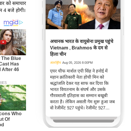
क्रवार को समाचार
म 4 बजे होगी।
अचानक भारत के वायुसेना प्रमुख पहुंचे
Vietnam , Brahmos के दम से
हिला चीन
अंतर्राष्ट्रीय
Aug 05, 2026 8:00PM
एयर चीफ मार्शल एपी सिंह ने हनोई में
महान क्रांतिकारी नेता होची मिन को
श्रद्धांजलि देकर यह साफ कर दिया कि
भारत वियतनाम के संघर्ष और उसके
गौरवशाली इतिहास का सम्मान बखूबी
करता है। लेकिन असली गेम शुरू हुआ जब
वो रेजीमेंट 927 पहुंचे। रेजीमेंट 927
वियतनाम की वायुसेना की रीड है। यहां
एयर चीफ ने सीधे वियतनामी फाइटर
पायलट से बातचीत की। वियतनाम भी सुई