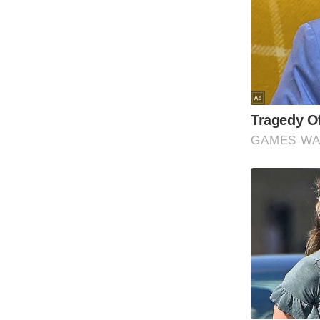
Code Of Ethics
RSS
Our Team
Expert Panel
Loksabhachunav
Android App