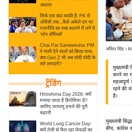
बजट
Hindi
अवतार
खेल
News
सिर्फ एक बंदा काफ़ी है: PK से
क्रिकेट
ओवैसी तक...कैसे अकेले दम पर
Hindi
IPL
राजनीति का रुख बदलने में लगे ये
'लोन वॉरियर्स'
Videos
2026
ANI
क्राइम
Chai Par Sameeksha: PM
अंकित सिंह
। M
ने गाली देने वालों को किया माफ,
ई-पेपर
क्या Gen Z भी अब मोदी मोदी के
मिसाल बेमिसाल
नारे लगाएंगे?
मुख्यमंत्
शख्सियत
करने जा र
यंग इंडिया
ट्रेंडिंग
महत्वपूर्ण 
रहने की म
साहित्य जगत
Hiroshima Day 2026: क्यों
है।
ऑटो वर्ल्ड
मनाया जाता है हिरोशिमा डे?
जानिए परमाणु हमले की पूरी
न्यूज ब्रीफ
कहानी
मनोरंजन जगत
मुख्यमंत्री सि
World Lung Cancer Day:
बॉलीवुड
बीच, कांग्रेस
क्यों तेजी से फैल रहा फेफड़ों का