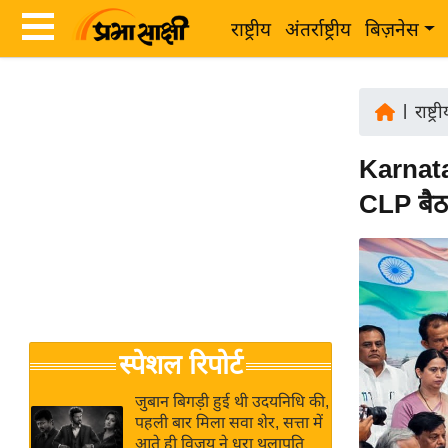
राष्ट्रीय
अंतर्राष्ट्रीय
बिज़नेस
Latest
ता
News
|
राष्ट्र
ज़ा
in
ख
Karnatak
Hindi
ब
CLP बै
र
Hindi
राष्ट्रीय
News
अंतर्राष्ट्रीय
Live
बिज़नेस
उद्योग
Breaking
स्पेशल रिपोर्ट
जगत
News in
विशेषज्ञ
Hindi
जुबान बिगड़ी हुई थी उदयनिधि की,
राय
पहली बार मिला सवा शेर, सत्ता में
आते ही विजय ने धरा थलापति