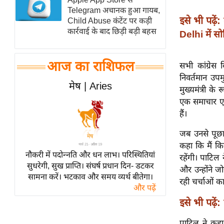
Telegram अचानक हुआ गायब,
स्तंभ
इसे भी पढ़ें:
Child Abuse कंटेंट पर कड़ी
एम.
कार्रवाई के बाद छिड़ी बड़ी बहस
Delhi में सो
आर.
आई.
आज का राशिफल
सभी कांग्रेस
चाय पर
निवर्तमान उपम
समीक्षा
मेष | Aries
मुख्यमंत्री के
धर्म
एक समाचार एजे
ज्योतिष
हैं।
प्रभु
जब उनसे पूछा ग
महिमा/
कहा कि मैं कि
नौकरी में पदोन्नति और धन लाभ। परिस्थितियां
धर्मस्थल
रहेंगी। पाटिल 
सुधरेगी, सुख प्राप्ति। संघर्ष प्रधान दिन- डटकर
और उन्होंने 
व्रत
सामना करें। भटकाव और समय व्यर्थ बीतेगा।
रही चर्चाओं का 
त्योहार
और पढ़ें
राशिफल
इसे भी पढ़ें:
विशेष
पाटिल ने कहा 