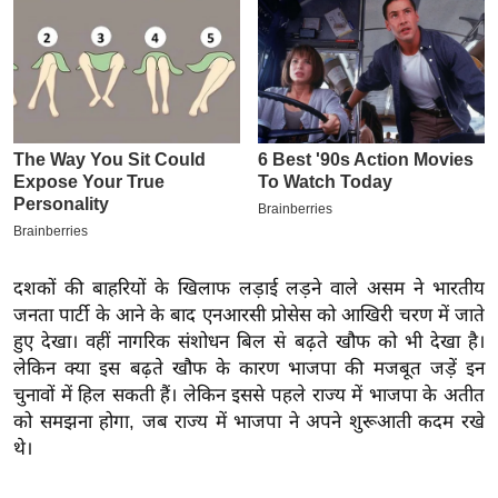
इ
म
ई
-
पे
प
र
मि
सा
दशकों की बाहरियों के खिलाफ लड़ाई लड़ने वाले असम ने भारतीय
ल
जनता पार्टी के आने के बाद एनआरसी प्रोसेस को आखिरी चरण में जाते
हुए देखा। वहीं नागरिक संशोधन बिल से बढ़ते खौफ को भी देखा है।
बे
लेकिन क्या इस बढ़ते खौफ के कारण भाजपा की मजबूत जड़ें इन
मि
चुनावों में हिल सकती हैं। लेकिन इससे पहले राज्य में भाजपा के अतीत
सा
को समझना होगा, जब राज्य में भाजपा ने अपने शुरूआती कदम रखे
ल
थे।
श