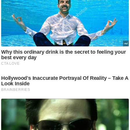
आ
र
.
आ
ई
.
चा
य
प
र
स
मी
क्षा
ध
र्म
ज्यो