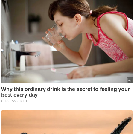
/
फै
श
न
घ
रे
लू
नु
स्खे
प
र्य
ट
न
स्थ
ल
फि