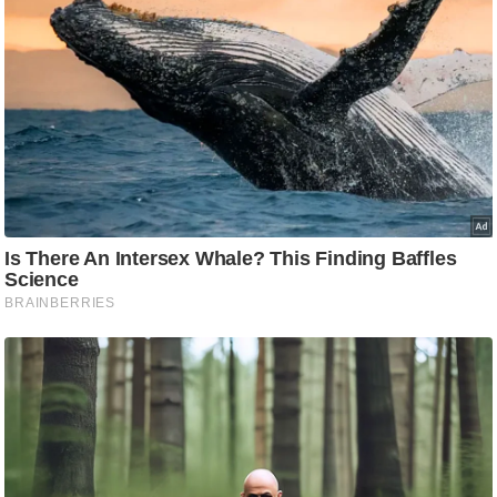
ट
ने
स
मं
त्रा
रि
ले
श
न
शि
प
रा
ज
नी
ति
वि
श्ले