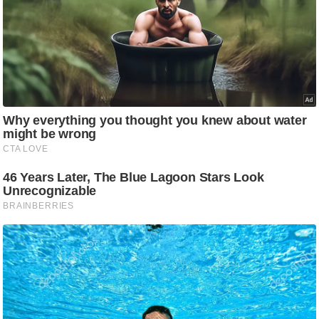
ष
ण
स
म
सा
म
यि
क
मा
तृ
भू
मि
स्तं
भ
ए
म
.