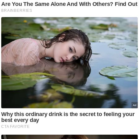
g
N
e
w
s
ला
इ
फ
स्टा
इ
ल
टे
क्नॉ
लॉ
जी
ब्यू
टी