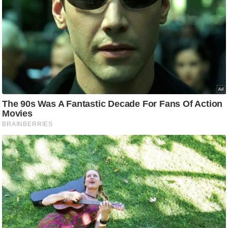
ति
ष
प्र
भु
म
हि
मा
/
ध
र्म
स्थ
ल
व्र
त
त्यो
हा
र