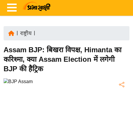
|
राष्ट्रीय
|
ता
Assam BJP: बिखरा विपक्ष, Himanta का
ज़ा
ख
करिश्मा, क्या Assam Election में लगेगी
ब
BJP की हैट्रिक
र
रा
ष्ट्री
य
अं
त
र्रा
ष्ट्री