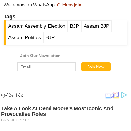
ड
We're now on WhatsApp.
Click to join.
हॉ
Tags
ली
वु
Assam Assembly Election
BJP
Assam BJP
ड
Assam Politics
BJP
फि
ल्म
स
मी
क्षा
B
r
e
a
k
i
n