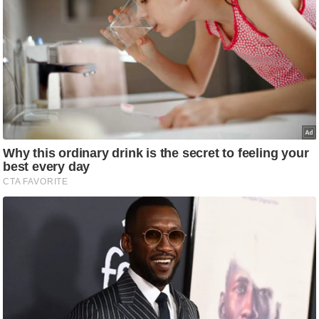
g
N
e
w
s
ला
इ
फ
स्टा
इ
ल
टे
क्नॉ
लॉ
जी
ब्यू
टी