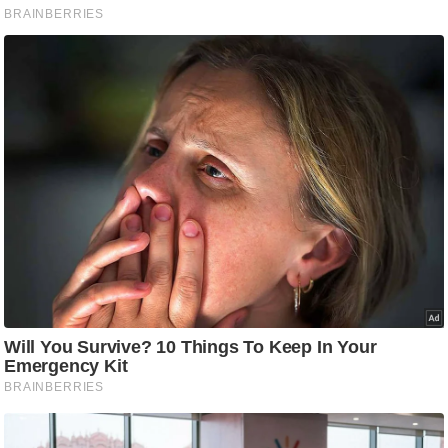
आ
र
.
आ
ई
.
चा
य
प
र
स
मी
क्षा
ध
र्म
ज्यो