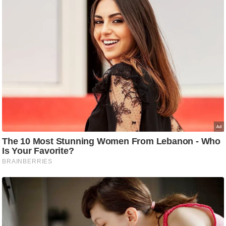
ड
हॉ
ली
वु
ड
फि
ल्म
स
मी
क्षा
B
r
e
a
k
i
n