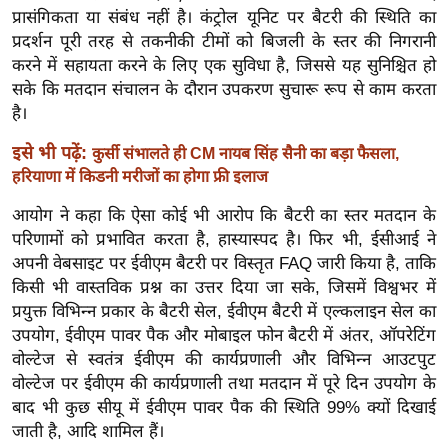
ख्सि
प्रासंगिकता या संबंध नहीं है। कंट्रोल यूनिट पर बैटरी की स्थिति का
य
प्रदर्शन पूरी तरह से तकनीकी टीमों को बिजली के स्तर की निगरानी
त
करने में सहायता करने के लिए एक सुविधा है, जिससे यह सुनिश्चित हो
सके कि मतदान संचालन के दौरान उपकरण सुचारू रूप से काम करता
यं
है।
ग
इं
इसे भी पढ़ें:
कुर्सी संभालते ही CM नायब सिंह सैनी का बड़ा फैसला,
डि
हरियाणा में किडनी मरीजों का होगा फ्री इलाज
या
आयोग ने कहा कि ऐसा कोई भी आरोप कि बैटरी का स्तर मतदान के
सा
परिणामों को प्रभावित करता है, हास्यास्पद है। फिर भी, ईसीआई ने
हि
अपनी वेबसाइट पर ईवीएम बैटरी पर विस्तृत FAQ जारी किया है, ताकि
त्य
किसी भी वास्तविक प्रश्न का उत्तर दिया जा सके, जिसमें विश्वभर में
ज
प्रयुक्त विभिन्न प्रकार के बैटरी सेल, ईवीएम बैटरी में एल्कलाइन सेल का
ग
उपयोग, ईवीएम पावर पैक और मोबाइल फोन बैटरी में अंतर, ऑपरेटिंग
त
वोल्टेज से स्वतंत्र ईवीएम की कार्यप्रणाली और विभिन्न आउटपुट
वोल्टेज पर ईवीएम की कार्यप्रणाली तथा मतदान में पूरे दिन उपयोग के
ऑ
बाद भी कुछ सीयू में ईवीएम पावर पैक की स्थिति 99% क्यों दिखाई
टो
जाती है, आदि शामिल हैं।
व