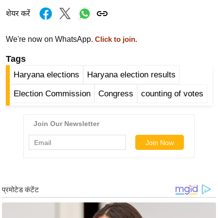
र्ल्ड
शेयर करें
न्यू
ज
We're now on WhatsApp.
Click to join.
ब्री
Tags
फ
Haryana elections
Haryana election results
म
नो
Election Commission
Congress
counting of votes
रं
ज
न
ज
ग
त
बॉ
ली
वु