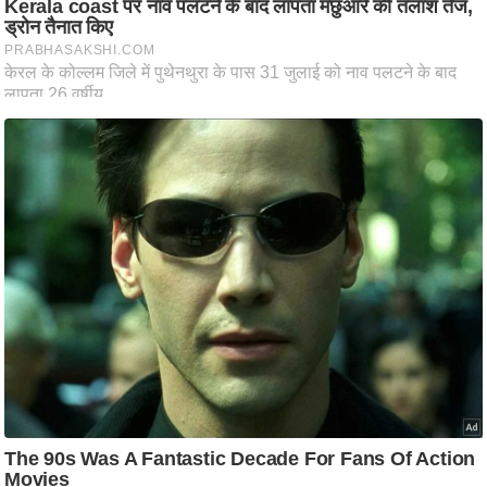
ष
ण
स
म
सा
म
यि
क
मा
तृ
भू
मि
स्तं
भ
ए
म
.