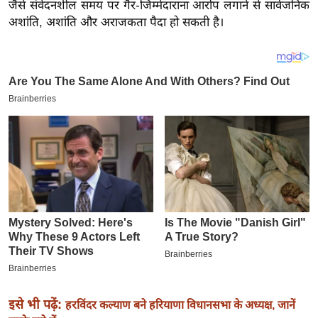
य
जैसे संवेदनशील समय पर गैर-जिम्मेदाराना आरोप लगाने से सार्वजनिक
अशांति, अशांति और अराजकता पैदा हो सकती है।
ब
ज
ट
खे
ल
क्रि
के
ट
I
P
L
2
0
2
6
इसे भी पढ़ें:
हरविंदर कल्याण बने हरियाणा विधानसभा के अध्यक्ष, जानें
क्रा