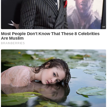
/
फै
श
न
घ
रे
लू
नु
स्खे
प
र्य
ट
न
स्थ
ल
फि