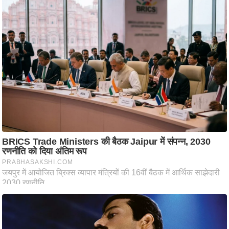
ति
ष
प्र
भु
म
हि
मा
/
ध
र्म
स्थ
ल
व्र
त
त्यो
हा
र