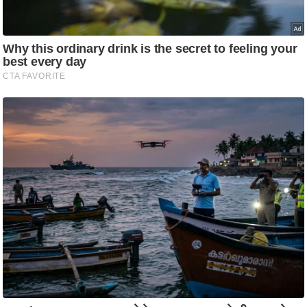
ट
ने
स
मं
त्रा
रि
ले
श
न
शि
प
रा
ज
नी
ति
वि
श्ले