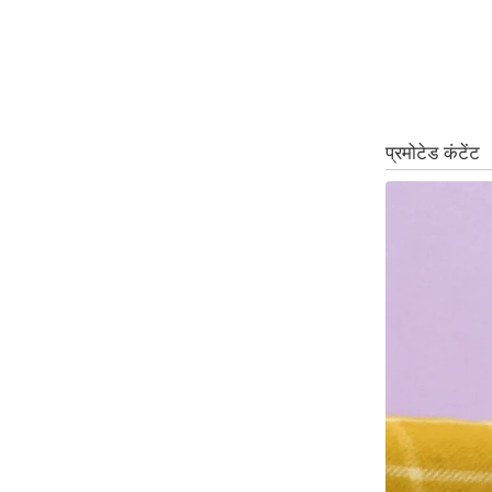
ऑडियो
इंफ़ोग्राफ़िक
राज्यों से
शहरों से
वेब स्टोरी
कार्टून
Short
Videos
iOS App
About us
Contact Editor
Advertise
Privacy Policy
Grievance
Redressal