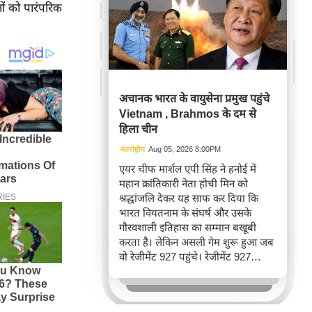
नों को पारंपरिक
अचानक भारत के वायुसेना प्रमुख पहुंचे
Vietnam , Brahmos के दम से
हिला चीन
अंतर्राष्ट्रीय
Aug 05, 2026 8:00PM
एयर चीफ मार्शल एपी सिंह ने हनोई में
महान क्रांतिकारी नेता होची मिन को
श्रद्धांजलि देकर यह साफ कर दिया कि
भारत वियतनाम के संघर्ष और उसके
गौरवशाली इतिहास का सम्मान बखूबी
करता है। लेकिन असली गेम शुरू हुआ जब
वो रेजीमेंट 927 पहुंचे। रेजीमेंट 927
वियतनाम की वायुसेना की रीड है। यहां
एयर चीफ ने सीधे वियतनामी फाइटर
पायलट से बातचीत की। वियतनाम भी सुई