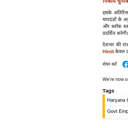
निकाय चुनाव
विश्लेषण
ट्रेंडिंग
इसके अतिरिक्त
मापदंडों के अन
Q
और ब्लॉक स्तर
u
प्रदर्शित करेगी
i
देशभर की राज
c
केवल प
Hindi
k
L
शेयर करें
i
n
We're now 
k
s
Tags
विधानसभा
Haryana 
चुनाव
Govt Emp
फोटो
वीडियो