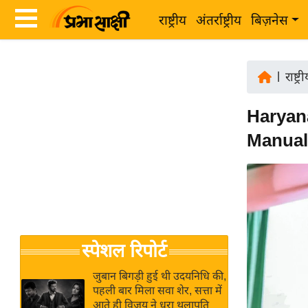
राष्ट्रीय
अंतर्राष्ट्रीय
बिज़नेस
Latest
ता
News
|
राष्ट्र
ज़ा
in
ख
Haryana 
Hindi
ब
Manual 
र
Hindi
राष्ट्रीय
News
अंतर्राष्ट्रीय
Live
बिज़नेस
उद्योग
Breaking
स्पेशल रिपोर्ट
जगत
News in
विशेषज्ञ
Hindi
जुबान बिगड़ी हुई थी उदयनिधि की,
राय
पहली बार मिला सवा शेर, सत्ता में
आते ही विजय ने धरा थलापति