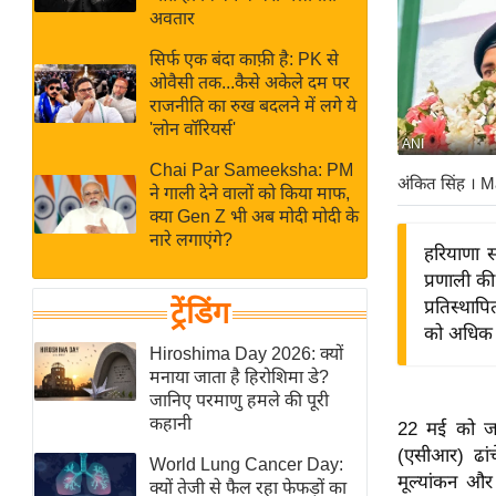
बजट
Hindi
अवतार
खेल
News
सिर्फ एक बंदा काफ़ी है: PK से
क्रिकेट
ओवैसी तक...कैसे अकेले दम पर
Hindi
IPL
राजनीति का रुख बदलने में लगे ये
'लोन वॉरियर्स'
Videos
2026
ANI
क्राइम
Chai Par Sameeksha: PM
अंकित सिंह
। M
ने गाली देने वालों को किया माफ,
ई-पेपर
क्या Gen Z भी अब मोदी मोदी के
मिसाल बेमिसाल
नारे लगाएंगे?
हरियाणा स
शख्सियत
प्रणाली क
यंग इंडिया
ट्रेंडिंग
प्रतिस्था
को अधिक व
साहित्य जगत
Hiroshima Day 2026: क्यों
ऑटो वर्ल्ड
मनाया जाता है हिरोशिमा डे?
जानिए परमाणु हमले की पूरी
न्यूज ब्रीफ
कहानी
22 मई को जार
मनोरंजन जगत
(एसीआर) ढांच
World Lung Cancer Day:
बॉलीवुड
मूल्यांकन और
क्यों तेजी से फैल रहा फेफड़ों का