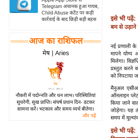
Telegram अचानक हुआ गायब,
स्तंभ
Child Abuse कंटेंट पर कड़ी
एम.
इसे भी पढ़ें:
कार्रवाई के बाद छिड़ी बड़ी बहस
आर.
बम से उड़ान
आई.
आज का राशिफल
चाय पर
नई प्रणाली के 
समीक्षा
मेष | Aries
मापने योग्य 
धर्म
मिलेगा। विज्ञ
प्रस्तुत करने
ज्योतिष
को निपटाया ज
प्रभु
महिमा/
मैनुअल एसीआ
नौकरी में पदोन्नति और धन लाभ। परिस्थितियां
धर्मस्थल
ऑनलाइन प्लेट
सुधरेगी, सुख प्राप्ति। संघर्ष प्रधान दिन- डटकर
किया जाने वाल
व्रत
सामना करें। भटकाव और समय व्यर्थ बीतेगा।
जोड़ेगा। यह 
त्योहार
और पढ़ें
समय में मूल्य
राशिफल
इसे भी पढ़ें:
विशेष