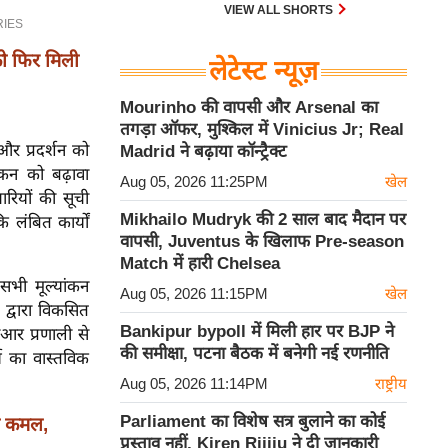
30 एम के भी उड़ाता है और भारत के पास
VIEW ALL SHORTS
इसका सबसे बड़ा बेड़ा है।
 फिर मिली
लेटेस्ट न्यूज़
Mourinho की वापसी और Arsenal का
तगड़ा ऑफर, मुश्किल में Vinicius Jr; Real
 और प्रदर्शन को
Madrid ने बढ़ाया कॉन्ट्रैक्ट
ंकन को बढ़ावा
Aug 05, 2026 11:25PM
खेल
ारियों की सूची
Mikhailo Mudryk की 2 साल बाद मैदान पर
 लंबित कार्यों
वापसी, Juventus के खिलाफ Pre-season
Match में हारी Chelsea
भी मूल्यांकन
Aug 05, 2026 11:15PM
खेल
द्वारा विकसित
Bankipur bypoll में मिली हार पर BJP ने
ीआर प्रणाली से
की समीक्षा, पटना बैठक में बनेगी नई रणनीति
य का वास्तविक
Aug 05, 2026 11:14PM
राष्ट्रीय
Parliament का विशेष सत्र बुलाने का कोई
 कमल,
प्रस्ताव नहीं, Kiren Rijiju ने दी जानकारी