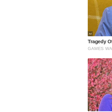
Code Of Ethics
RSS
Our Team
Expert Panel
Loksabhachunav
Android App