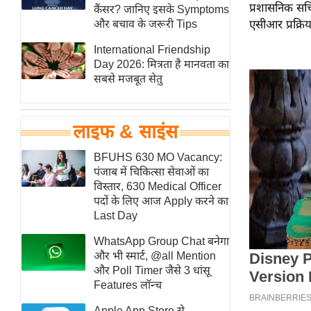
प्रशासनिक सचिव
हॉलीवुड
कैंसर? जानिए इसके Symptoms
और बचाव के जरूरी Tips
एसीआर प्रक्रिया
फिल्म समीक्षा
International Friendship
Breaking
Day 2026: मित्रता है मानवता का
News
सबसे मजबूत सेतु
लाइफस्टाइल
टेक्नॉलॉजी
लाइफ & साइंस
ब्यूटी/फैशन
घरेलू नुस्खे
BFUHS 630 MO Vacancy:
पंजाब में चिकित्सा सेवाओं का
पर्यटन स्थल
विस्तार, 630 Medical Officer
फिटनेस मंत्रा
पदों के लिए आज Apply करने का
Last Day
रिलेशनशिप
WhatsApp Group Chat बनेगा
राजनीति
और भी स्मार्ट, @all Mention
विश्लेषण
और Poll Timer जैसे 3 धांसू
समसामयिक
Features लॉन्च
मातृभूमि
Apple App Store से