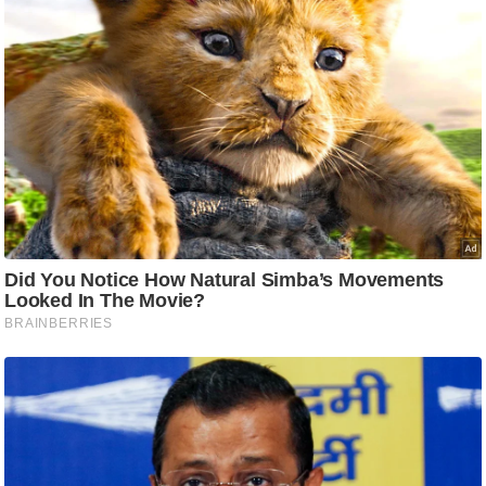
ति
ष
प्र
भु
म
हि
मा
/
ध
र्म
स्थ
ल
व्र
त
त्यो
हा
र