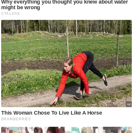
ष
ण
स
म
सा
म
यि
क
मा
तृ
भू
मि
स्तं
भ
ए
म
.