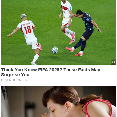
ड
हॉ
ली
वु
ड
फि
ल्म
स
मी
क्षा
B
r
e
a
k
i
n