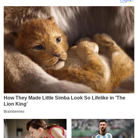
य
ब
ज
ट
खे
ल
क्रि
के
ट
I
P
L
2
0
2
6
क्रा