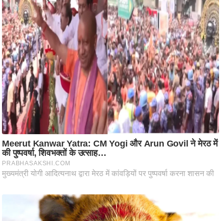
आ
र
.
आ
ई
.
चा
य
प
र
स
मी
क्षा
ध
र्म
ज्यो