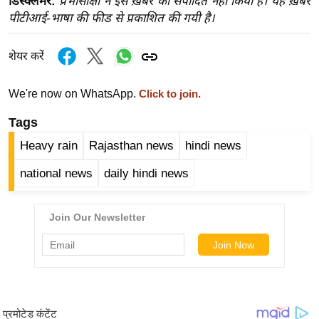
डिस्क्लेमर:
प्रभासाक्षी ने इस ख़बर को संपादित नहीं किया है। यह ख़बर
ख्सि
पीटीआई-भाषा की फीड से प्रकाशित की गयी है।
य
त
शेयर करें
यं
ग
We're now on WhatsApp.
Click to join.
इं
डि
Tags
या
Heavy rain
Rajasthan news
hindi news
सा
national news
daily hindi news
हि
त्य
ज
ग
त
ऑ
टो
व