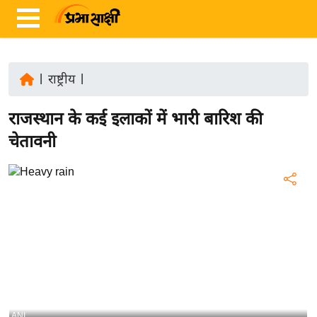
|
राष्ट्रीय
|
ता
राजस्थान के कई इलाकों में भारी बारिश की
ज़ा
ख
चेतावनी
ब
र
रा
ष्ट्री
य
अं
त
र्रा
ष्ट्री
ANI