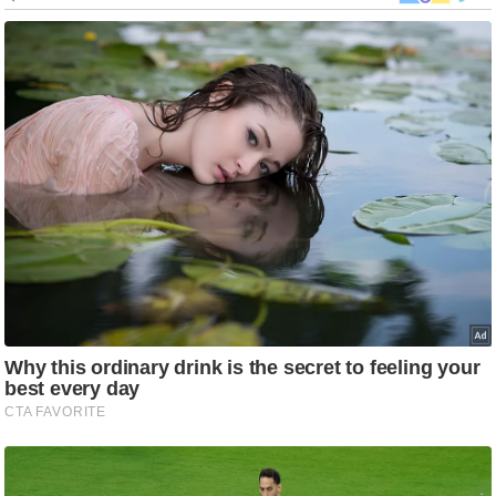
र्ल्ड
न्यू
ज
ब्री
फ
म
नो
रं
ज
न
ज
ग
त
बॉ
ली
वु