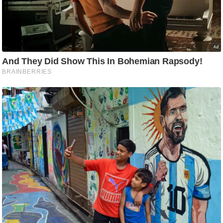
/
फै
श
न
घ
रे
लू
नु
स्खे
प
र्य
ट
न
स्थ
ल
फि