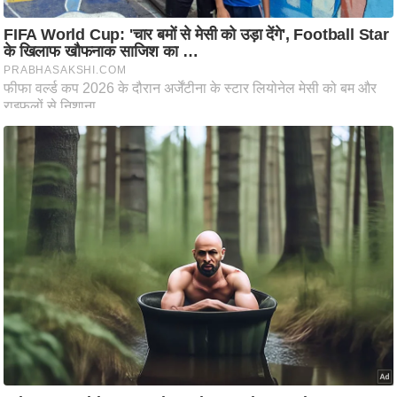
ट
ने
स
मं
त्रा
रि
ले
श
न
शि
प
रा
ज
नी
ति
वि
श्ले