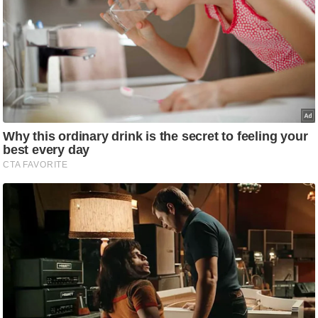
g
N
e
w
s
ला
इ
फ
स्टा
इ
ल
टे
क्नॉ
लॉ
जी
ब्यू
टी