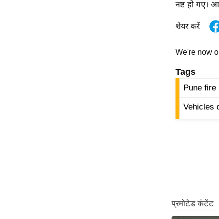
विश्लेषण
नष्ट हो गए। 
ट्रेंडिंग
शेयर करें
Q
We're now 
u
i
Tags
c
Pune fire
k
L
Vehicles 
i
n
k
s
विधानसभा
चुनाव
फोटो
वीडियो