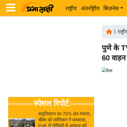
राष्ट्रीय
अंतर्राष्ट्रीय
बिज़नेस
Latest
ता
News
|
राष्ट्र
ज़ा
in
ख
पुणे के 
Hindi
ब
60 वाहन
र
Hindi
राष्ट्रीय
News
अंतर्राष्ट्रीय
Live
बिज़नेस
उद्योग
Breaking
स्पेशल रिपोर्ट
जगत
News in
विशेषज्ञ
Hindi
बलूचिस्तान का 70% क्षेत्र गंवाया,
राय
खैबर को तालिबान ने कब्जाया,
PoK में गोलियों से आवाज को