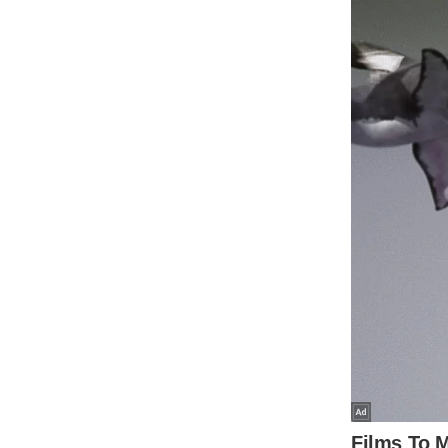
ऑडियो
इंफ़ोग्राफ़िक
राज्यों से
शहरों से
वेब स्टोरी
कार्टून
Short
Videos
iOS App
About us
Contact Editor
Advertise
Privacy Policy
Grievance
Redressal