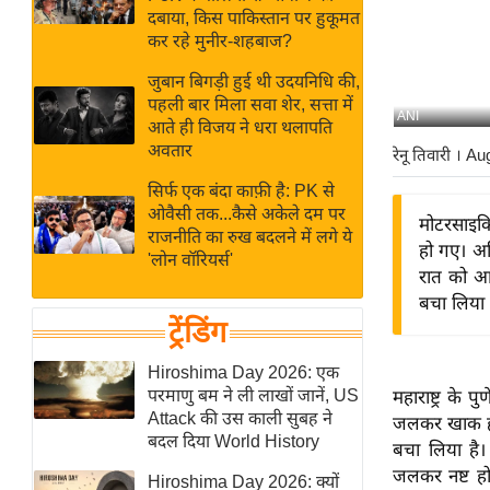
बजट
Hindi
दबाया, किस पाकिस्तान पर हुकूमत
खेल
News
कर रहे मुनीर-शहबाज?
क्रिकेट
जुबान बिगड़ी हुई थी उदयनिधि की,
Hindi
IPL
पहली बार मिला सवा शेर, सत्ता में
ANI
आते ही विजय ने धरा थलापति
Videos
2026
अवतार
रेनू तिवारी
। Au
क्राइम
सिर्फ एक बंदा काफ़ी है: PK से
ई-पेपर
ओवैसी तक...कैसे अकेले दम पर
मोटरसाइक
मिसाल बेमिसाल
राजनीति का रुख बदलने में लगे ये
हो गए। अध
'लोन वॉरियर्स'
शख्सियत
रात को आग
यंग इंडिया
बचा लिया
ट्रेंडिंग
साहित्य जगत
ऑटो वर्ल्ड
Hiroshima Day 2026: एक
परमाणु बम ने ली लाखों जानें, US
महाराष्ट्र क
न्यूज ब्रीफ
Attack की उस काली सुबह ने
जलकर खाक हो ग
मनोरंजन जगत
बदल दिया World History
बचा लिया है
बॉलीवुड
जलकर नष्ट हो
Hiroshima Day 2026: क्यों