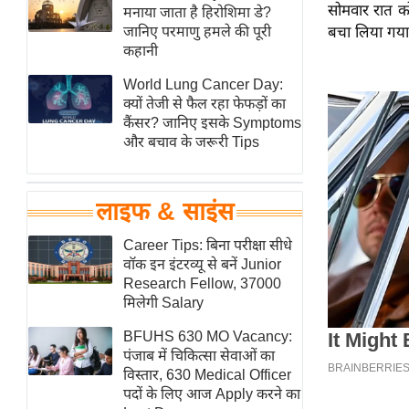
सोमवार रात को
हॉलीवुड
मनाया जाता है हिरोशिमा डे?
जानिए परमाणु हमले की पूरी
बचा लिया गया
फिल्म समीक्षा
कहानी
Breaking
World Lung Cancer Day:
News
क्यों तेजी से फैल रहा फेफड़ों का
लाइफस्टाइल
कैंसर? जानिए इसके Symptoms
और बचाव के जरूरी Tips
टेक्नॉलॉजी
ब्यूटी/फैशन
घरेलू नुस्खे
लाइफ & साइंस
पर्यटन स्थल
Career Tips: बिना परीक्षा सीधे
फिटनेस मंत्रा
वॉक इन इंटरव्यू से बनें Junior
Research Fellow, 37000
रिलेशनशिप
मिलेगी Salary
राजनीति
BFUHS 630 MO Vacancy:
विश्लेषण
पंजाब में चिकित्सा सेवाओं का
समसामयिक
विस्तार, 630 Medical Officer
पदों के लिए आज Apply करने का
मातृभूमि