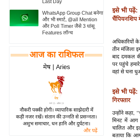
Last Day
स्तंभ
इसे भी पढ़ें:
WhatsApp Group Chat बनेगा
एम.
चैंपियनशिप मे
और भी स्मार्ट, @all Mention
आर.
और Poll Timer जैसे 3 धांसू
Features लॉन्च
आई.
अधिकारियों क
चाय पर
तीन मंजिला इम
समीक्षा
आज का राशिफल
बाद दमकल की 
धर्म
पर पहुंचे हमा
मेष | Aries
ज्योतिष
वहां से घना ध
प्रभु
महिमा/
इसे भी पढ़ें:
धर्मस्थल
गिरफ्तार
व्रत
नौकरी पक्की होगी। व्यापारिक साझेदारी में
उन्होंने कहा,
त्योहार
कड़ी नजर रखें। संतान की उन्नति से प्रसन्नता।
मिनट में आग 
अशुभ समाचार, धन हानि और दुर्घटना।
राशिफल
चालित और इलेक
और पढ़ें
विशेष
बताया कि आग स