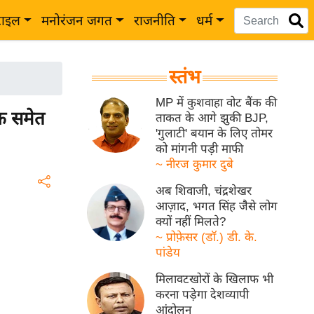
टाइल
मनोरंजन जगत
राजनीति
धर्म
स्तंभ
MP में कुशवाहा वोट बैंक की
िक समेत
ताकत के आगे झुकी BJP,
'गुलाटी' बयान के लिए तोमर
को मांगनी पड़ी माफी
~ नीरज कुमार दुबे
अब शिवाजी, चंद्रशेखर
आज़ाद, भगत सिंह जैसे लोग
क्यों नहीं मिलते?
~ प्रोफ़ेसर (डॉ.) डी. के.
पांडेय
मिलावटखोरों के खिलाफ भी
करना पड़ेगा देशव्यापी
आंदोलन