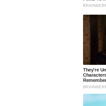
Code Of Ethics
RSS
Our Team
Expert Panel
Loksabhachunav
Android App