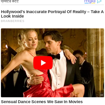
र्ल्ड
न्यू
ज
ब्री
फ
म
नो
रं
ज
न
ज
ग
त
बॉ
ली
वु