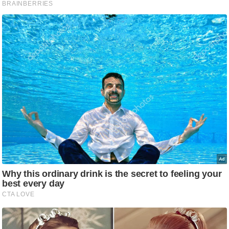
ड
हॉ
ली
वु
ड
फि
ल्म
स
मी
क्षा
B
r
e
a
k
i
n