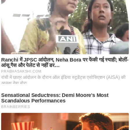
/
फै
श
न
घ
रे
लू
नु
स्खे
प
र्य
ट
न
स्थ
ल
फि