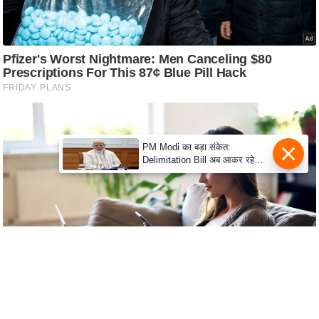
C
o
n
t
a
c
t
PM Modi का बड़ा संकेत:
E
Delimitation Bill अब आकर रहेगा!
d
NDA के पास पूरा संख्या बल
i
t
o
r
A
d
v