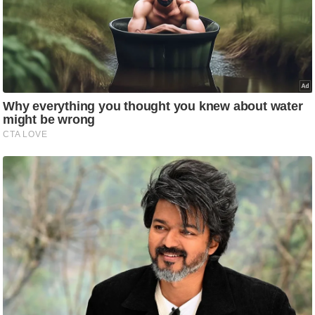
आ
र
.
आ
ई
.
चा
य
प
र
स
मी
क्षा
ध
र्म
ज्यो