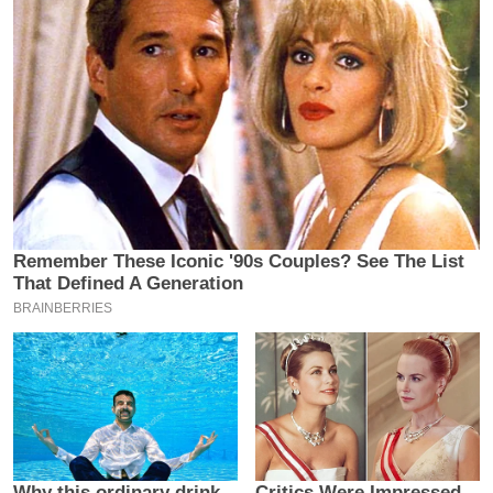
य
ब
ज
ट
खे
ल
क्रि
के
ट
I
P
L
2
0
2
6
क्रा