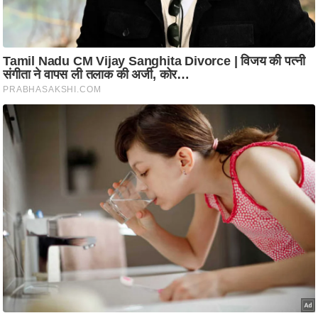
ति
ष
प्र
भु
म
हि
मा
/
ध
र्म
स्थ
ल
व्र
त
त्यो
हा
र