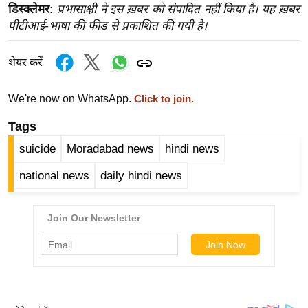
ख्सि
डिस्क्लेमर:
प्रभासाक्षी ने इस ख़बर को संपादित नहीं किया है। यह ख़बर
य
पीटीआई-भाषा की फीड से प्रकाशित की गयी है।
त
यं
शेयर करें
ग
इं
We're now on WhatsApp.
Click to join.
डि
Tags
या
suicide
Moradabad news
hindi news
सा
हि
national news
daily hindi news
त्य
ज
ग
त
ऑ
टो
व