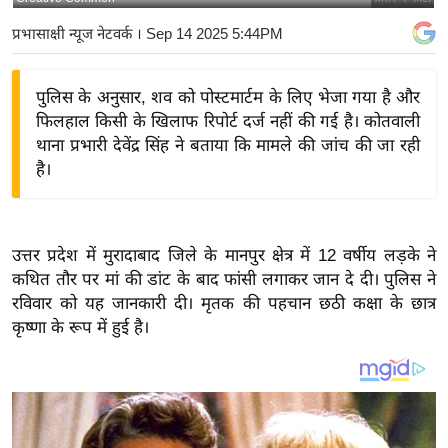
य
प्रभासाक्षी न्यूज नेटवर्क
। Sep 14 2025 5:44PM
बि
ज़
पुलिस के अनुसार, शव को पोस्टमार्टम के लिए भेजा गया है और
ने
फिलहाल किसी के खिलाफ रिपोर्ट दर्ज नहीं की गई है। कोतवाली
स
थाना प्रभारी देवेंद्र सिंह ने बताया कि मामले की जांच की जा रही
उ
है।
द्यो
ग
ज
उत्तर प्रदेश में मुरादाबाद जिले के मानपुर क्षेत्र में 12 वर्षीय लड़के ने
ग
कथित तौर पर मां की डांट के बाद फांसी लगाकर जान दे दी। पुलिस ने
त
रविवार को यह जानकारी दी। मृतक की पहचान छठी कक्षा के छात्र
वि
कृष्णा के रूप में हुई है।
शे
ष
ज्ञ
रा