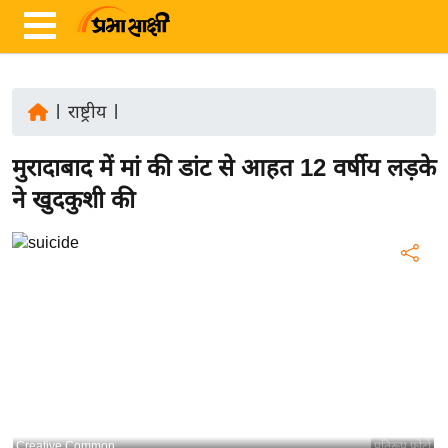
|
राष्ट्रीय
|
ता
मुरादाबाद में मां की डांट से आहत 12 वर्षीय लड़के
ज़ा
ख
ने खुदकुशी की
ब
र
रा
ष्ट्री
य
अं
त
र्रा
ष्ट्री
Creative Common
प्रतिरूप फोटो