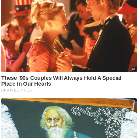
ट
ने
स
मं
त्रा
रि
ले
श
न
शि
प
रा
ज
नी
ति
वि
श्ले