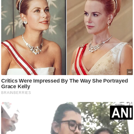
g
N
e
w
s
ला
इ
फ
स्टा
इ
ल
टे
क्नॉ
लॉ
जी
ब्यू
टी