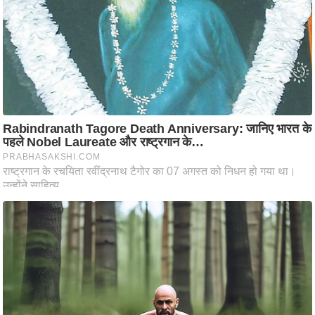
ष
ण
स
म
सा
म
यि
क
मा
तृ
भू
मि
स्तं
भ
ए
म
.