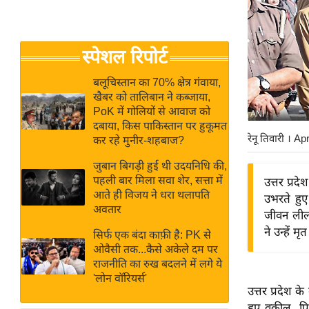
बजट
Hindi
खेल
News
क्रिकेट
स्पेशल रिपोर्ट
Hindi
IPL
Videos
2026
बलूचिस्तान का 70% क्षेत्र गंवाया,
खैबर को तालिबान ने कब्जाया,
क्राइम
PoK में गोलियों से आवाज को
ANI
ई-पेपर
दबाया, किस पाकिस्तान पर हुकूमत
रेनू तिवारी
। Ap
कर रहे मुनीर-शहबाज?
मिसाल बेमिसाल
जुबान बिगड़ी हुई थी उदयनिधि की,
शख्सियत
पहली बार मिला सवा शेर, सत्ता में
उत्तर प्र
यंग इंडिया
आते ही विजय ने धरा थलापति
उभरते हुए
अवतार
साहित्य जगत
जीवन लीला
ने उन्हें 
ऑटो वर्ल्ड
सिर्फ एक बंदा काफ़ी है: PK से
ओवैसी तक...कैसे अकेले दम पर
न्यूज ब्रीफ
राजनीति का रुख बदलने में लगे ये
मनोरंजन जगत
'लोन वॉरियर्स'
उत्तर प्रदेश 
बॉलीवुड
हुए वकील, प्