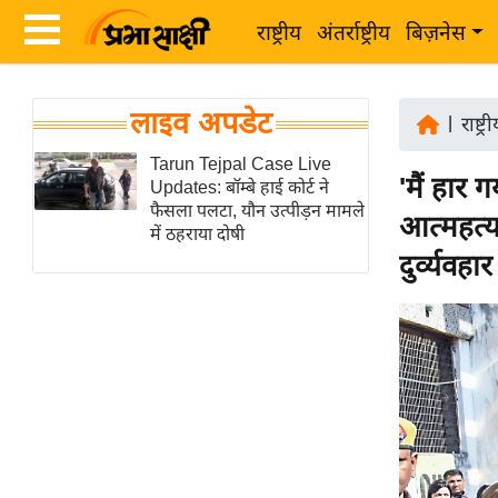
राष्ट्रीय
अंतर्राष्ट्रीय
बिज़नेस
Latest
ता
लाइव अपडेट
News
|
राष्ट्र
ज़ा
in
Tarun Tejpal Case Live
ख
'मैं हार 
Updates: बॉम्बे हाई कोर्ट ने
Hindi
ब
फैसला पलटा, यौन उत्पीड़न मामले
आत्महत्य
र
में ठहराया दोषी
Hindi
दुर्व्यवहार
राष्ट्रीय
News
अंतर्राष्ट्रीय
Live
बिज़नेस
उद्योग
Breaking
जगत
News in
विशेषज्ञ
Hindi
राय