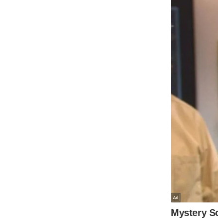
Code Of Ethics
RSS
Our Team
Expert Panel
Loksabhachunav
Android App