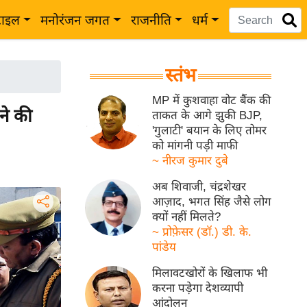
टाइल
मनोरंजन जगत
राजनीति
धर्म
स्तंभ
MP में कुशवाहा वोट बैंक की
ने की
ताकत के आगे झुकी BJP,
'गुलाटी' बयान के लिए तोमर
को मांगनी पड़ी माफी
~ नीरज कुमार दुबे
अब शिवाजी, चंद्रशेखर
आज़ाद, भगत सिंह जैसे लोग
क्यों नहीं मिलते?
~ प्रोफ़ेसर (डॉ.) डी. के.
पांडेय
मिलावटखोरों के खिलाफ भी
करना पड़ेगा देशव्यापी
आंदोलन