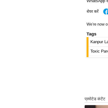
WhatsApp स्ट
ऑडियो
शेयर करें
इंफ़ोग्राफ़िक
राज्यों से
We're now 
शहरों से
Tags
वेब स्टोरी
Kanpur L
कार्टून
Short
Toxic Par
Videos
iOS App
About us
Contact Editor
Advertise
Privacy Policy
Grievance
Redressal