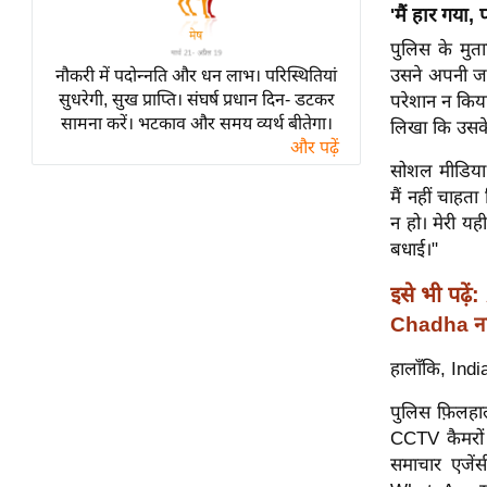
विश्लेषण
'मैं हार गया,
ट्रेंडिंग
पुलिस के मुत
उसने अपनी जा
नौकरी में पदोन्नति और धन लाभ। परिस्थितियां
Q
सुधरेगी, सुख प्राप्ति। संघर्ष प्रधान दिन- डटकर
परेशान न किय
सामना करें। भटकाव और समय व्यर्थ बीतेगा।
u
लिखा कि उसके
और पढ़ें
i
सोशल मीडिया प
c
मैं नहीं चाहत
k
न हो। मेरी यह
L
बधाई।"
i
n
इसे भी पढ़ें:
k
Chadha नही
s
हालाँकि, India
विधानसभा
चुनाव
पुलिस फ़िलहाल
CCTV कैमरों 
फोटो
समाचार एजेंस
वीडियो