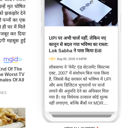
्हें मृत घोषित
 को झकझोर देने
ो पन्नों का एक
 ही घर में मिले
 मजबूर कर दिया
UPI पर अभी चार्ज नहीं, लेकिन नए
गी महसूस हुई
कानून से बदल गया भविष्य का रास्ता:
Lok Sabha ने पास किया Bill
राष्ट्रीय
Aug 06, 2026 4:54PM
लोकसभा ने 'पेमेंट एंड सेटलमेंट सिस्टम्स
एक्ट, 2007' में संशोधन बिल पास किया
है, जिससे केंद्र सरकार को भविष्य में UPI
और अन्य डिजिटल भुगतानों पर चार्ज
लगाने की अनुमति देने का अधिकार मिल
गया है। यह विधेयक तत्काल कोई शुल्क
नहीं लगाएगा, बल्कि बैंकों पर MDR
वसूलने की कानूनी रोक हटाता है, जो
ऑनलाइन भुगतान के नियमों में संभावित
बदलाव का संकेत है।