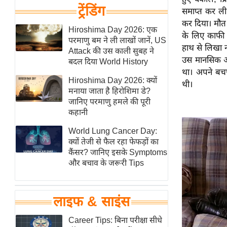
हॉलीवुड
ट्रेंडिंग
समाप्त कर ली।
फिल्म समीक्षा
कर दिया। मौत 
Hiroshima Day 2026: एक
के लिए काफी ह
Breaking
परमाणु बम ने ली लाखों जानें, US
हाथ से लिखा नो
News
Attack की उस काली सुबह ने
उस मानसिक और 
बदल दिया World History
लाइफस्टाइल
था।
अपने बचपन
Hiroshima Day 2026: क्यों
टेक्नॉलॉजी
थी।
मनाया जाता है हिरोशिमा डे?
ब्यूटी/फैशन
जानिए परमाणु हमले की पूरी
कहानी
घरेलू नुस्खे
पर्यटन स्थल
World Lung Cancer Day:
क्यों तेजी से फैल रहा फेफड़ों का
फिटनेस मंत्रा
कैंसर? जानिए इसके Symptoms
रिलेशनशिप
और बचाव के जरूरी Tips
राजनीति
विश्लेषण
लाइफ & साइंस
समसामयिक
Career Tips: बिना परीक्षा सीधे
मातृभूमि