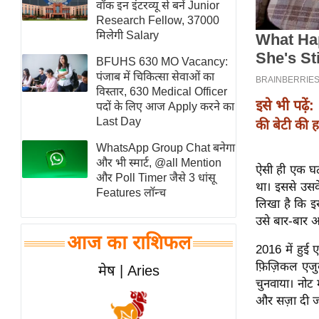
वॉक इन इंटरव्यू से बनें Junior
स्तंभ
Research Fellow, 37000
मिलेगी Salary
एम.
आर.
BFUHS 630 MO Vacancy:
आई.
पंजाब में चिकित्सा सेवाओं का
विस्तार, 630 Medical Officer
चाय पर
इसे भी पढ़ें:
पदों के लिए आज Apply करने का
समीक्षा
Last Day
की बेटी की 
धर्म
WhatsApp Group Chat बनेगा
ज्योतिष
और भी स्मार्ट, @all Mention
ऐसी ही एक घट
और Poll Timer जैसे 3 धांसू
प्रभु
था। इससे उसके
Features लॉन्च
महिमा/
लिखा है कि इ
उसे बार-बार 
धर्मस्थल
आज का राशिफल
व्रत
2016 में हुई 
त्योहार
फ़िज़िकल एजु
मेष | Aries
चुनवाया। नोट
राशिफल
और सज़ा दी ज
विशेष