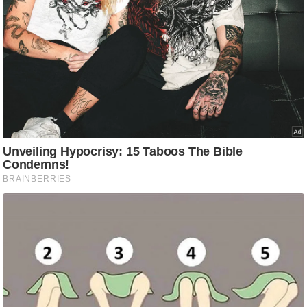
/
फै
श
न
घ
रे
लू
नु
स्खे
प
र्य
ट
न
स्थ
ल
फि