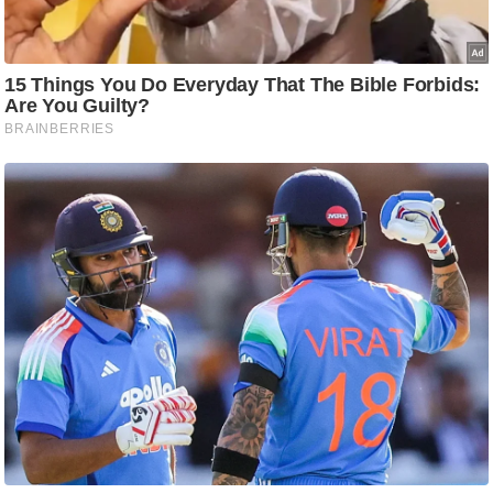
ष
ण
स
म
सा
म
यि
क
मा
तृ
भू
मि
स्तं
भ
ए
म
.