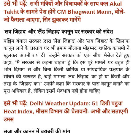
ख्सि
इसे भी पढ़ें:
सभी मंत्रियों और विधायकों के साथ कल Akal
य
Takht के सामने पेश होंगे CM Bhagwant Mann, बोले-
त
जो फैसला आएगा, सिर झुकाकर मानेंगे
यं
'लव जिहाद' और 'लैंड जिहाद' कानून पर सरकार को संदेश
ग
पश्चिम बंगाल सरकार द्वारा 'लैंड जिहाद' और 'लव जिहाद' के खिलाफ
इं
कानून लाने के प्रस्ताव पर भी इमाम मौलाना मोहम्मद शफीक कासमी ने
डि
खुलकर अपनी राय दी। उन्होंने सरकार को एक सीधा मैसेज देते हुए
या
कहा, "मैं सरकार से कहना चाहता हूं कि इस पूरे मामले पर बहुत ही
सा
शांत दिमाग से और बिना किसी धार्मिक या सांप्रदायिक पक्षपात के
हि
सोचने की जरूरत है, चाहे मामला 'लव जिहाद' का हो या किसी और
त्य
तरह के 'जिहाद' का।" उन्होंने कहा कि सरकार के पास कानून बनाने का
ज
पूरा अधिकार है, लेकिन इसमें भेदभाव नहीं होना चाहिए।
ग
इसे भी पढ़ें:
Delhi Weather Update: 51 डिग्री पहुंचा
त
Heat Index, मौसम विभाग की चेतावनी- अभी और सताएगी
ऑ
उमस
टो
व
सजा और कानून में बराबरी की मांग