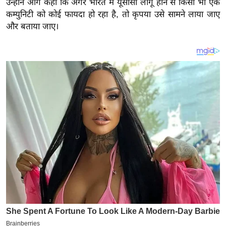
उन्होंने आगे कहा कि अगर भारत में यूसीसी लागू होने से किसी भी एक
य
कम्युनिटी को कोई फायदा हो रहा है, तो कृपया उसे सामने लाया जाए
ब
और बताया जाए।
ज
ट
खे
ल
क्रि
के
ट
I
P
L
2
0
2
6
क्रा