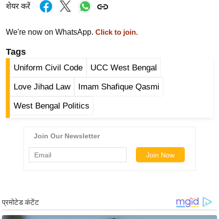
ड
शेयर करें
हॉ
ली
We're now on WhatsApp.
Click to join.
वु
Tags
ड
Uniform Civil Code
UCC West Bengal
फि
ल्म
Love Jihad Law
Imam Shafique Qasmi
स
West Bengal Politics
मी
क्षा
B
r
e
a
k
i
n