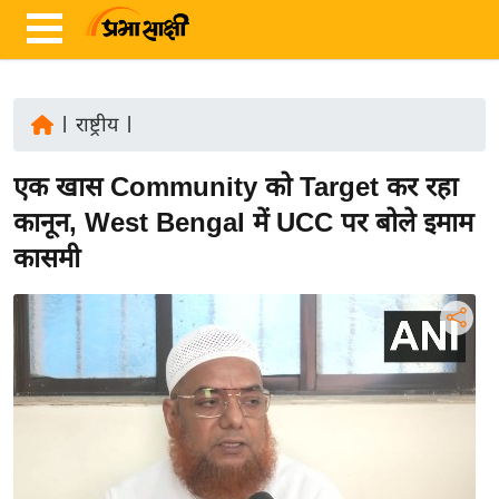
|
राष्ट्रीय
|
ता
एक खास Community को Target कर रहा
ज़ा
ख
कानून, West Bengal में UCC पर बोले इमाम
ब
कासमी
र
रा
ष्ट्री
य
अं
त
र्रा
ष्ट्री