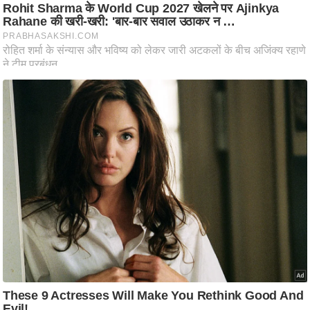
आ
र
.
आ
ई
.
चा
य
प
र
स
मी
क्षा
ध
र्म
ज्यो