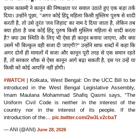
र्ल्ड
इमाम कासमी ने कानून की निष्पक्षता पर सवाल उठाते हुए एक बड़ा तर्क
न्यू
दिया। उन्होंने पूछा, "अगर कोई हिंदू महिला किसी मुस्लिम पुरुष से शादी
ज
करती है, तो उसे तुरंत 'लव जिहाद' का नाम दे दिया जाता है, लेकिन तब
क्या होता है जब कोई हिंदू पुरुष किसी मुस्लिम महिला से शादी करता
ब्री
है? क्या उस स्थिति के लिए भी ऐसा ही कानून बनाया जाएगा, और क्या
फ
उसमें भी बिल्कुल वही सजा दी जाएगी?" उन्होंने साफ शब्दों में कहा कि
म
अगर दोनों ही मामलों में सजा और कानून पूरी तरह से एक समान रहते
नो
हैं, तो सरकार शौक से ऐसा कानून आगे बढ़ा सकती है, इस पर उन्हें या
रं
किसी को कोई आपत्ति नहीं होगी।
ज
| Kolkata, West Bengal: On the UCC Bill to be
#WATCH
न
introduced in the West Bengal Legislative Assembly,
ज
Imam Maulana Mohammad Shafiq Qasmi says, “The
ग
Uniform Civil Code is neither in the interest of the
त
country nor in the interest of its people. If the
बॉ
introduction of the…
pic.twitter.com/2w3Lv2cbaT
ली
— ANI (@ANI)
June 28, 2026
वु