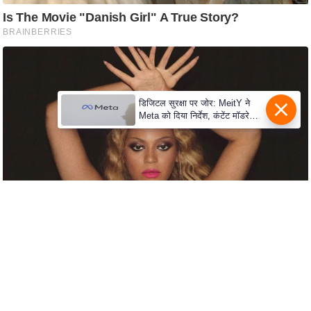
c
y
G
r
i
e
डिजिटल सुरक्षा पर जोर: MeitY ने
v
Meta को दिया निर्देश, कंटेंट मॉडरेशन
मजबूत करे
a
n
c
e
R
e
d
r
e
s