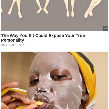
ट
ने
स
मं
त्रा
रि
ले
श
न
शि
प
रा
ज
नी
ति
वि
श्ले