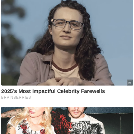
g
N
e
w
s
ला
इ
फ
स्टा
इ
ल
टे
क्नॉ
लॉ
जी
ब्यू
टी