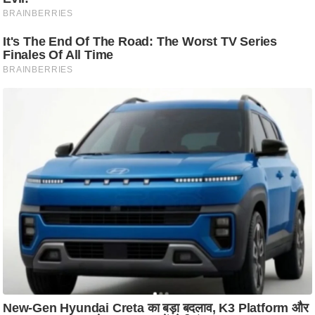
ति
ष
प्र
भु
म
हि
मा
/
ध
र्म
स्थ
ल
व्र
त
त्यो
हा
र