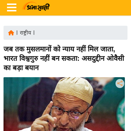
|
राष्ट्रीय
|
ता
जब तक मुसलमानों को न्याय नहीं मिल जाता,
ज़ा
ख
भारत विश्वगुरु नहीं बन सकता: असदुद्दीन ओवैसी
ब
का बड़ा बयान
र
रा
ष्ट्री
य
अं
त
र्रा
ष्ट्री