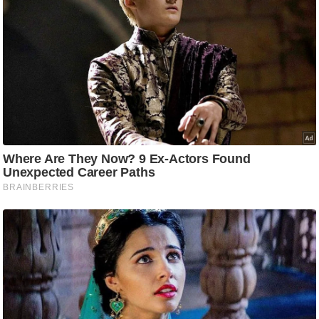
ड
हॉ
ली
वु
ड
फि
ल्म
स
मी
क्षा
B
r
e
a
k
i
n