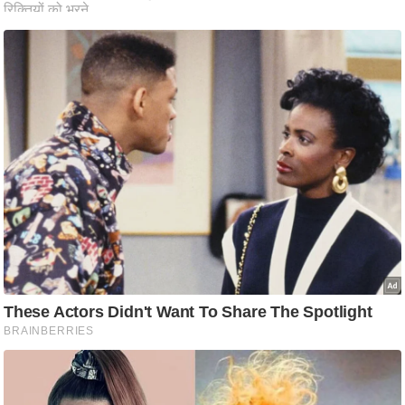
ष
ण
स
म
सा
म
यि
क
मा
तृ
भू
मि
स्तं
भ
ए
म
.