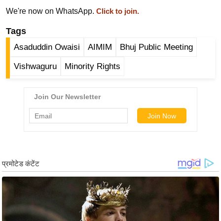
र्ल्ड
We're now on WhatsApp.
Click to join.
न्यू
Tags
ज
Asaduddin Owaisi
AIMIM
Bhuj Public Meeting
ब्री
फ
Vishwaguru
Minority Rights
म
नो
रं
ज
न
ज
ग
त
बॉ
ली
वु