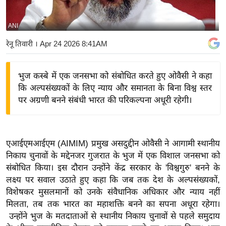
य
बि
ANI
ज़
रेनू तिवारी
। Apr 24 2026 8:41AM
ने
स
भुज कस्बे में एक जनसभा को संबोधित करते हुए ओवैसी ने कहा
उ
कि अल्पसंख्यकों के लिए न्याय और समानता के बिना विश्व स्तर
द्यो
पर अग्रणी बनने संबंधी भारत की परिकल्पना अधूरी रहेगी।
ग
ज
ग
एआईएमआईएम (AIMIM) प्रमुख असदुद्दीन ओवैसी ने आगामी स्थानीय
त
निकाय चुनावों के मद्देनजर गुजरात के भुज में एक विशाल जनसभा को
वि
संबोधित किया। इस दौरान उन्होंने केंद्र सरकार के 'विश्वगुरु' बनने के
शे
लक्ष्य पर सवाल उठाते हुए कहा कि जब तक देश के अल्पसंख्यकों,
ष
विशेषकर मुसलमानों को उनके संवैधानिक अधिकार और न्याय नहीं
ज्ञ
मिलता, तब तक भारत का महाशक्ति बनने का सपना अधूरा रहेगा।
रा
उन्होंने भुज के मतदाताओं से स्थानीय निकाय चुनावों से पहले समुदाय