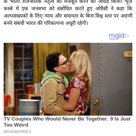
के भीतर राजनीतिक नेतृत्व को मजबूत करने का आग्रह किया। भुज
य
कस्बे में एक जनसभा को संबोधित करते हुए ओवैसी ने कहा कि
ब
अल्पसंख्यकों के लिए न्याय और समानता के बिना विश्व स्तर पर अग्रणी
ज
बनने संबंधी भारत की परिकल्पना अधूरी रहेगी।
ट
खे
ल
क्रि
के
ट
I
P
L
2
0
2
6
क्रा