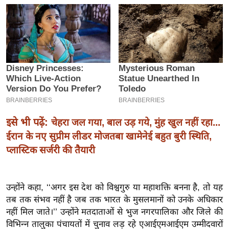
इ
म
ई
-
पे
प
र
मि
इसे भी पढ़ें:
चेहरा जल गया, बाल उड़ गये, मुंह खुल नहीं रहा...
सा
ईरान के नए सुप्रीम लीडर मोजतबा खामेनेई बहुत बुरी स्थिति,
ल
प्लास्टिक सर्जरी की तैयारी
बे
मि
उन्होंने कहा, ‘‘अगर इस देश को विश्वगुरु या महाशक्ति बनना है, तो यह
सा
तब तक संभव नहीं है जब तक भारत के मुसलमानों को उनके अधिकार
ल
नहीं मिल जाते।’’ उन्होंने मतदाताओं से भुज नगरपालिका और जिले की
श
विभिन्न तालुका पंचायतों में चुनाव लड़ रहे एआईएमआईएम उम्मीदवारों