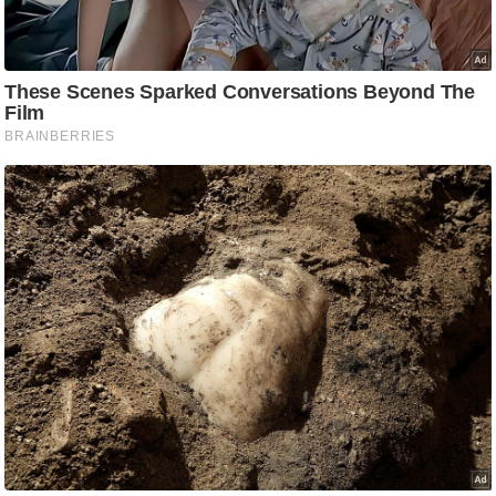
/
फै
श
न
घ
रे
लू
नु
स्खे
प
र्य
ट
न
स्थ
ल
फि