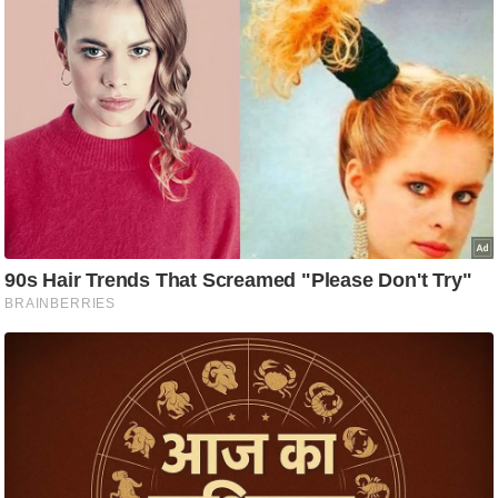
आ
र
.
आ
ई
.
चा
य
प
र
स
मी
क्षा
ध
र्म
ज्यो