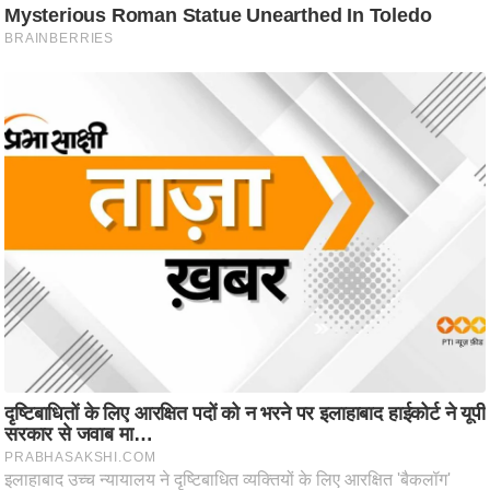
ट
ने
स
मं
त्रा
रि
ले
श
न
शि
प
रा
ज
नी
ति
वि
श्ले