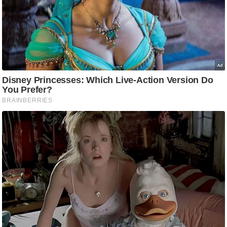
g
N
e
w
s
ला
इ
फ
स्टा
इ
ल
टे
क्नॉ
लॉ
जी
ब्यू
टी