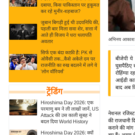
बजट
Hindi
दबाया, किस पाकिस्तान पर हुकूमत
खेल
News
कर रहे मुनीर-शहबाज?
क्रिकेट
जुबान बिगड़ी हुई थी उदयनिधि की,
Hindi
IPL
पहली बार मिला सवा शेर, सत्ता में
आते ही विजय ने धरा थलापति
Videos
2026
अभिनय आकाश
अवतार
क्राइम
सिर्फ एक बंदा काफ़ी है: PK से
ई-पेपर
बीजेपी ये 
ओवैसी तक...कैसे अकेले दम पर
मिसाल बेमिसाल
राजनीति का रुख बदलने में लगे ये
घुसपैठिए र
'लोन वॉरियर्स'
रोहिंग्या
शख्सियत
आईडी कार्
यंग इंडिया
बाद अब दिल्
ट्रेंडिंग
साहित्य जगत
ऑटो वर्ल्ड
Hiroshima Day 2026: एक
परमाणु बम ने ली लाखों जानें, US
न्यूज ब्रीफ
नेशनल रजिस्
Attack की उस काली सुबह ने
मनोरंजन जगत
की राजधानी दि
बदल दिया World History
कराने की मांग 
बॉलीवुड
Hiroshima Day 2026: क्यों