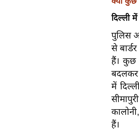
क्या कुछ
Code Of Ethics
दिल्ली मे
RSS
Our Team
पुलिस आ
Expert Panel
से बार्ड
Loksabhachunav
Android App
हैं। कु
बदलकर अ
में दिल्
सीमापु
कालोनी,
हैं।