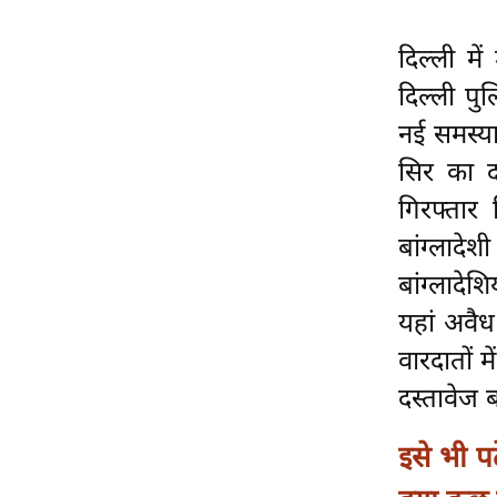
ऑडियो
दिल्ली मे
इंफ़ोग्राफ़िक
दिल्ली पु
राज्यों से
शहरों से
नई समस्या
वेब स्टोरी
सिर का द
कार्टून
गिरफ्ता
Short
बांग्लादे
Videos
बांग्लादे
iOS App
यहां अवैध 
About us
वारदातों म
Contact Editor
दस्तावेज
Advertise
Privacy Policy
इसे भी प
Grievance
Redressal