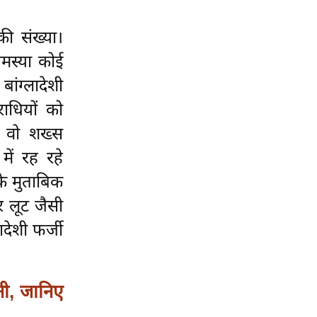
की संख्या।
समस्या कोई
ांग्लादेशी
ाधियों को
 वो शख्स
में रह रहे
के मुताबिक
और लूट जैसी
ादेशी फर्जी
नी, जानिए