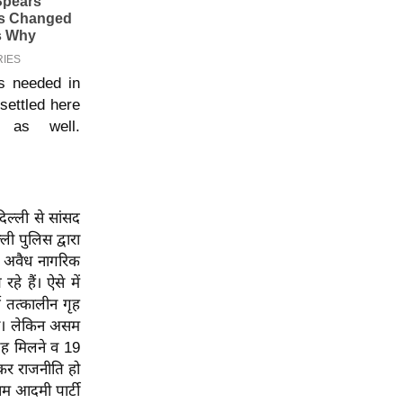
is needed in
settled here
 as well.
िल्ली से सांसद
ली पुलिस द्वारा
े अवैध नागरिक
े हैं। ऐसे में
ष तत्कालीन गृह
 थी। लेकिन असम
जगह मिलने व 19
मकर राजनीति हो
आम आदमी पार्टी