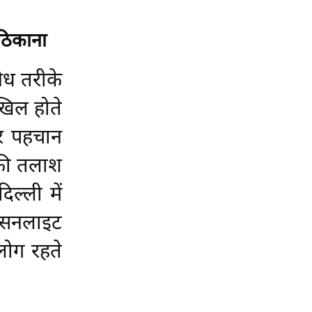
 ठिकाना
ैध तरीके
ाखिल होते
और पहचान
 की तलाश
िल्ली में
 सनलाइट
लोग रहते