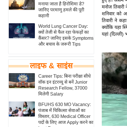
हुए हैं। असम 
हॉलीवुड
मनाया जाता है हिरोशिमा डे?
मनोज तिवारी न
जानिए परमाणु हमले की पूरी
फिल्म समीक्षा
शनिवार को अ
कहानी
तिवारी ने कहा
Breaking
World Lung Cancer Day:
क्योंकि यहा स
News
क्यों तेजी से फैल रहा फेफड़ों का
यहां (दिल्ली) भ
लाइफस्टाइल
कैंसर? जानिए इसके Symptoms
और बचाव के जरूरी Tips
टेक्नॉलॉजी
ब्यूटी/फैशन
घरेलू नुस्खे
लाइफ & साइंस
पर्यटन स्थल
Career Tips: बिना परीक्षा सीधे
फिटनेस मंत्रा
वॉक इन इंटरव्यू से बनें Junior
Research Fellow, 37000
रिलेशनशिप
मिलेगी Salary
राजनीति
BFUHS 630 MO Vacancy:
विश्लेषण
पंजाब में चिकित्सा सेवाओं का
समसामयिक
विस्तार, 630 Medical Officer
पदों के लिए आज Apply करने का
मातृभूमि