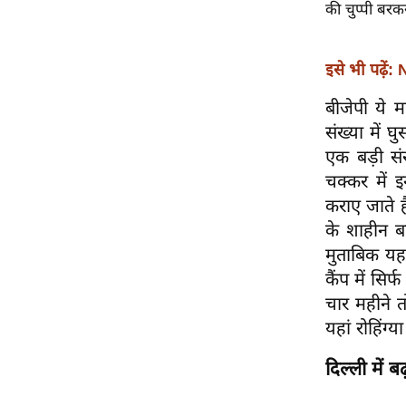
विश्लेषण
की चुप्पी बरक
ट्रेंडिंग
इसे भी पढ़ें
Q
u
बीजेपी ये म
i
संख्या में 
c
एक बड़ी सं
k
चक्कर में 
L
कराए जाते है
i
के शाहीन बा
n
मुताबिक यहा
k
कैंप में सिर
s
चार महीने तो
विधानसभा
यहां रोहिंग्
चुनाव
दिल्ली में ब
फोटो
वीडियो