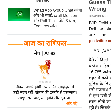
Last Day
स्तंभ
WhatsApp Group Chat बनेगा
एम.
और भी स्मार्ट, @all Mention
आर.
और Poll Timer जैसे 3 धांसू
BJP Delhi C
Features लॉन्च
आई.
Delhi as si
चाय पर
are the 
pic.twitte
समीक्षा
आज का राशिफल
धर्म
— ANI (@A
मेष | Aries
ज्योतिष
वैसे तो दिल्ल
प्रभु
परवेश साहिब सि
महिमा/
16,785 अवैध 
धर्मस्थल
शहर में बड़ी स
पुलिस के लिए 
व्रत
नौकरी पक्की होगी। व्यापारिक साझेदारी में
मंत्री राजनाथ
त्योहार
कड़ी नजर रखें। संतान की उन्नति से प्रसन्नता।
में एनआरसी की
अशुभ समाचार, धन हानि और दुर्घटना।
राशिफल
लाख लोगों का 
और पढ़ें
विशेष
रही है। जिसके