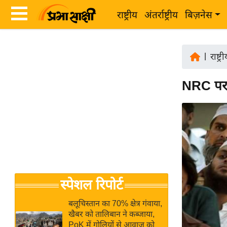
राष्ट्रीय
अंतर्राष्ट्रीय
बिज़नेस
Latest
ता
News
|
राष्ट्र
ज़ा
in
ख
NRC पर द
Hindi
ब
र
Hindi
राष्ट्रीय
News
अंतर्राष्ट्रीय
Live
बिज़नेस
उद्योग
Breaking
स्पेशल रिपोर्ट
जगत
News in
विशेषज्ञ
Hindi
बलूचिस्तान का 70% क्षेत्र गंवाया,
राय
खैबर को तालिबान ने कब्जाया,
PoK में गोलियों से आवाज को