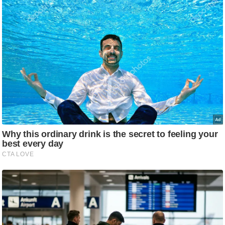
ष
ण
स
म
सा
म
यि
क
मा
तृ
भू
मि
स्तं
भ
ए
म
.