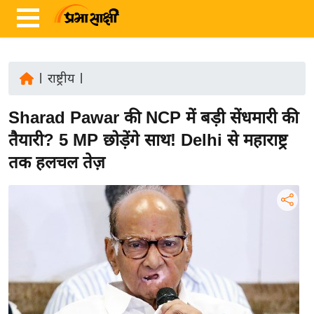
|
राष्ट्रीय
|
ता
Sharad Pawar की NCP में बड़ी सेंधमारी की
ज़ा
ख
तैयारी? 5 MP छोड़ेंगे साथ! Delhi से महाराष्ट्र
ब
तक हलचल तेज़
र
रा
ष्ट्री
य
अं
त
र्रा
ष्ट्री