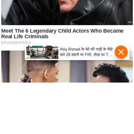
s
a
l
C
o
d
e
Atiq Ahmed के बेटे की गाड़ी के पीछे
चले 28 वाहनों पर FIR, तोड़ा था Toll
O
Plaza
f
E
t
h
i
c
s
R
S