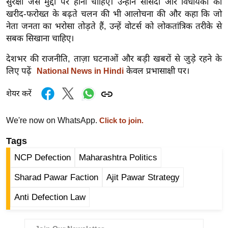
ड
सुरक्षा जैसे मुद्दों पर होना चाहिए। उन्होंने सांसदों और विधायकों की
खरीद-फरोख्त के बढ़ते चलन की भी आलोचना की और कहा कि जो
हॉ
नेता जनता का भरोसा तोड़ते हैं, उन्हें वोटर्स को लोकतांत्रिक तरीके से
ली
सबक सिखाना चाहिए।
वु
ड
देशभर की राजनीति, ताज़ा घटनाओं और बड़ी खबरों से जुड़े रहने के
फि
लिए पढ़ें
केवल प्रभासाक्षी पर।
National News in Hindi
ल्म
शेयर करें
स
मी
We're now on WhatsApp.
Click to join.
क्षा
B
Tags
r
NCP Defection
Maharashtra Politics
e
Sharad Pawar Faction
Ajit Pawar Strategy
a
k
Anti Defection Law
i
n