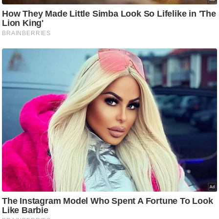
/
फै
श
न
घ
रे
लू
नु
स्खे
प
र्य
ट
न
स्थ
ल
फि