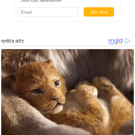
g
N
e
w
s
ला
इ
फ
स्टा
इ
ल
टे
क्नॉ
लॉ
जी
ब्यू
टी