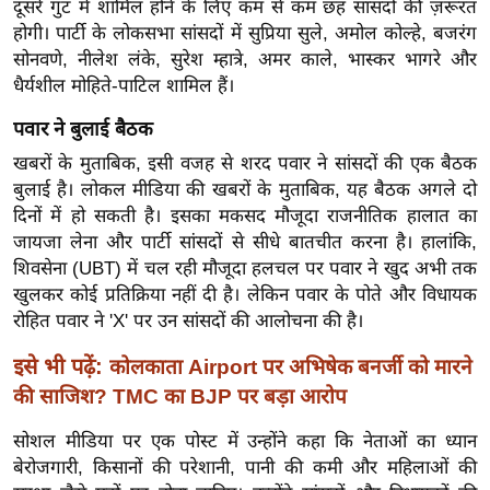
दूसरे गुट में शामिल होने के लिए कम से कम छह सांसदों की ज़रूरत
र्ल्ड
होगी। पार्टी के लोकसभा सांसदों में सुप्रिया सुले, अमोल कोल्हे, बजरंग
न्यू
सोनवणे, नीलेश लंके, सुरेश म्हात्रे, अमर काले, भास्कर भागरे और
ज
धैर्यशील मोहिते-पाटिल शामिल हैं।
ब्री
पवार ने बुलाई बैठक
फ
खबरों के मुताबिक, इसी वजह से शरद पवार ने सांसदों की एक बैठक
म
बुलाई है। लोकल मीडिया की खबरों के मुताबिक, यह बैठक अगले दो
नो
दिनों में हो सकती है। इसका मकसद मौजूदा राजनीतिक हालात का
रं
जायजा लेना और पार्टी सांसदों से सीधे बातचीत करना है। हालांकि,
ज
शिवसेना (UBT) में चल रही मौजूदा हलचल पर पवार ने खुद अभी तक
न
खुलकर कोई प्रतिक्रिया नहीं दी है। लेकिन पवार के पोते और विधायक
ज
रोहित पवार ने 'X' पर उन सांसदों की आलोचना की है।
ग
इसे भी पढ़ें:
कोलकाता Airport पर अभिषेक बनर्जी को मारने
त
की साजिश? TMC का BJP पर बड़ा आरोप
बॉ
ली
सोशल मीडिया पर एक पोस्ट में उन्होंने कहा कि नेताओं का ध्यान
वु
बेरोजगारी, किसानों की परेशानी, पानी की कमी और महिलाओं की