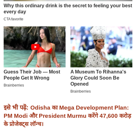
इ
म
ई
-
पे
प
र
मि
सा
ल
बे
मि
इसे भी पढ़ें:
Odisha का Mega Development Plan:
सा
PM Modi और President Murmu करेंगे 47,600 करोड़
ल
के प्रोजेक्ट्स लॉन्च।
श