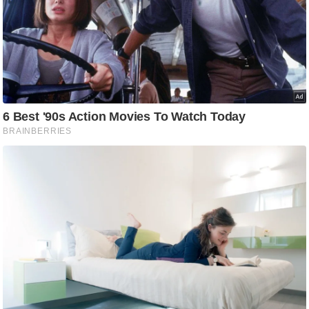
ति
ष
प्र
भु
म
हि
मा
/
ध
र्म
स्थ
ल
व्र
त
त्यो
हा
र