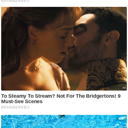
ट
ने
स
मं
त्रा
रि
ले
श
न
शि
प
रा
ज
नी
ति
वि
श्ले