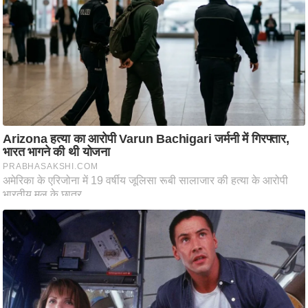
आ
र
.
आ
ई
.
चा
य
प
र
स
मी
क्षा
ध
र्म
ज्यो