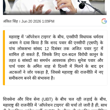
य
बि
ANI
ज़
अंकित सिंह
। Jun 20 2026 1:09PM
ने
स
महाराष्ट्र में 'ऑपरेशन टाइगर' के बीच, एनसीपी विधायक धर्मराव
उ
अत्राम ने दावा किया है कि शरद पवार की एनसीपी (एसपी) के
द्यो
पांच लोकसभा सांसद 12 दिसंबर तक अजित पवार गुट में
ग
शामिल हो सकते हैं, जिसके लिए दल-बदल विरोधी कानून के
ज
तहत 6 सांसदों का समर्थन आवश्यक होगा। सुनेत्रा पवार और
ग
पार्थ पवार के अमित शाह से दिल्ली में मिलने के बाद इन
त
अटकलों ने जोर पकड़ा है, जिससे महाराष्ट्र की राजनीति में नए
समीकरण बनने की संभावना है।
वि
शे
ष
ज्ञ
शिवसेना और शिव सेना (UBT) के बीच चल रही लड़ाई के बीच,
रा
महाराष्ट्र की राजनीति में 'ऑपरेशन टाइगर' की चर्चा तो जारी है ही, साथ