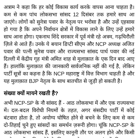
ख्सि
अत्राम ने कहा कि हर कोई विकास कार्य करके वापस आना चाहता है।
य
कम से कम पांच लोकसभा सांसद 12 दिसंबर तक हमारे साथ आ
त
जाएंगे। लोगों को सुनेत्रा पवार के नेतृत्व पर भरोसा है और उन्हें एहसास
यं
हो गया है कि अपने निर्वाचन क्षेत्रों में विकास लाने के लिए उन्हें हमारे
ग
साथ आना होगा। एकनाथ शिंदे सरकार में पूर्व मंत्री रहे अत्रम, गढ़चिरौली
इं
ज़िले से आते हैं। उनके ये बयान डिप्टी सीएम और NCP अध्यक्ष अजित
पवार की पत्नी सुनेत्रा पवार और राज्यसभा सांसद पार्थ पवार की नई
डि
दिल्ली में केंद्रीय गृह मंत्री अमित शाह से मुलाक़ात के एक दिन बाद आए
या
हैं। हालांकि मुलाक़ात की जानकारी सार्वजनिक नहीं की गई है, लेकिन
सा
पार्टी सूत्रों का कहना है कि NCP महाराष्ट्र में वित्त विभाग चाहती है और
हि
यह मुलाक़ात BJP नेतृत्व के साथ बातचीत से जुड़ी हो सकती है।
त्य
संख्या क्यों मायने रखती है?
ज
ग
अभी NCP-SP के नौ सांसद हैं - आठ लोकसभा में और एक राज्यसभा
त
में। दल-बदल विरोधी नियमों के तहत, अगर संसदीय पार्टी में कोई
बंटवारा होता है, तो अयोग्य घोषित होने से बचने के लिए कम से कम
ऑ
दो-तिहाई चुने हुए सांसदों का समर्थन ज़रूरी होगा। चूंकि NCP-SP के
टो
आठ लोकसभा सांसद हैं, इसलिए कानूनी तौर पर अलग होने और किसी
व