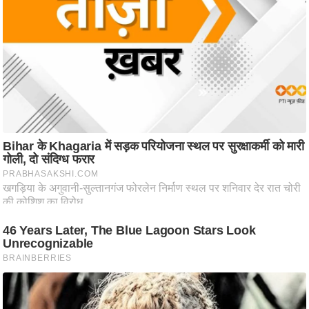
आ
र
.
आ
ई
.
चा
य
प
र
स
मी
क्षा
ध
र्म
ज्यो