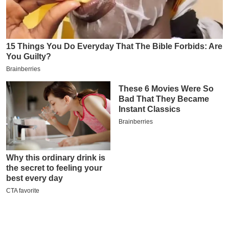
इ
म
ई
-
पे
प
र
मि
सा
ल
बे
मि
सा
ल
श