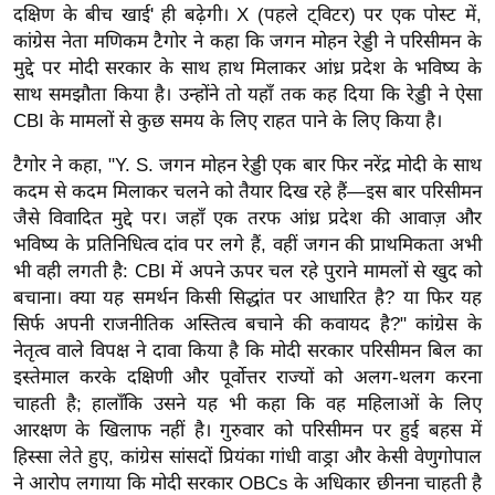
दक्षिण के बीच खाई' ही बढ़ेगी। X (पहले ट्विटर) पर एक पोस्ट में,
र्ल्ड
कांग्रेस नेता मणिकम टैगोर ने कहा कि जगन मोहन रेड्डी ने परिसीमन के
न्यू
मुद्दे पर मोदी सरकार के साथ हाथ मिलाकर आंध्र प्रदेश के भविष्य के
ज
साथ समझौता किया है। उन्होंने तो यहाँ तक कह दिया कि रेड्डी ने ऐसा
ब्री
CBI के मामलों से कुछ समय के लिए राहत पाने के लिए किया है।
फ
टैगोर ने कहा, "Y. S. जगन मोहन रेड्डी एक बार फिर नरेंद्र मोदी के साथ
म
कदम से कदम मिलाकर चलने को तैयार दिख रहे हैं—इस बार परिसीमन
नो
जैसे विवादित मुद्दे पर। जहाँ एक तरफ आंध्र प्रदेश की आवाज़ और
रं
भविष्य के प्रतिनिधित्व दांव पर लगे हैं, वहीं जगन की प्राथमिकता अभी
ज
भी वही लगती है: CBI में अपने ऊपर चल रहे पुराने मामलों से खुद को
न
बचाना। क्या यह समर्थन किसी सिद्धांत पर आधारित है? या फिर यह
ज
सिर्फ अपनी राजनीतिक अस्तित्व बचाने की कवायद है?" कांग्रेस के
ग
नेतृत्व वाले विपक्ष ने दावा किया है कि मोदी सरकार परिसीमन बिल का
त
इस्तेमाल करके दक्षिणी और पूर्वोत्तर राज्यों को अलग-थलग करना
चाहती है; हालाँकि उसने यह भी कहा कि वह महिलाओं के लिए
बॉ
आरक्षण के खिलाफ नहीं है। गुरुवार को परिसीमन पर हुई बहस में
ली
हिस्सा लेते हुए, कांग्रेस सांसदों प्रियंका गांधी वाड्रा और केसी वेणुगोपाल
वु
ने आरोप लगाया कि मोदी सरकार OBCs के अधिकार छीनना चाहती है