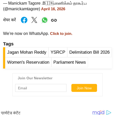
g
— Manickam Tagore .B🇮🇳மாணிக்கம் தாகூர்.ப
N
(@manickamtagore)
April 16, 2026
e
शेयर करें
w
s
We're now on WhatsApp.
Click to join.
ला
इ
Tags
फ
Jagan Mohan Reddy
YSRCP
Delimitation Bill 2026
स्टा
Women's Reservation
Parliament News
इ
ल
टे
क्नॉ
लॉ
जी
ब्यू
टी