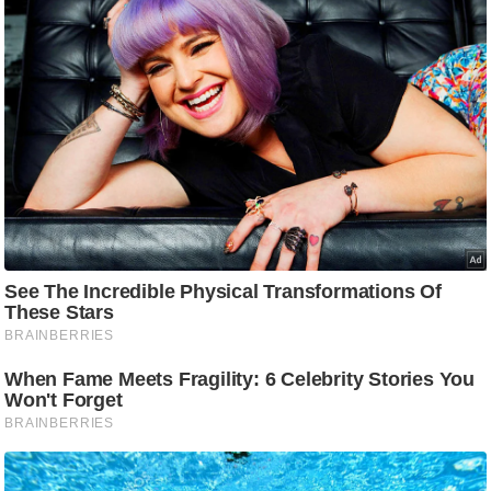
ट
ने
स
मं
त्रा
रि
ले
श
न
शि
प
रा
ज
नी
ति
वि
श्ले