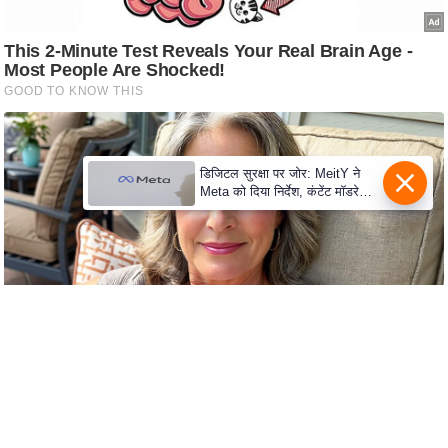
s
a
l
C
o
d
e
डिजिटल सुरक्षा पर जोर: MeitY ने
O
Meta को दिया निर्देश, कंटेंट मॉडरेशन
मजबूत करे
f
E
t
h
i
c
s
R
S