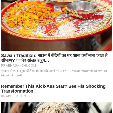
आ
र
.
आ
ई
.
चा
य
प
र
स
मी
क्षा
ध
र्म
ज्यो