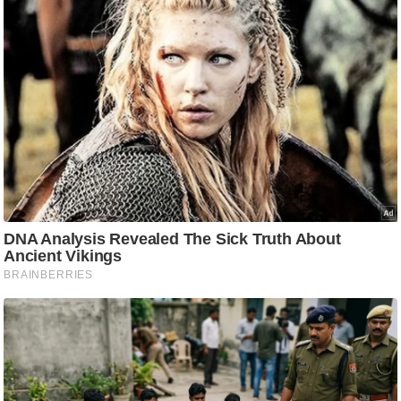
ति
ष
प्र
भु
म
हि
मा
/
ध
र्म
स्थ
ल
व्र
त
त्यो
हा
र