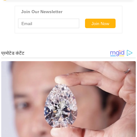
g
N
e
w
s
ला
इ
फ
स्टा
इ
ल
टे
क्नॉ
लॉ
जी
ब्यू
टी