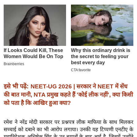
इ
म
ई
-
पे
प
र
मि
सा
ल
इसे भी पढ़ें:
NEET-UG 2026 | सरकार ने NEET में सेंध
की बात मानी, NTA प्रमुख कहते हैं 'कोई लीक नहीं', क्या किसी
बे
को पता है कि आखिर हुआ क्या?
मि
सा
ल
रमेश ने नरेंद्र मोदी सरकार पर प्रश्नपत्र लीक माफिया के साथ मिलकर
सच्चाई को दबाने का भी आरोप लगाया। उनकी यह टिप्पणी एनटीए के
श
महानिदेशक अभिषेक सिंह के उन बयानों के बाद आई है, जिसमें उन्होंने