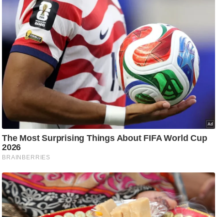
ष
ण
स
म
सा
म
यि
क
मा
तृ
भू
मि
स्तं
भ
ए
म
.