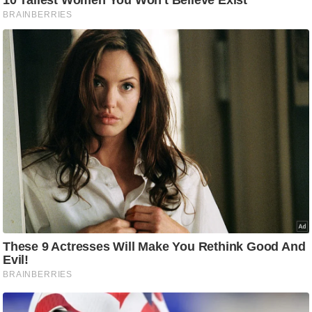
ट
ने
स
मं
त्रा
रि
ले
श
न
शि
प
रा
ज
नी
ति
वि
श्ले