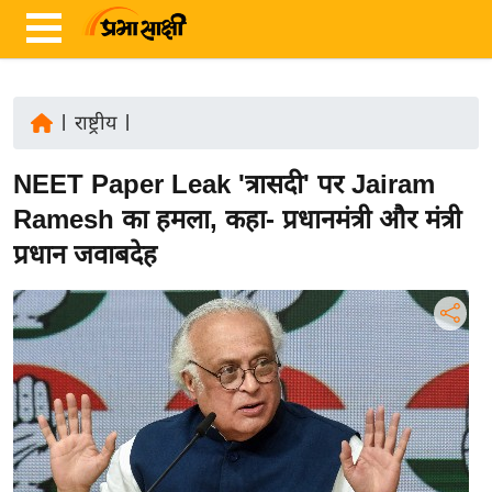
|
राष्ट्रीय
|
ता
NEET Paper Leak 'त्रासदी' पर Jairam
ज़ा
ख
Ramesh का हमला, कहा- प्रधानमंत्री और मंत्री
ब
प्रधान जवाबदेह
र
रा
ष्ट्री
य
अं
त
र्रा
ष्ट्री