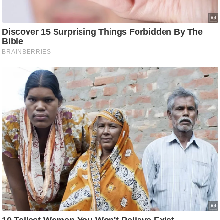
/
फै
श
न
घ
रे
लू
नु
स्खे
प
र्य
ट
न
स्थ
ल
फि