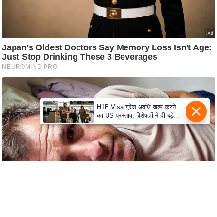
s
a
l
C
o
d
e
O
f
H1B Visa ग्रेस अवधि खत्म करने
E
का US प्रस्ताव, विशेषज्ञों ने दी बड़े
विस्थापन की चेतावनी
t
h
i
c
s
R
S