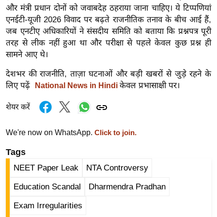
ड
और मंत्री प्रधान दोनों को जवाबदेह ठहराया जाना चाहिए। ये टिप्पणियां
हॉ
एनईटी-यूजी 2026 विवाद पर बढ़ते राजनीतिक तनाव के बीच आई हैं,
ली
जब एनटीए अधिकारियों ने संसदीय समिति को बताया कि प्रश्नपत्र पूरी
वु
तरह से लीक नहीं हुआ था और परीक्षा से पहले केवल कुछ प्रश्न ही
ड
सामने आए थे।
फि
देशभर की राजनीति, ताज़ा घटनाओं और बड़ी खबरों से जुड़े रहने के
ल्म
लिए पढ़ें
केवल प्रभासाक्षी पर।
National News in Hindi
स
मी
शेयर करें
क्षा
B
We're now on WhatsApp.
Click to join.
r
Tags
e
NEET Paper Leak
NTA Controversy
a
k
Education Scandal
Dharmendra Pradhan
i
Exam Irregularities
n