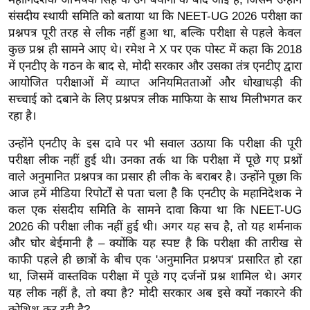
ख्सि
संसदीय स्थायी समिति को बताया था कि NEET-UG 2026 परीक्षा का
य
प्रश्नपत्र पूरी तरह से लीक नहीं हुआ था, बल्कि परीक्षा से पहले केवल
त
कुछ प्रश्न ही सामने आए थे। रमेश ने X पर एक पोस्ट में कहा कि 2018
यं
में एनटीए के गठन के बाद से, मोदी सरकार और उसका तंत्र एनटीए द्वारा
ग
आयोजित परीक्षाओं में व्याप्त अनियमितताओं और धोखाधड़ी की
इं
सच्चाई को दबाने के लिए प्रश्नपत्र लीक माफिया के साथ मिलीभगत कर
रहा है।
डि
या
उन्होंने एनटीए के इस दावे पर भी सवाल उठाया कि परीक्षा की पूरी
सा
परीक्षा लीक नहीं हुई थी। उनका तर्क था कि परीक्षा में पूछे गए प्रश्नों
हि
वाले अनुमानित प्रश्नपत्र का प्रसार ही लीक के बराबर है। उन्होंने पूछा कि
त्य
आज हमें मीडिया रिपोर्टों से पता चला है कि एनटीए के महानिदेशक ने
ज
कल एक संसदीय समिति के सामने दावा किया था कि NEET-UG
2026 की परीक्षा लीक नहीं हुई थी। अगर यह सच है, तो यह शर्मनाक
ग
और घोर बेईमानी है – क्योंकि यह स्पष्ट है कि परीक्षा की तारीख से
त
काफी पहले ही छात्रों के बीच एक 'अनुमानित प्रश्नपत्र' प्रसारित हो रहा
ऑ
था, जिसमें वास्तविक परीक्षा में पूछे गए दर्जनों प्रश्न शामिल थे। अगर
टो
यह लीक नहीं है, तो क्या है? मोदी सरकार अब इसे क्यों नकारने की
व
कोशिश कर रही है?