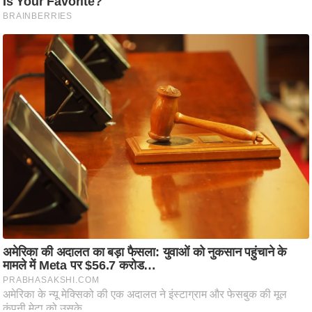
ष
ण
स
म
सा
म
यि
क
मा
तृ
भू
मि
स्तं
भ
ए
म
.