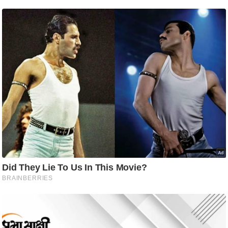
आ
र
.
आ
ई
.
चा
य
प
र
स
मी
क्षा
ध
र्म
ज्यो