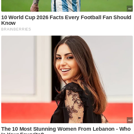
ट
ने
स
मं
त्रा
रि
ले
श
न
शि
प
रा
ज
नी
ति
वि
श्ले