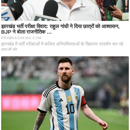
/
फै
श
न
घ
रे
लू
नु
स्खे
प
र्य
ट
न
स्थ
ल
फि