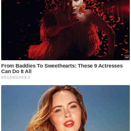
ड
हॉ
ली
वु
ड
फि
ल्म
स
मी
क्षा
B
r
e
a
k
i
n