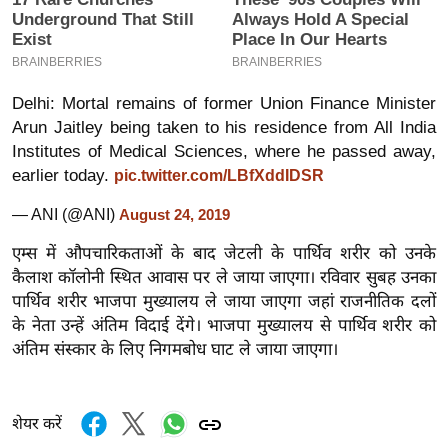
इ
म
ई
Delhi: Mortal remains of former Union Finance Minister
-
Arun Jaitley being taken to his residence from All India
पे
Institutes of Medical Sciences, where he passed away,
प
earlier today.
pic.twitter.com/LBfXddIDSR
र
— ANI (@ANI)
मि
August 24, 2019
सा
एम्स में औपचारिकताओं के बाद जेटली के पार्थिव शरीर को उनके
ल
कैलाश कॉलोनी स्थित आवास पर ले जाया जाएगा। रविवार सुबह उनका
पार्थिव शरीर भाजपा मुख्यालय ले जाया जाएगा जहां राजनीतिक दलों
बे
के नेता उन्हें अंतिम विदाई देंगे। भाजपा मुख्यालय से पार्थिव शरीर को
मि
अंतिम संस्कार के लिए निगमबोध घाट ले जाया जाएगा।
सा
ल
शेयर करें
श