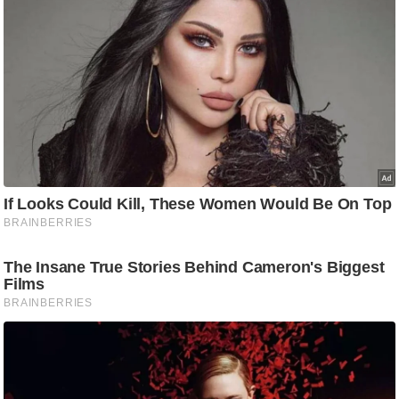
र्ल्ड
न्यू
ज
ब्री
फ
म
नो
रं
ज
न
ज
ग
त
बॉ
ली
वु