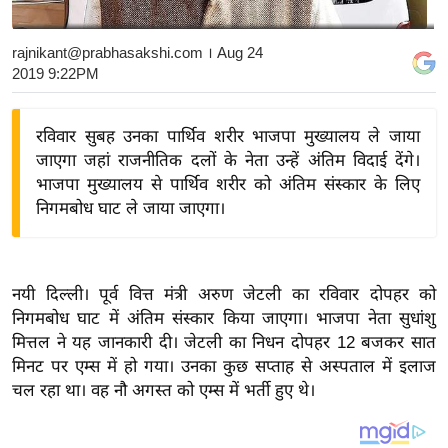
य
बि
rajnikant@prabhasakshi.com
। Aug 24
2019 9:22PM
ज़
ने
स
रविवार सुबह उनका पार्थिव शरीर भाजपा मुख्यालय ले जाया
जाएगा जहां राजनीतिक दलों के नेता उन्हें अंतिम विदाई देंगे।
उ
भाजपा मुख्यालय से पार्थिव शरीर को अंतिम संस्कार के लिए
द्यो
निगमबोध घाट ले जाया जाएगा।
ग
ज
ग
त
नयी दिल्ली। पूर्व वित्त मंत्री अरुण जेटली का रविवार दोपहर को
निगमबोध घाट में अंतिम संस्कार किया जाएगा। भाजपा नेता सुधांशु
वि
मित्तल ने यह जानकारी दी। जेटली का निधन दोपहर 12 बजकर सात
शे
मिनट पर एम्स में हो गया। उनका कुछ सप्ताह से अस्पताल में इलाज
ष
चल रहा था। वह नौ अगस्त को एम्स में भर्ती हुए थे।
ज्ञ
रा