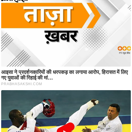
ति
ष
प्र
भु
म
हि
मा
/
ध
र्म
स्थ
ल
व्र
त
त्यो
हा
र