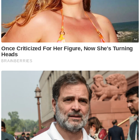
g
N
e
w
s
ला
इ
फ
स्टा
इ
ल
टे
क्नॉ
लॉ
जी
ब्यू
टी