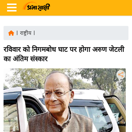
|
राष्ट्रीय
|
ता
रविवार को निगमबोध घाट पर होगा अरुण जेटली
ज़ा
ख
का अंतिम संस्कार
ब
र
रा
ष्ट्री
य
अं
त
र्रा
ष्ट्री