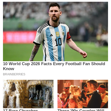
य
ब
ज
ट
खे
ल
क्रि
के
ट
I
P
L
2
0
2
6
क्रा