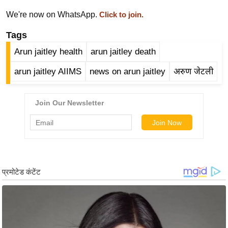
ख्सि
We're now on WhatsApp.
Click to join.
य
त
Tags
यं
Arun jaitley health
arun jaitley death
ग
arun jaitley AIIMS
news on arun jaitley
अरुण जेटली
इं
डि
या
सा
हि
त्य
ज
ग
त
ऑ
टो
व