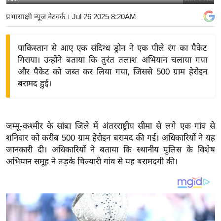
य
प्रभासाक्षी न्यूज नेटवर्क
। Jul 26 2025 8:20AM
बि
ज़
पाकिस्तान से आए एक संदिग्ध ड्रोन ने एक पीले रंग का पैकेट
ने
गिराया। उन्होंने बताया कि तुरंत तलाश अभियान चलाया गया
स
और पैकेट को जब्त कर लिया गया, जिससे 500 ग्राम हेरोइन
उ
बरामद हुई।
द्यो
ग
ज
जम्मू-कश्मीर के सांबा जिले में अंतरराष्ट्रीय सीमा से लगे एक गांव से
ग
शनिवार को करीब 500 ग्राम हेरोइन बरामद की गई। अधिकारियों ने यह
त
जानकारी दी। अधिकारियों ने बताया कि स्थानीय पुलिस के विशेष
वि
अभियान समूह ने तड़के चिल्यारी गांव से यह बरामदगी की।
शे
ष
ज्ञ
रा