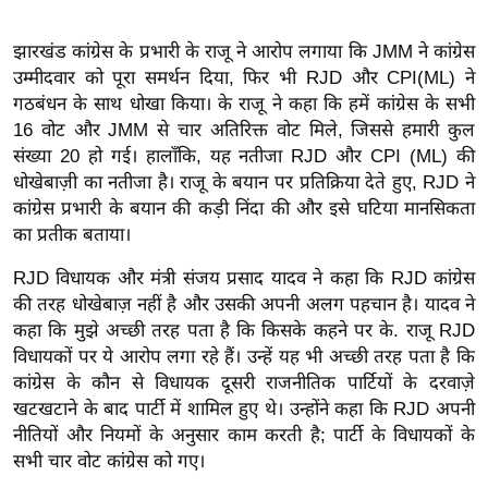
ख्सि
य
झारखंड कांग्रेस के प्रभारी के राजू ने आरोप लगाया कि JMM ने कांग्रेस
त
उम्मीदवार को पूरा समर्थन दिया, फिर भी RJD और CPI(ML) ने
यं
गठबंधन के साथ धोखा किया। के राजू ने कहा कि हमें कांग्रेस के सभी
ग
16 वोट और JMM से चार अतिरिक्त वोट मिले, जिससे हमारी कुल
इं
संख्या 20 हो गई। हालाँकि, यह नतीजा RJD और CPI (ML) की
धोखेबाज़ी का नतीजा है। राजू के बयान पर प्रतिक्रिया देते हुए, RJD ने
डि
कांग्रेस प्रभारी के बयान की कड़ी निंदा की और इसे घटिया मानसिकता
या
का प्रतीक बताया।
सा
हि
RJD विधायक और मंत्री संजय प्रसाद यादव ने कहा कि RJD कांग्रेस
त्य
की तरह धोखेबाज़ नहीं है और उसकी अपनी अलग पहचान है। यादव ने
ज
कहा कि मुझे अच्छी तरह पता है कि किसके कहने पर के. राजू RJD
विधायकों पर ये आरोप लगा रहे हैं। उन्हें यह भी अच्छी तरह पता है कि
ग
कांग्रेस के कौन से विधायक दूसरी राजनीतिक पार्टियों के दरवाज़े
त
खटखटाने के बाद पार्टी में शामिल हुए थे। उन्होंने कहा कि RJD अपनी
ऑ
नीतियों और नियमों के अनुसार काम करती है; पार्टी के विधायकों के
टो
सभी चार वोट कांग्रेस को गए।
व