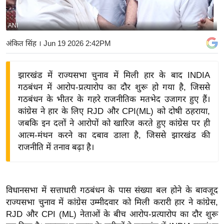
य
बि
ANI
ज़
अंकित सिंह
। Jun 19 2026 2:42PM
ने
स
झारखंड में राज्यसभा चुनाव में मिली हार के बाद INDIA
उ
गठबंधन में आरोप-प्रत्यारोप का दौर शुरू हो गया है, जिससे
द्यो
गठबंधन के भीतर के गहरे राजनीतिक मतभेद उजागर हुए हैं।
ग
कांग्रेस ने हार के लिए RJD और CPI(ML) को दोषी ठहराया,
ज
जबकि इन दलों ने आरोपों को खारिज करते हुए कांग्रेस पर ही
ग
आत्म-मंथन करने का दबाव डाला है, जिससे झारखंड की
त
राजनीति में तनाव बढ़ा है।
वि
शे
ष
विधानसभा में सत्ताधारी गठबंधन के पास संख्या बल होने के बावजूद
ज्ञ
राज्यसभा चुनाव में कांग्रेस उम्मीदवार को मिली करारी हार ने कांग्रेस,
रा
RJD और CPI (ML) नेताओं के बीच आरोप-प्रत्यारोप का दौर शुरू