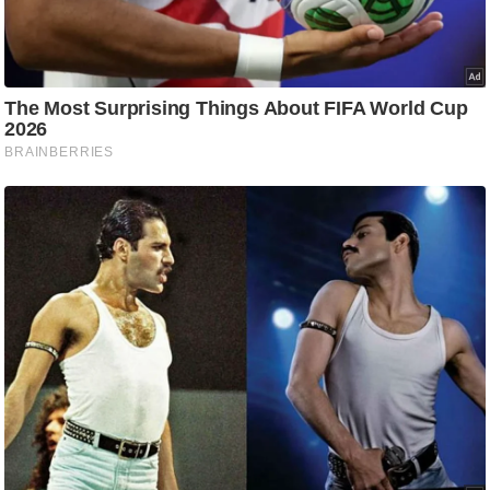
ष
ण
स
म
सा
म
यि
क
मा
तृ
भू
मि
स्तं
भ
ए
म
.