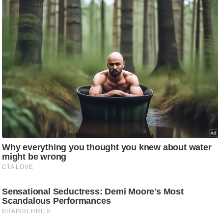
ति
ष
प्र
भु
म
हि
मा
/
ध
र्म
स्थ
ल
व्र
त
त्यो
हा
र