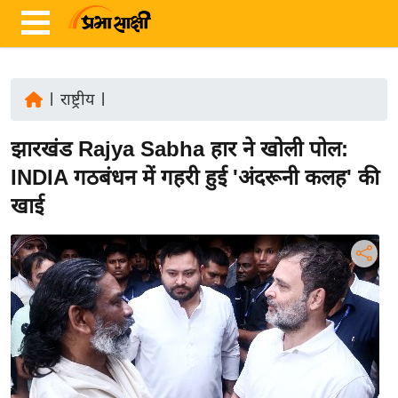
|
राष्ट्रीय
|
ता
झारखंड Rajya Sabha हार ने खोली पोल:
ज़ा
ख
INDIA गठबंधन में गहरी हुई 'अंदरूनी कलह' की
ब
खाई
र
रा
ष्ट्री
य
अं
त
र्रा
ष्ट्री