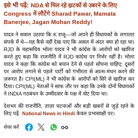
इसे भी पढ़ें:
र्ल्ड
NDA से मिल रहे झटकों से उबरने के लिए
Congress में लौटेंगे Sharad Pawar, Mamata
न्यू
Banerjee, Jagan Mohan Reddy!
ज
ब्री
यादव ने सवाल उठाया कि K राजू—जो अपने ही विधायकों के लगातार
फ
संपर्क में थे—यह कैसे नहीं देख पाए कि असल में अंदर क्या हो रहा था।
म
RJD के महासचिव भोला यादव ने भी कांग्रेस के आरोपों को खारिज
नो
करते हुए कहा कि राजनीति में RJD कांग्रेस पर निर्भर नहीं है। भोला
रं
यादव ने कहा कि कांग्रेस को बयान देने से पहले सोचना चाहिए; दूसरों
पर आरोप लगाने से पहले पार्टी को गंभीरता से आत्म-मंथन करने की
ज
ज़रूरत है। CPI(ML) ने भी कांग्रेस के आरोपों को सिरे से खारिज कर
न
दिया। CPI(ML) नेताओं ने साफ तौर पर कहा कि उनके दोनों विधायकों
ज
ने INDIA गठबंधन के उम्मीदवार के पक्ष में वोट दिया था।
ग
त
देशभर की राजनीति, ताज़ा घटनाओं और बड़ी खबरों से जुड़े रहने के
लिए पढ़ें
केवल प्रभासाक्षी पर।
बॉ
National News in Hindi
ली
शेयर करें
वु