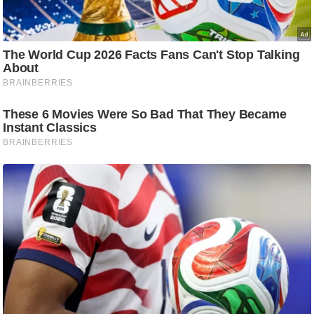
ट
ने
स
मं
त्रा
रि
ले
श
न
शि
प
रा
ज
नी
ति
वि
श्ले