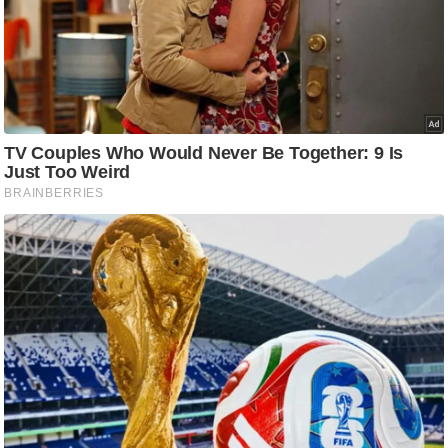
/
फै
श
न
घ
रे
लू
नु
स्खे
प
र्य
ट
न
स्थ
ल
फि