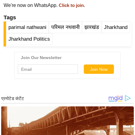
ड
We're now on WhatsApp.
Click to join.
हॉ
ली
Tags
वु
parimal nathwani
परिमल नथवानी
झारखंड
Jharkhand
ड
Jharkhand Politics
फि
ल्म
स
मी
क्षा
B
r
e
a
k
i
n