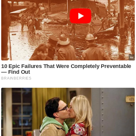
g
N
e
w
s
ला
इ
फ
स्टा
इ
ल
टे
क्नॉ
लॉ
जी
ब्यू
टी