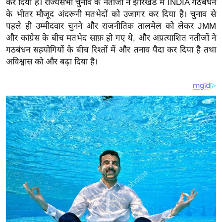
कर दिया है। राज्यसभा चुनाव के नतीजों ने झारखंड में INDIA गठबंधन
य
के भीतर मौजूद अंदरूनी मतभेदों को उजागर कर दिया है। चुनाव से
ब
पहले ही उम्मीदवार चुनने और राजनीतिक तालमेल को लेकर JMM
ज
और कांग्रेस के बीच मतभेद साफ़ हो गए थे, और अप्रत्याशित नतीजों ने
ट
गठबंधन सहयोगियों के बीच रिश्तों में और तनाव पैदा कर दिया है तथा
खे
अविश्वास को और बढ़ा दिया है।
ल
क्रि
के
ट
I
P
L
2
0
2
6
क्रा