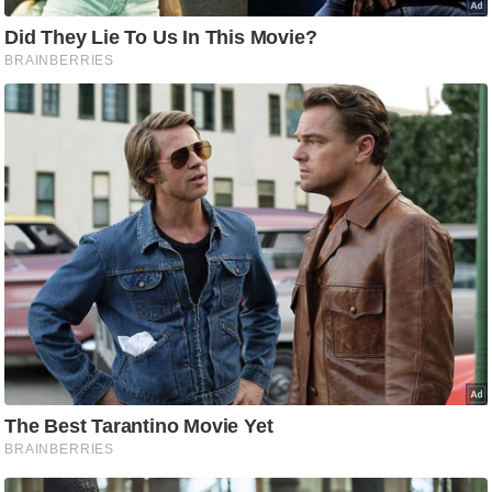
आ
र
.
आ
ई
.
चा
य
प
र
स
मी
क्षा
ध
र्म
ज्यो