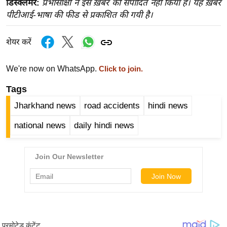
डिस्क्लेमर:
प्रभासाक्षी ने इस ख़बर को संपादित नहीं किया है। यह ख़बर
ख्सि
पीटीआई-भाषा की फीड से प्रकाशित की गयी है।
य
त
शेयर करें
यं
ग
We're now on WhatsApp.
Click to join.
इं
डि
Tags
या
Jharkhand news
road accidents
hindi news
सा
national news
daily hindi news
हि
त्य
ज
ग
त
ऑ
टो
व