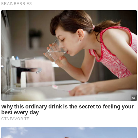
ष
ण
स
म
सा
म
यि
क
मा
तृ
भू
मि
स्तं
भ
ए
म
.