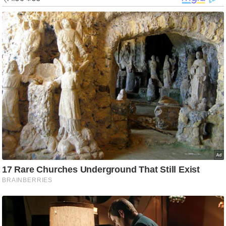
र्ल्ड
न्यू
ज
ब्री
फ
म
नो
रं
ज
न
ज
ग
त
बॉ
ली
वु