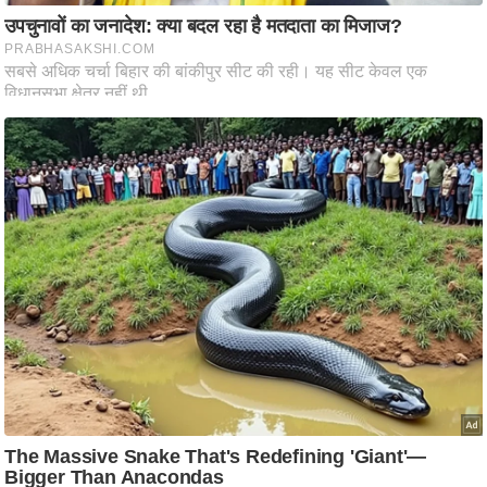
ट
ने
स
मं
त्रा
रि
ले
श
न
शि
प
रा
ज
नी
ति
वि
श्ले