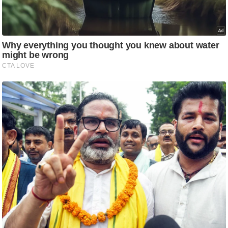
/
फै
श
न
घ
रे
लू
नु
स्खे
प
र्य
ट
न
स्थ
ल
फि