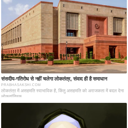
आ
र
.
आ
ई
.
चा
य
प
र
स
मी
क्षा
ध
र्म
ज्यो