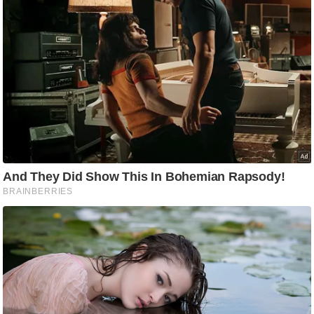
ड
हॉ
ली
वु
ड
फि
ल्म
स
मी
क्षा
B
r
e
a
k
i
n