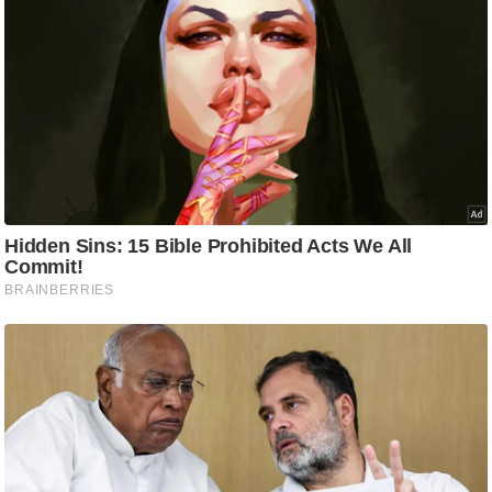
ति
ष
प्र
भु
म
हि
मा
/
ध
र्म
स्थ
ल
व्र
त
त्यो
हा
र