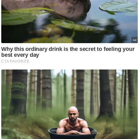
g
N
e
w
s
ला
इ
फ
स्टा
इ
ल
टे
क्नॉ
लॉ
जी
ब्यू
टी