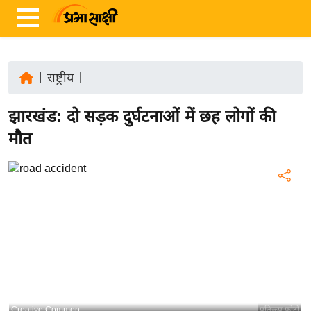
|
राष्ट्रीय
|
ता
झारखंड: दो सड़क दुर्घटनाओं में छह लोगों की
ज़ा
ख
मौत
ब
र
रा
ष्ट्री
य
अं
त
र्रा
ष्ट्री
Creative Common
प्रतिरूप फोटो