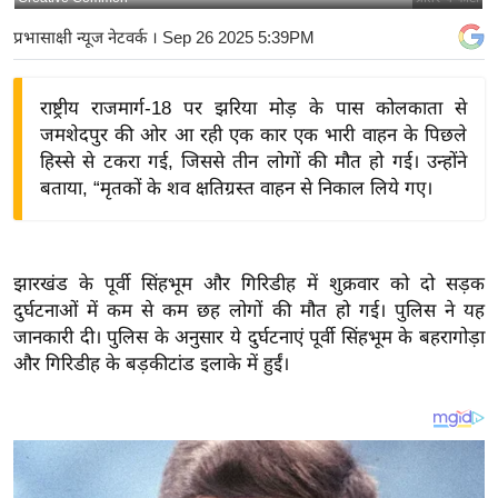
य
प्रभासाक्षी न्यूज नेटवर्क
। Sep 26 2025 5:39PM
बि
ज़
राष्ट्रीय राजमार्ग-18 पर झरिया मोड़ के पास कोलकाता से
ने
जमशेदपुर की ओर आ रही एक कार एक भारी वाहन के पिछले
स
हिस्से से टकरा गई, जिससे तीन लोगों की मौत हो गई। उन्होंने
उ
बताया, “मृतकों के शव क्षतिग्रस्त वाहन से निकाल लिये गए।
द्यो
ग
ज
झारखंड के पूर्वी सिंहभूम और गिरिडीह में शुक्रवार को दो सड़क
ग
दुर्घटनाओं में कम से कम छह लोगों की मौत हो गई। पुलिस ने यह
त
जानकारी दी। पुलिस के अनुसार ये दुर्घटनाएं पूर्वी सिंहभूम के बहरागोड़ा
वि
और गिरिडीह के बड़कीटांड इलाके में हुईं।
शे
ष
ज्ञ
रा