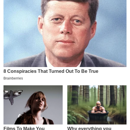
य
ब
ज
ट
खे
ल
क्रि
के
ट
I
P
L
2
0
2
6
क्रा