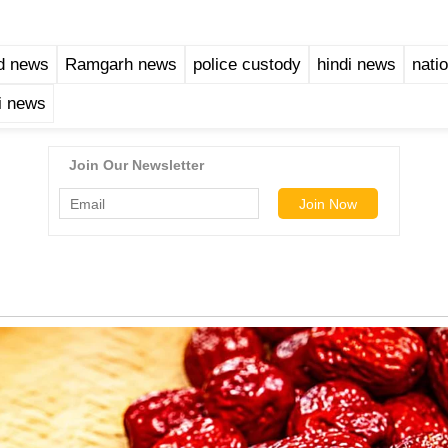
d news
Ramgarh news
police custody
hindi news
nati
di news