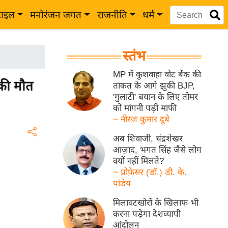
टाइल
मनोरंजन जगत
राजनीति
धर्म
स्तंभ
MP में कुशवाहा वोट बैंक की
 की मौत
ताकत के आगे झुकी BJP,
'गुलाटी' बयान के लिए तोमर
को मांगनी पड़ी माफी
~ नीरज कुमार दुबे
अब शिवाजी, चंद्रशेखर
आज़ाद, भगत सिंह जैसे लोग
क्यों नहीं मिलते?
~ प्रोफ़ेसर (डॉ.) डी. के.
पांडेय
मिलावटखोरों के खिलाफ भी
करना पड़ेगा देशव्यापी
आंदोलन