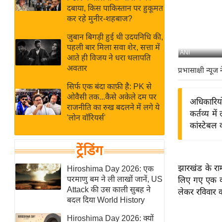
बजट
Hindi
दबाया, किस पाकिस्तान पर हुकूमत
खेल
News
कर रहे मुनीर-शहबाज?
क्रिकेट
जुबान बिगड़ी हुई थी उदयनिधि की,
Hindi
IPL
पहली बार मिला सवा शेर, सत्ता में
ANI
आते ही विजय ने धरा थलापति
Videos
2026
अवतार
प्रभासाक्षी न्यूज 
क्राइम
सिर्फ एक बंदा काफ़ी है: PK से
ई-पेपर
ओवैसी तक...कैसे अकेले दम पर
अधिकारियों
मिसाल बेमिसाल
राजनीति का रुख बदलने में लगे ये
कर्तव्य मे
'लोन वॉरियर्स'
शख्सियत
कांस्टेबल
यंग इंडिया
ट्रेंडिंग
साहित्य जगत
ऑटो वर्ल्ड
झारखंड के राम
Hiroshima Day 2026: एक
परमाणु बम ने ली लाखों जानें, US
लिए गए एक व्
न्यूज ब्रीफ
Attack की उस काली सुबह ने
लेकर रविवार क
मनोरंजन जगत
बदल दिया World History
बॉलीवुड
Hiroshima Day 2026: क्यों