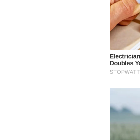
Code Of Ethics
RSS
Our Team
Expert Panel
Loksabhachunav
Android App