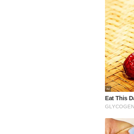
ऑडियो
इंफ़ोग्राफ़िक
राज्यों से
शहरों से
वेब स्टोरी
कार्टून
Short
Videos
iOS App
About us
Contact Editor
Advertise
Privacy Policy
Grievance
Redressal