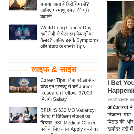
हॉलीवुड
मनाया जाता है हिरोशिमा डे?
जानिए परमाणु हमले की पूरी
फिल्म समीक्षा
कहानी
Breaking
World Lung Cancer Day:
News
क्यों तेजी से फैल रहा फेफड़ों का
लाइफस्टाइल
कैंसर? जानिए इसके Symptoms
और बचाव के जरूरी Tips
टेक्नॉलॉजी
ब्यूटी/फैशन
घरेलू नुस्खे
लाइफ & साइंस
पर्यटन स्थल
Career Tips: बिना परीक्षा सीधे
फिटनेस मंत्रा
वॉक इन इंटरव्यू से बनें Junior
Research Fellow, 37000
रिलेशनशिप
मिलेगी Salary
राजनीति
अधिकारियों न
BFUHS 630 MO Vacancy:
विश्लेषण
निकाला गया। 
पंजाब में चिकित्सा सेवाओं का
पिटाई की और 
समसामयिक
विस्तार, 630 Medical Officer
दामोदर नदी मे
पदों के लिए आज Apply करने का
मातृभूमि