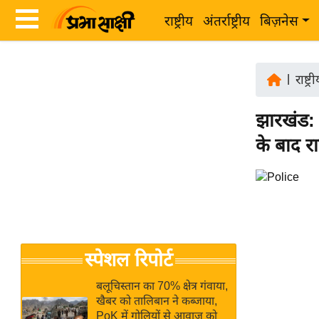
राष्ट्रीय
अंतर्राष्ट्रीय
बिज़नेस
Latest
ता
News
|
राष्ट्र
ज़ा
in
ख
झारखंड: प
Hindi
ब
के बाद रा
र
Hindi
राष्ट्रीय
News
अंतर्राष्ट्रीय
Live
बिज़नेस
उद्योग
Breaking
स्पेशल रिपोर्ट
जगत
News in
विशेषज्ञ
Hindi
बलूचिस्तान का 70% क्षेत्र गंवाया,
राय
खैबर को तालिबान ने कब्जाया,
PoK में गोलियों से आवाज को