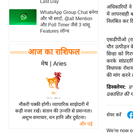
Last Day
अधिकारियों ने 
स्तंभ
WhatsApp Group Chat बनेगा
में लापरवाही 
एम.
और भी स्मार्ट, @all Mention
निलंबित कर द
आर.
और Poll Timer जैसे 3 धांसू
Features लॉन्च
आई.
एसडीपीओ (राम
चाय पर
यौन उत्पीड़न 
समीक्षा
आज का राशिफल
सिन्हा को गि
धर्म
करके सांप्रद
मेष | Aries
ज्योतिष
विधायक रोशनल
की मांग करने 
प्रभु
महिमा/
डिस्क्लेमर:
प्
धर्मस्थल
प्रकाशित की ग
व्रत
नौकरी पक्की होगी। व्यापारिक साझेदारी में
त्योहार
कड़ी नजर रखें। संतान की उन्नति से प्रसन्नता।
शेयर करें
अशुभ समाचार, धन हानि और दुर्घटना।
राशिफल
और पढ़ें
विशेष
We're now 